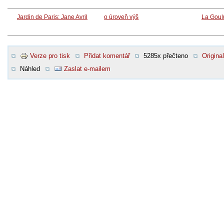
Jardin de Paris: Jane Avril
o úroveň výš
La Goul
Verze pro tisk
Přidat komentář
5285x přečteno
Original
Náhled
Zaslat e-mailem