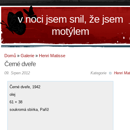
v noci jsem snil, že jsem
motýlem
Domů
»
Galerie
»
Henri Matisse
Černé dveře
09. Srpen 2012
Kategorie
Henri Mat
Černé dveře, 1942
olej
61 × 38
soukromá sbírka, Paříž