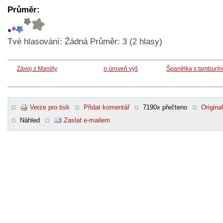
Průměr:
Tvé hlasování:
Žádná
Průměr:
3
(
2
hlasy)
Závoj z Manilly
o úroveň výš
Španělka s tamburín
Verze pro tisk
Přidat komentář
7190x přečteno
Original
Náhled
Zaslat e-mailem