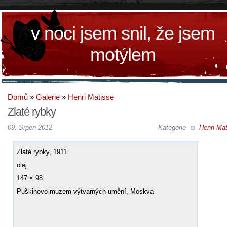
v noci jsem snil, že jsem
motýlem
Domů
»
Galerie
»
Henri Matisse
Zlaté rybky
09. Srpen 2012
Kategorie
Henri Mat
Zlaté rybky, 1911
olej
147 × 98
Puškinovo muzem výtvarných umění, Moskva