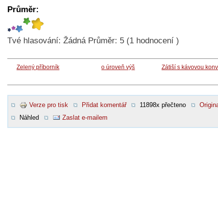
Průměr:
Tvé hlasování:
Žádná
Průměr:
5
(
1
hodnocení )
Zelený příborník
o úroveň výš
Zátiší s kávovou konv
Verze pro tisk
Přidat komentář
11898x přečteno
Origina
Náhled
Zaslat e-mailem