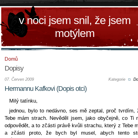
v noci jsem snil, že jsem
motýlem
Domů
Dopisy
07. Červen 2009
Kategorie
Do
Hermannu Kafkovi (Dopis otci)
Milý tatínku,
jednou, bylo to nedávno, ses mě zeptal, proč tvrdím, 
Tebe mám strach. Nevěděl jsem, jako obyčejně, co Ti
odpovědět, a to zčásti právě kvůli strachu, který z Tebe
a zčásti proto, že bych byl musel, abych tento st