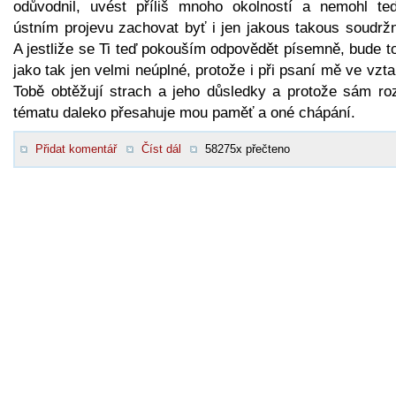
odůvodnil, uvést příliš mnoho okolností a nemohl te
ústním projevu zachovat byť i jen jakous takous soudržn
A jestliže se Ti teď pokouším odpovědět písemně, bude t
jako tak jen velmi neúplné, protože i při psaní mě ve vzt
Tobě obtěžují strach a jeho důsledky a protože sám ro
tématu daleko přesahuje mou paměť a oné chápání.
Přidat komentář
Číst dál
58275x přečteno