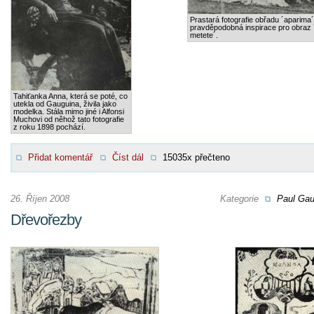
Prastará fotografie obřadu ´aparima´
pravděpodobná inspirace pro obraz 
metete´.
Tahiťanka Anna, která se poté, co
utekla od Gauguina, živila jako
modelka. Stála mimo jiné i Alfonsi
Muchovi od něhož tato fotografie
z roku 1898 pochází.
Přidat komentář
Číst dál
15035x přečteno
26. Říjen 2008
Kategorie
Paul Gau
Dřevořezby