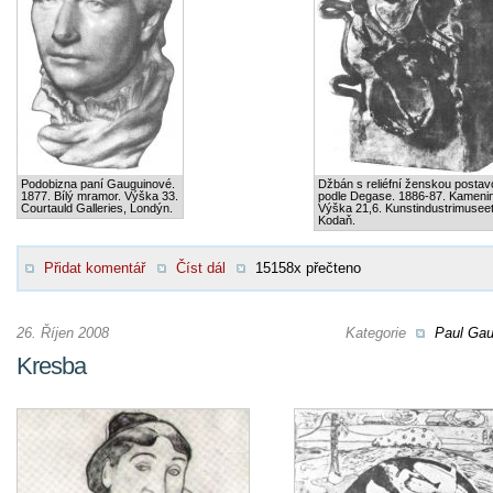
Podobizna paní Gauguinové.
Džbán s reliéfní ženskou postav
1877. Bílý mramor. Výška 33.
podle Degase. 1886-87. Kameni
Courtauld Galleries, Londýn.
Výška 21,6. Kunstindustrimuseet
Kodaň.
Přidat komentář
Číst dál
15158x přečteno
26. Říjen 2008
Kategorie
Paul Gau
Kresba