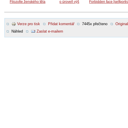
Filozofie ženského těla
o úroveň výš
Forbidden face [selfportra
Verze pro tisk
Přidat komentář
7445x přečteno
Original
Náhled
Zaslat e-mailem