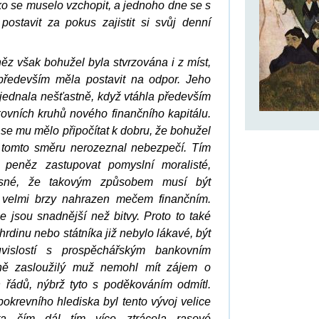
 se muselo vzchopit, a jednoho dne se s
ostavit za pokus zajistit si svůj denní
z však bohužel byla stvrzována i z míst,
především měla postavit na odpor. Jeho
 jednala nešťastně, když vtáhla především
ovních kruhů nového finančního kapitálu.
e mu mělo připočítat k dobru, že bohužel
 tomto směru nerozeznal nebezpečí. Tím
 peněz zastupovat pomyslní moralisté,
asné, že takovým způsobem musí být
 velmi brzy nahrazen mečem finančním.
 jsou snadnější než bitvy. Proto to také
rdinu nebo státníka již nebylo lákavé, být
islostí s prospěchářským bankovním
ně zasloužilý muž nemohl mít zájem o
 řádů, nýbrž tyto s poděkováním odmítl.
pokrevního hlediska byl tento vývoj velice
ta čím dál tím více ztrácela rasové