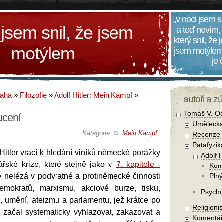
„v noci jsem s
 jsem snil, že jsem
a teď nevím,
který snil, že
motýlem
jsem motýlem
je
daha
»
Filozofie
»
Adolf Hitler: Mein Kampf
»
autoři a z
Tomáš V. O
ucení
Umělecká
Kategorie
Mein Kampf
Recenze a
Patafyzika
 Hitler vrací k hledání viníků německé porážky
Adolf 
ské krize, které stejně jako v
7. kapitole -
Kom
nelézá v podvratné a protiněmecké činnosti
Pln
demokratů, marxismu, akciové burze, tisku,
Psycho
, umění, ateizmu a parlamentu, jež krátce po
Religionis
 začal systematicky vyhlazovat, zakazovat a
Komentá