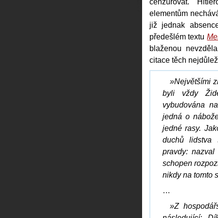
cenzurovat. Hitle
elementům nechává
již jednak absenc
předešlém textu
Me
blaženou nevzděla
citace těch nejdůlež
»Největšími z
byli vždy Žid
vybudována na 
jedná o nábožen
jedné rasy. Jak
duchů lidstva
pravdy: nazval 
schopen rozpozn
nikdy na tomto 
…
»Z hospodář
následující: 