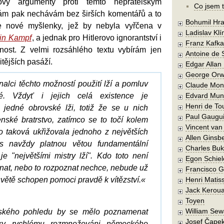
rovy argumenty proti těmto nepřátelským
Co jsem t
m pak nechávám bez širších komentářů a to
Bohumil Hra
e nové myšlenky, jež by nebyla vyřčena v
Ladislav Kl
in Kampf
, a jednak pro Hitlerovo ignorantství i
Franz Kafka
nost. Z velmi rozsáhlého textu vybírám jen
Antoine de 
itějších pasáží.
Edgar Allan
George Orw
nalci těchto možností použití lží a pomluv
Claude Mon
é. Vždyť i jejich celá existence je
Edvard Mun
Henri de To
jedné obrovské lži, totiž že se u nich
Paul Gaugu
ské bratrstvo, zatímco se to točí kolem
Vincent va
o taková ukřižovala jednoho z největších
Allen Ginsb
 s navždy platnou větou fundamentální
Charles Buk
je "největšími mistry lží". Kdo toto není
Egon Schiel
at, nebo to rozpoznat nechce, nebude už
Francisco 
světě schopen pomoci pravdě k vítězství.«
Henri Matis
Jack Kerou
Toyen
William Sew
ského pohledu by se mělo poznamenat
Josef Čape
Díky rychlému rozmnožováni německého