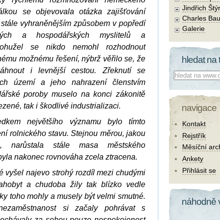
Jindřich Štý
lkou se objevovala otázka zajišťování
Charles Bau
 stále vyhraněnějším způsobem v popředí
Galerie
ckých a hospodářských myslitelů a
Bohužel se nikdo nemohl rozhodnout
dinému možnému řešení, nýbrž věřilo se, že
hledat na 
áhnout i levnější cestou. Zřeknutí se
Co hledat:
ých území a jeho nahrazení členstvím
ářské poroby muselo na konci zákonitě
zené, tak i škodlivé industrializaci.
navigace
edkem největšího významu bylo tímto
Kontakt
ní rolnického stavu. Stejnou měrou, jakou
Rejstřík
n, narůstala stále masa městského
Měsíční arc
ž byla nakonec rovnováha zcela ztracena.
Ankety
Přihlásit se
é vyšel najevo strohý rozdíl mezi chudými
ahobyt a chudoba žily tak blízko vedle
ky toho mohly a musely být velmi smutné.
náhodně 
ezaměstnanost si začaly pohrávat s
echávaly za sebou pouze nespokojenost