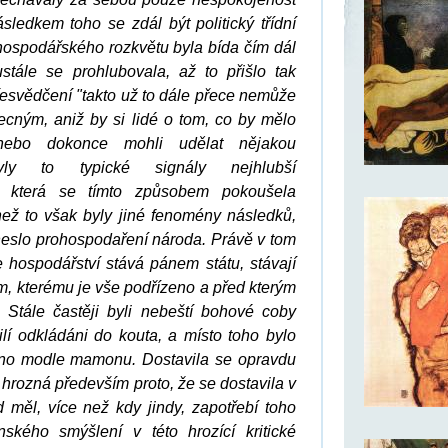
ásledkem toho se zdál být politický třídní
ospodářského rozkvětu byla bída čím dál
stále se prohlubovala, až to přišlo tak
řesvědčení "takto už to dále přece nemůže
obecným, aniž by si lidé o tom, co by mělo
i, nebo dokonce mohli udělat nějakou
yly to typické signály nejhlubší
i, která se tímto způsobem pokoušela
 než to však byly jiné fenomény následků,
neslo prohospodaření národa. Právě v tom
 hospodářství stává pánem státu, stávají
, kterému je vše podřízeno a před kterým
 Stále častěji byli nebeští bohové coby
žilí odkládáni do kouta, a místo toho bylo
eno modle mamonu. Dostavila se opravdu
 hrozná především proto, že se dostavila v
 měl, více než kdy jindy, zapotřebí toho
nského smýšlení v této hrozící kritické