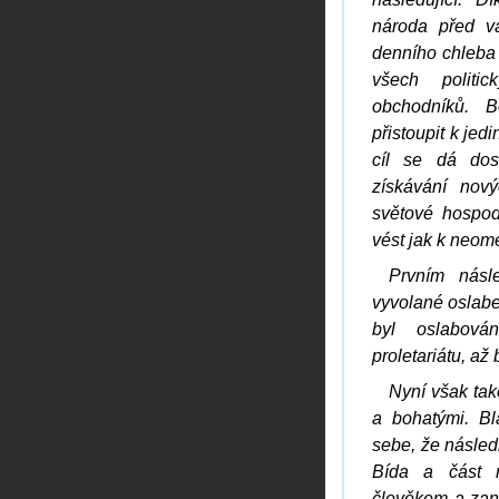
národa před vá
denního chleba
všech politi
obchodníků. 
přistoupit k je
cíl se dá dos
získávání nov
světové hospod
vést jak k neome
Prvním násl
vyvolané oslabe
byl oslabová
proletariátu, a
Nyní však tak
a bohatými. Bl
sebe, že násled
Bída a část n
člověkem a zan