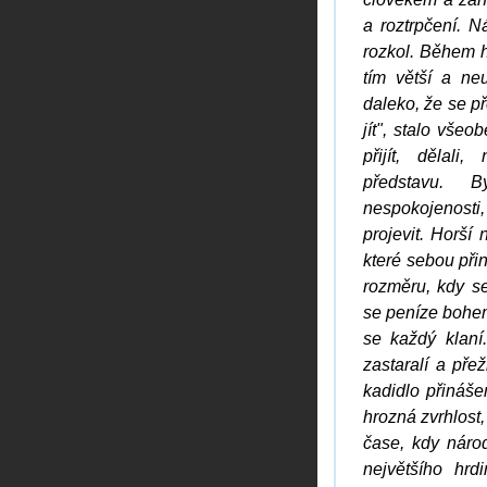
a roztrpčení. N
rozkol. Během h
tím větší a neu
daleko, že se p
jít", stalo vše
přijít, dělal
představu. B
nespokojenost
projevit. Horší
které sebou při
rozměru, kdy se
se peníze bohem
se každý klaní.
zastaralí a pře
kadidlo přináš
hrozná zvrhlost,
čase, kdy národ
největšího hrdi