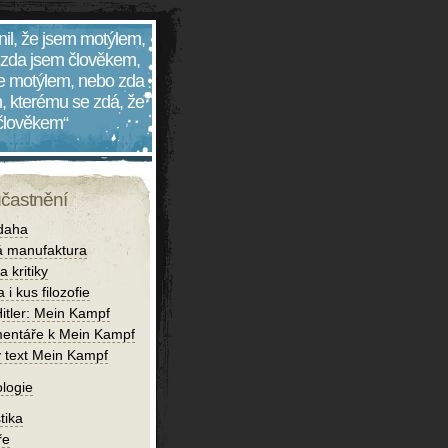
nil, že jsem motýlem,
 zda jsem člověkem,
 je motýlem, nebo zda
, kterému se zdá, že
 člověkem“
účastnění
daha
 manufaktura
 kritiky
 i kus filozofie
Hitler: Mein Kampf
entáře k Mein Kampf
ý text Mein Kampf
logie
tika
ře