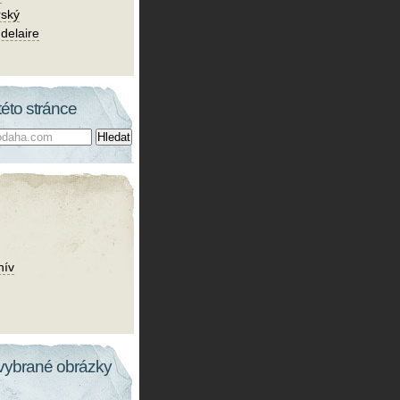
rský
delaire
této stránce
hív
vybrané obrázky