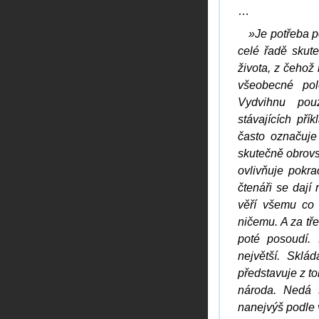
…
»Je potřeba p
celé řadě skut
života, z čehož
všeobecné pol
Vydvihnu pou
stávajících pří
často označuje
skutečně obrovs
ovlivňuje pokra
čtenáři se dají 
věří všemu co 
ničemu. A za tře
poté posoudí.
největší. Sklá
představuje z t
národa. Nedá s
nanejvýš podle 