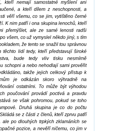
ni, kteří nemají samostatné myšlení ani
aučené, a kteří dílem z neschopnosti, a
sti věří všemu, co se jim, vytištěno černé
í. K nim patří i ona skupina lenochů, kteří
i přemýšlet, ale ze samé lenosti radši
o všem, co už vymyslel někdo jiný, s tím
kladem, že tento se snažil tou správnou
těchto lidí tedy, kteří představují široké
stva, bude tedy vliv tisku nesmírně
u schopni a nebo nehodlají sami prověřit
edkládáno, takže jejich celkový přistup k
émům je odkázán skoro výhradně na
vňování ostatními. To může být výhodou
jich poučování provádí poctivá a pravdu
, stává se však pohromou, pokud se toho
lumpové. Druhá skupina je co do počtu
kládá se z části z členů, kteří zprvu patří
, ale po dlouhých trpkých zklamáních se
 opačné pozice, a nevěří ničemu, co jim v