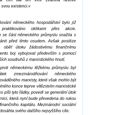
 svou existenci.«
ování německého hospodářství bylo již
praktikováno oklikami přes akcie.
 se část německého průmyslu snažila s
ránit před tímto osudem. Avšak posléze
 oběť útoku žádostivému finančnímu
 tento boj vybojoval především s pomocí
ších soudruhů z marxistického hnutí.
 proti německému těžkému průmyslu byl
čátek zmezinárodňování německého
rováděného marxisty, které však mohlo být
ného konce teprve vítězstvím marxistické
o píši tyto řádky, povedl se generální útok
znici, která nyní bude převedena do rukou
inančního kapitálu. Mezinárodní sociální
dosáhla svého dalšího nejvyššího cíle.