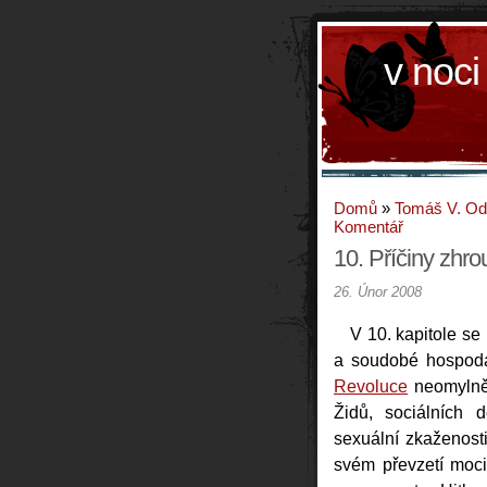
v noci
Domů
»
Tomáš V. O
Komentář
10. Příčiny zhro
26. Únor 2008
V 10. kapitole se
a soudobé hospodář
Revoluce
neomylně 
Židů, sociálních 
sexuální zkaženosti
svém převzetí moci