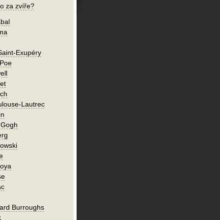
o za zvíře?
bal
íma
Saint-Exupéry
 Poe
ell
et
ch
ulouse-Lautrec
in
n Gogh
erg
owski
e
Goya
se
ac
ard Burroughs
k