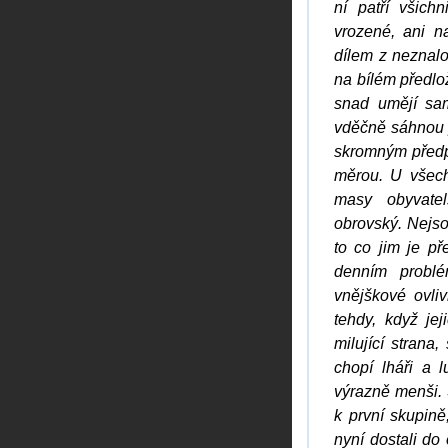
ní patří všich
vrozené, ani n
dílem z neznalo
na bílém předlož
snad umějí sam
vděčně sáhnou p
skromným předpo
měrou. U všech 
masy obyvatel
obrovský. Nejso
to co jim je př
denním probl
vnějškové ovli
tehdy, když je
milující strana
chopí lháři a 
výrazně menši. S
k první skupině
nyní dostali do