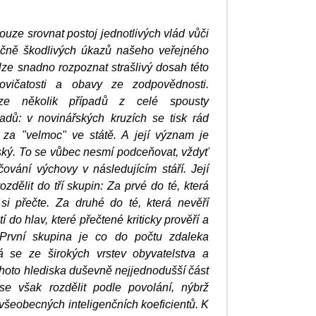
ouze srovnat postoj jednotlivých vlád vůči
ečně škodlivých úkazů našeho veřejného
 lze snadno rozpoznat strašlivý dosah této
ovičatosti a obavy ze zodpovědnosti.
ze několik případů z celé spousty
kladů: v novinářských kruzích se tisk rád
 za "velmoc" ve státě. A její význam je
ký. To se vůbec nesmí podceňovat, vždyť
čování výchovy v následujícím stáří. Její
rozdělit do tří skupin: Za prvé do té, která
si přečte. Za druhé do té, která nevěří
tí do hlav, které přečtené kriticky prověří a
 První skupina je co do počtu zdaleka
dá se ze širokých vrstev obyvatelstva a
ohoto hlediska duševně nejjednodušší část
e však rozdělit podle povolání, nýbrž
všeobecných inteligenčních koeficientů. K