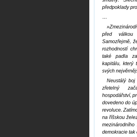
předpoklady pro
…
»Zmezinárodň
před válkou 
Samozřejmě, že
rozhodností ch
také padla za
kapitálu, který
svých nejvěrněj
Neustálý boj
zřetelný za
hospodářství, p
dovedeno do úpl
revoluce. Zatímc
na říšskou žele
mezinárodního f
demokracie tak 