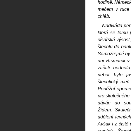
hodině. Německo
mečem v ruce p
chléb.
Nadvláda peně
která se tomu 
císařská výsost
šlechtu do bank
Samozřejmé by s
ani Bismarck v
začali hodnotu
neboť bylo j
šlechtický meč
Peněžní operace
pro skutečného h
dáván do souv
Židem. Skuteč
udělení levných
Avšak i z čistě 
smutný. Šlech