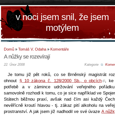
v noci jsem snil, že jsem
motýlem
Domů
»
Tomáš V. Odaha
»
Komentáře
A nůžky se rozevírají
22. Únor 2008
Kategorie
Komen
Je tomu již pět roků, co se Brněnský magistrát roz
ohnout
§ 10 zákona č. 128/2000 Sb., o obcích
, ke
potřebě a v zámince udržování veřejného pořádk
samovolně rozhodl k tomu, co je sice například ve Spoje
Státech běžnou praxí, avšak nad čím asi každý Čech
nevěřícně kroutí hlavou - tj. zákaz pití alkoholu na veř
prostranství. A jak jsem již nadhodil ve své úvaze
A nůžk