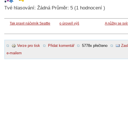
Tvé hlasování:
Žádná
Průměr:
5
(
1
hodnocení )
Tak pravil náčelník Seattle
o úroveň výš
A nůžky se svír
Verze pro tisk
Přidat komentář
5778x přečteno
Zasl
e-mailem