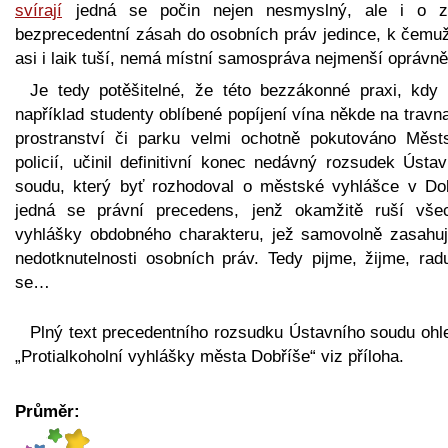
svírají
jedná se počin nejen nesmyslný, ale i o z
bezprecedentní zásah do osobních práv jedince, k čemuž
asi i laik tuší, nemá místní samospráva nejmenší oprávně
Je tedy potěšitelné, že této bezzákonné praxi, kdy 
například studenty oblíbené popíjení vína někde na trav
prostranství či parku velmi ochotně pokutováno Měst
policií, učinil definitivní konec nedávný rozsudek Ústa
soudu, který byť rozhodoval o městské vyhlášce v Dob
jedná se právní precedens, jenž okamžitě ruší vše
vyhlášky obdobného charakteru, jež samovolně zasahuj
nedotknutelnosti osobních práv. Tedy pijme, žijme, rad
se…
Plný text precedentního rozsudku Ústavního soudu ohl
„Protialkoholní vyhlášky města Dobříše“ viz příloha.
Průměr: