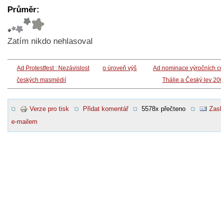
Průměr:
Zatím nikdo nehlasoval
Ad Protestfest : Nezávislost
o úroveň výš
Ad nominace výročních c
českých masmédií
Thálie a Český lev 2
Verze pro tisk
Přidat komentář
5578x přečteno
Zasl
e-mailem