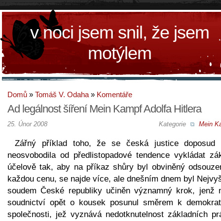
v noci jsem snil, že jsem
motýlem
Domů
»
Tomáš V. Odaha
»
Komentáře
Ad legálnost šíření Mein Kampf Adolfa Hitlera
25. Únor 2008
Kategorie
Mein K
Zářný příklad toho, že se česká justice doposud 
neosvobodila od předlistopadové tendence vykládat zá
účelově tak, aby na příkaz shůry byl obviněný odsouze
každou cenu, se najde více, ale dnešním dnem byl Nejvy
soudem České republiky učiněn významný krok, jenž 
soudnictví opět o kousek posunul směrem k demokrat
společnosti, jež vyznává nedotknutelnost základních pr