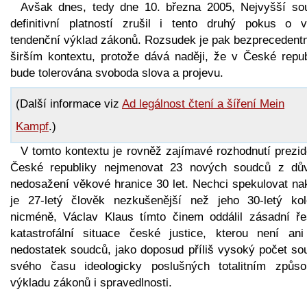
Avšak dnes, tedy dne 10. března 2005, Nejvyšší so
definitivní platností zrušil i tento druhý pokus o v
tendenční výklad zákonů. Rozsudek je pak bezprecedentní
širším kontextu, protože dává naději, že v České repub
bude tolerována svoboda slova a projevu.
(Další informace viz
Ad legálnost čtení a šíření Mein
Kampf
.)
V tomto kontextu je rovněž zajímavé rozhodnutí prezid
České republiky nejmenovat 23 nových soudců z dů
nedosažení věkové hranice 30 let. Nechci spekulovat nak
je 27-letý člověk nezkušenější než jeho 30-letý kol
nicméně, Václav Klaus tímto činem oddálil zásadní ře
katastrofální situace české justice, kterou není ani
nedostatek soudců, jako doposud příliš vysoký počet so
svého času ideologicky poslušných totalitním způs
výkladu zákonů i spravedlnosti.