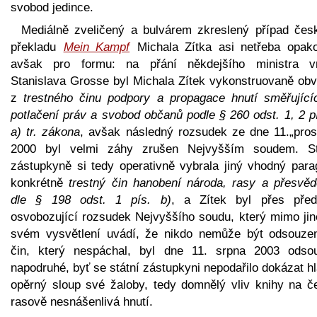
svobod jedince.
Mediálně zveličený a bulvárem zkreslený případ čes
překladu
Mein Kampf
Michala Zítka asi netřeba opako
avšak pro formu: na přání někdejšího ministra vn
Stanislava Grosse byl Michala Zítek vykonstruovaně obv
z
trestného činu podpory a propagace hnutí směřující
potlačení práv a svobod občanů podle § 260 odst. 1, 2 p
a) tr. zákona
, avšak následný rozsudek ze dne 11.„pros
2000 byl velmi záhy zrušen Nejvyšším soudem. St
zástupkyně si tedy operativně vybrala jiný vhodný parag
konkrétně
trestný čin hanobení národa, rasy a přesvěd
dle § 198 odst. 1 pís. b)
, a Zítek byl přes před
osvobozující rozsudek Nejvyššího soudu, který mimo jin
svém vysvětlení uvádí, že nikdo nemůže být odsouze
čin, který nespáchal, byl dne 11. srpna 2003 odso
napodruhé, byť se státní zástupkyni nepodařilo dokázat h
opěrný sloup své žaloby, tedy domnělý vliv knihy na č
rasově nesnášenlivá hnutí.