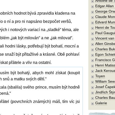
Antoine de 
Edgar Allan
George Orw
sobních hodnot bývá zpravidla kladena na
Claude Mon
lo o ní a pro ni napsáno bezpočet veršů,
Edvard Mun
Henri de To
vých i notových variací na „sladké“ téma, ale
Paul Gaugu
oblém „jak být milován“ a ne „jak milovat“.
Vincent va
Allen Ginsb
ali hodni lásky, potřebují být bohatí, mocní a
Charles Buk
e snaží být přitažlivé a krásné. Obě pohlaví
Egon Schiel
Francisco 
kat přátele a vliv na ostatní.
Henri Matis
Jack Kerou
usím být bohatý, abych mohl získat (koupit
Toyen
h snů a matku svých dětí.“
William Sew
Josef Čape
kala (sbalila) svého prince, musím být hodně
Jindřich Štý
bená.“
Charles Bau
přátel (povrchních známých) máš, tím víc jsi
Galerie