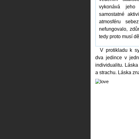
vykonává jeho
samostatné aktiv
atmosféru sebe
nefungovalo, zdů
tedy proto musí děl
V protikladu k s
dva jedince v jedn
individualitu. Lásk
a strachu. Láska zn