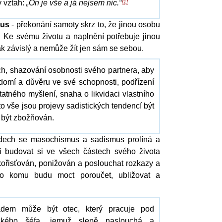
ý vztah:
„On je vše a já nejsem nic.“
[1]
mus
- překonání samoty skrz to, že jinou osobu
. Ke svému životu a naplnění potřebuje jinou
tak závislý a nemůže žít jen sám se sebou.
h, shazování osobnosti svého partnera, aby
ědomí a důvěru ve své schopnosti, podřízení
atného myšlení, snaha o likvidaci vlastního
o vše jsou projevy sadistických tendencí být
 být zbožňován.
adech se masochismus a sadismus prolíná a
i budovat si ve všech částech svého života
ykořisťován, ponižován a poslouchat rozkazy a
ho komu budu moct poroučet, ubližovat a
adem může být otec, který pracuje pod
ického šéfa, jemuž slepě naslouchá a