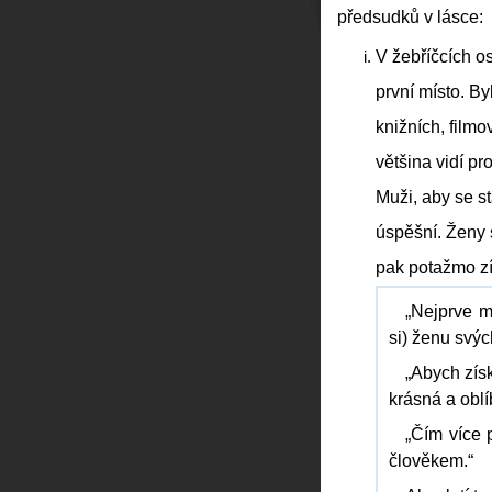
předsudků v lásce:
V žebříčcích o
první místo. By
knižních, filmo
většina vidí pr
Muži, aby se st
úspěšní. Ženy s
pak potažmo zís
„Nejprve m
si) ženu svýc
„Abych zís
krásná a oblí
„Čím více 
člověkem.“