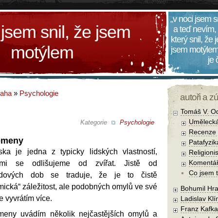
„v noci jsem s
 jsem snil, že jsem
a teď nevím,
který snil, že
motýlem
jsem motýlem
je
daha
»
Psychologie
autoři a z
Tomáš V. O
Umělecká
Kategorie
Psychologie
Recenze a
omeny
Patafyzika
ska je jedna z typicky lidských vlastností,
Religionis
Komentá
ými se odlišujeme od zvířat. Jistě od
Co jsem t
dových dob se traduje, že je to čistě
mická“ záležitost, ale podobných omylů ve své
Bohumil Hra
 vyvrátím více.
Ladislav Kl
Franz Kafka
meny uvádím několik nejčastějších omylů a