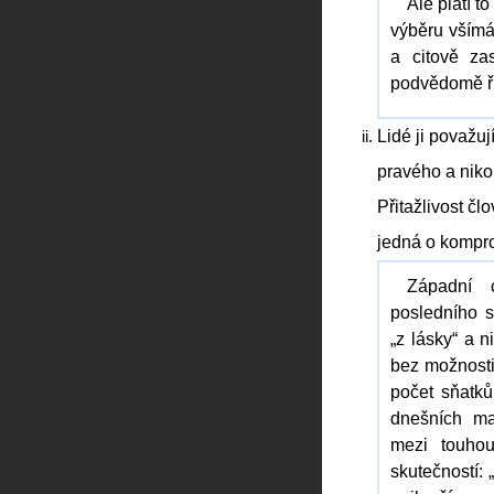
Ale platí t
výběru všímá
a citově za
podvědomě ří
Lidé ji považuj
pravého a niko
Přitažlivost č
jedná o kompro
Západní 
posledního s
„z lásky“ a n
bez možnosti
počet sňatků
dnešních ma
mezi touho
skutečností: 