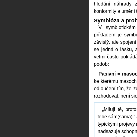
hledání náhrady 
konformity a umění
Symbióza a pro
V symbiotickém
příkladem je symb
závislý, ale spojen
se jedná o lásku, 
velmi často pokládá
podob:
Pasivní = maso
ke kterému masochi
odloučení tím, že 
rozhodovat, není si
„Miluji tě, pro
tebe sám(sama).“ a
typickými projevy 
nadsazuje schopno