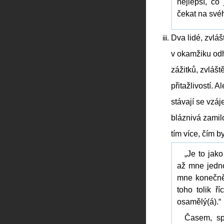
nejlepší, co
čekat na své
Dva lidé, zvláš
v okamžiku odh
zážitků, zvlášt
přitažlivostí. 
stávají se vzá
bláznivá zamilo
tím více, čím b
„Je to jako
až mne jedno
mne konečně 
toho tolik ř
osamělý(á).“
Časem, spí