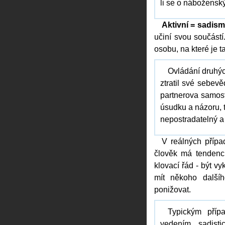
li se o nábožensk
Aktivní = sadis
učiní svou součástí
osobu, na které je 
Ovládání druhýc
ztratil své sebev
partnerova samost
úsudku a názoru, t
nepostradatelný a
V reálných příp
člověk má tendenc
klovací řád - být v
mít někoho další
ponižovat.
Typickým příp
vedením sadist