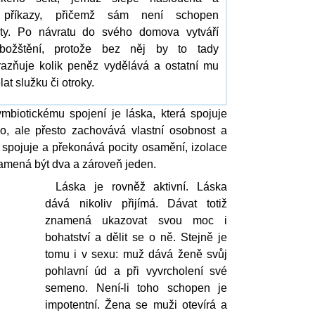
 příkazy, přičemž sám není schopen
ity. Po návratu do svého domova vytváří
zbožštění, protože bez něj by to tady
razňuje kolik peněz vydělává a ostatní mu
at služku či otroky.
ymbiotickému spojení je láska, která spojuje
o, ale přesto zachovává vlastní osobnost a
a spojuje a překonává pocity osamění, izolace
amená být dva a zároveň jeden.
Láska je rovněž aktivní. Láska
dává nikoliv přijímá. Dávat totiž
znamená ukazovat svou moc i
bohatství a dělit se o ně. Stejně je
tomu i v sexu: muž dává ženě svůj
pohlavní úd a při vyvrcholení své
semeno. Není-li toho schopen je
impotentní. Žena se muži otevírá a