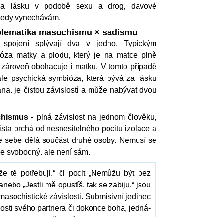
za lásku v podobě sexu a drog, davové
 tedy vynechávám.
blematika masochismu × sadismu
 spojení splývají dva v jedno. Typickým
ióza matky a plodu, který je na matce plně
í zároveň obohacuje i matku. V tomto případě
ale psychická symbióza, která bývá za lásku
na, je čistou závislostí a může nabývat dvou
chismus
- plná závislost na jednom člověku,
sta prchá od nesnesitelného pocitu izolace a
ze sebe dělá součást druhé osoby. Nemusí se
ce svobodný, ale není sám.
tože tě potřebuji.“ či pocit „Nemůžu být bez
nebo „Jestli mě opustíš, tak se zabiju.“ jsou
masochistické závislosti. Submisivní jedinec
sti svého partnera či dokonce boha, jedná-