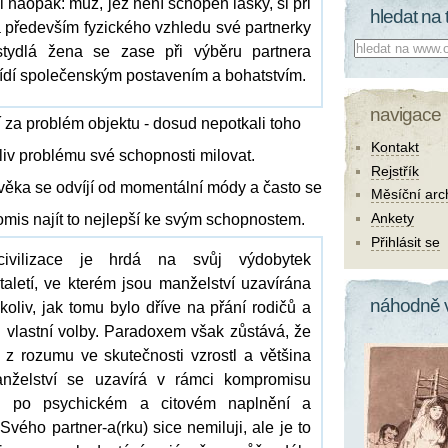
o i naopak: muž, jež není schopen lásky, si při
hledat na 
 především fyzického vzhledu své partnerky
Co hledat:
stydlá žena se zase při výběru partnera
dí společenským postavením a bohatstvím.
navigace
í za problém objektu - dosud nepotkali toho
Kontakt
liv problému své schopnosti milovat.
Rejstřík
lověka se odvíjí od momentální módy a často se
Měsíční arc
Ankety
mis najít to nejlepší ke svým schopnostem.
Přihlásit se
civilizace je hrdá na svůj výdobytek
taletí, ve kterém jsou manželství uzavírána
náhodně 
ikoliv, jak tomu bylo dříve na přání rodičů a
 vlastní volby. Paradoxem však zůstává, že
 z rozumu ve skutečnosti vzrostl a většina
nželství se uzavírá v rámci kompromisu
u po psychickém a citovém naplnění a
„Svého partner-a(rku) sice nemiluji, ale je to