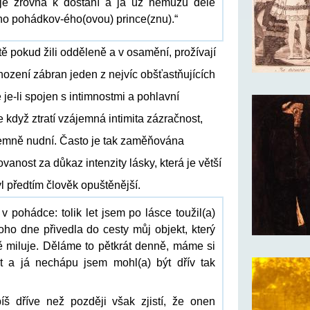
 je zrovna k dostání a já už nemůžu déle
ho pohádkov-ého(ovou) prince(znu).“
tě pokud žili odděleně a v osamění, prožívají
ození zábran jeden z nejvíc obšťastňujících
ě je-li spojen s intimnostmi a pohlavní
Ale když ztratí vzájemná intimita zázračnost,
jemně nudní. Často je tak zaměňována
vanost za důkaz intenzity lásky, která je větší
yl předtím člověk opuštěnější.
 v pohádce: tolik let jsem po lásce toužil(a)
ho dne přivedla do cesty můj objekt, který
miluje. Děláme to pětkrát denně, máme si
íct a já nechápu jsem mohl(a) být dřív tak
š dříve než později však zjistí, že onen