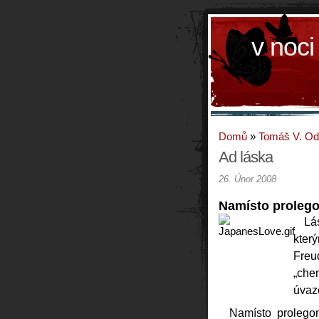
v noci
Domů
»
Tomáš V. O
Ad láska
26. Únor 2008
Namísto proleg
Lá
kter
Freu
„che
úvaze
Namísto prolego