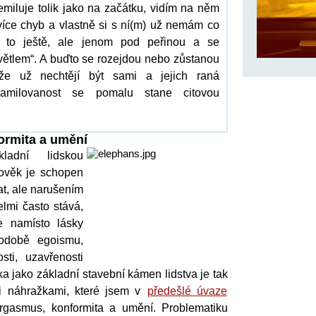
emiluje tolik jako na začátku, vidím na něm
 více chyb a vlastně si s ní(m) už nemám co
e to ještě, ale jenom pod peřinou a se
ětlem“. A buďto se rozejdou nebo zůstanou
ože už nechtějí být sami a jejich raná
zamilovanost se pomalu stane citovou
ormita a umění
ladní lidskou
lověk je schopen
at, ale narušením
lmi často stává,
e namísto lásky
podobě egoismu,
sti, uzavřenosti
ka jako základní stavební kámen lidstva je tak
i náhražkami, které jsem v
předešlé úvaze
rgasmus, konformita a umění. Problematiku