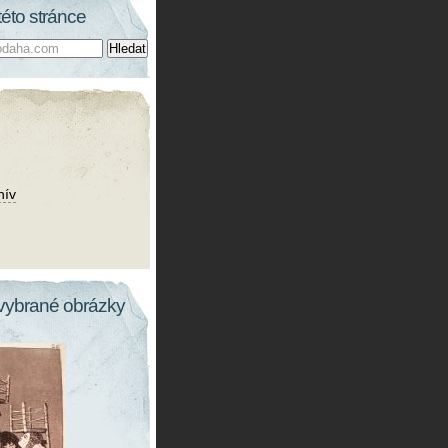
této stránce
hív
vybrané obrázky