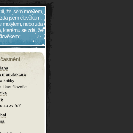
nil, že jsem motýlem,
 zda jsem člověkem,
 je motýlem, nebo zda
, kterému se zdá, že
 člověkem“
účastnění
daha
 manufaktura
 kritiky
 i kus filozofie
tika
ře
o za zvíře?
bal
íma