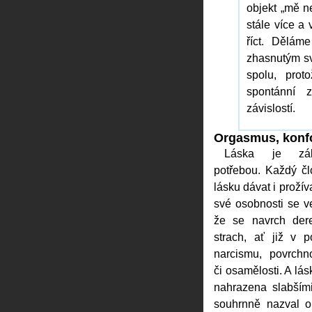
objekt „mě n
stále více a
říct. Dělám
zhasnutým sv
spolu, prot
spontánní 
závislostí.
Orgasmus, konf
Láska je zák
potřebou. Každý č
lásku dávat i prožív
své osobnosti se ve
že se navrch der
strach, ať již v 
narcismu, povrchno
či osamělosti. A lás
nahrazena slabším
souhrnně nazval o