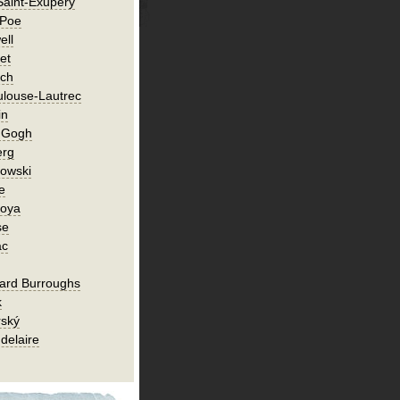
Saint-Exupéry
 Poe
ell
et
ch
ulouse-Lautrec
in
n Gogh
erg
owski
e
Goya
se
ac
ard Burroughs
k
rský
delaire