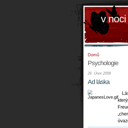
v noci
Domů
Psychologie
26. Únor 2008
Ad láska
Lá
kter
Freu
„che
úvaze