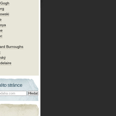
n Gogh
erg
owski
e
Goya
se
ac
ard Burroughs
k
rský
delaire
této stránce