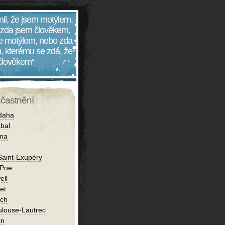
nil, že jsem motýlem,
 zda jsem člověkem,
 je motýlem, nebo zda
, kterému se zdá, že
 člověkem“
účastnění
daha
bal
íma
Saint-Exupéry
 Poe
ell
et
ch
ulouse-Lautrec
in