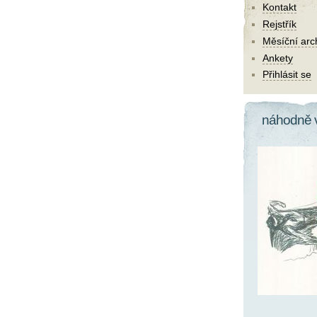
Kontakt
Rejstřík
Měsíční arc
Ankety
Přihlásit se
náhodně 