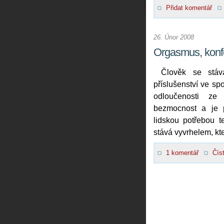
Přidat komentář
26. Únor 2008
Orgasmus, konf
Člověk se stáv
příslušenství ve sp
odloučenosti ze
bezmocnost a je p
lidskou potřebou t
stává vyvrhelem, kte
1 komentář
Číst