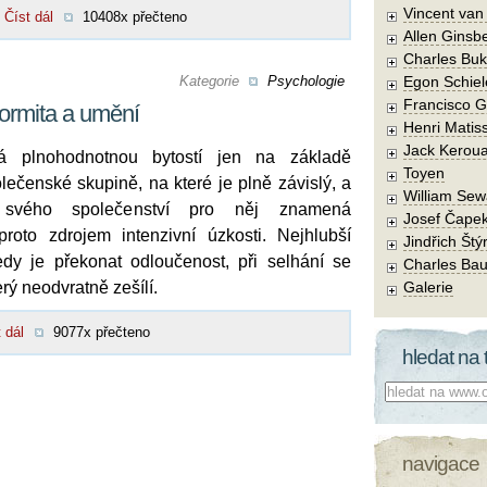
Vincent va
Číst dál
10408x přečteno
Allen Ginsb
Charles Buk
Kategorie
Psychologie
Egon Schiel
Francisco 
ormita a umění
Henri Matis
Jack Kerou
á plnohodnotnou bytostí jen na základě
Toyen
olečenské skupině, na které je plně závislý, a
William Sew
 svého společenství pro něj znamená
Josef Čape
roto zdrojem intenzivní úzkosti. Nejhlubší
Jindřich Štý
edy je překonat odloučenost, při selhání se
Charles Bau
rý neodvratně zešílí.
Galerie
 dál
9077x přečteno
hledat na 
Co hledat:
navigace