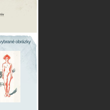
hív
vybrané obrázky