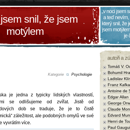
„v noci jsem s
 jsem snil, že jsem
a teď nevím,
který snil, že
motýlem
jsem motýlem
je
autoři a z
Tomáš V. O
Bohumil Hra
Kategorie
Psychologie
Ladislav Kl
Franz Kafka
Antoine de 
ska je jedna z typicky lidských vlastností,
Edgar Allan
ými se odlišujeme od zvířat. Jistě od
George Orw
dových dob se traduje, že je to čistě
Claude Mon
Edvard Mun
mická“ záležitost, ale podobných omylů ve své
Henri de To
 vyvrátím více.
Paul Gaugu