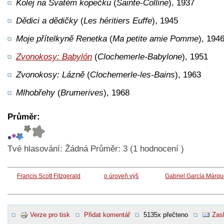
Kolej na Svatém kopečku
(
Sainte-Colline
), 1937
Dědici a dědičky
(
Les héritiers Euffe
), 1945
Moje přítelkyně Renetka
(
Ma petite amie Pomme
), 194
Zvonokosy: Babylón
(
Clochemerle-Babylone
), 1951
Zvonokosy: Lázně
(
Clochemerle-les-Bains
), 1963
Mlhobřehy
(
Brumerives
), 1968
Průměr:
Tvé hlasování:
Žádná
Průměr:
3
(
1
hodnocení )
Francis Scott Fitzgerald
o úroveň výš
Gabriel García Márq
Verze pro tisk
Přidat komentář
5135x přečteno
Zasl