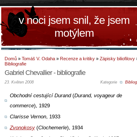
v noci jsem snil, že jsem
motýlem
Domů
»
Tomáš V. Odaha
»
Recenze a kritiky
»
Zápisky biliofilovy
Bibliografie
Gabriel Chevallier - bibliografie
23. Květen 2008
Kategorie
Bibliog
Obchodní cestující Durand
(
Durand, voyageur de
commerce
), 1929
Clarisse Vernon
, 1933
Zvonokosy
(
Clochemerle
), 1934