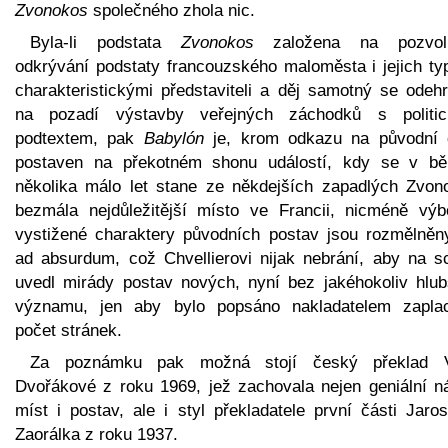
Zvonokos
společného zhola nic.
Byla-li podstata
Zvonokos
založena na pozvol
odkrývání podstaty francouzského maloměsta i jejich ty
charakteristickými představiteli a děj samotný se odehr
na pozadí výstavby veřejných záchodků s politi
podtextem, pak
Babylón
je, krom odkazu na původní d
postaven na překotném shonu událostí, kdy se v b
několika málo let stane ze někdejších zapadlých Zvon
bezmála nejdůležitější místo ve Francii, nicméně výb
vystižené charaktery původních postav jsou rozmělněn
ad absurdum, což Chvellierovi nijak nebrání, aby na s
uvedl mirády postav nových, nyní bez jakéhokoliv hlub
významu, jen aby bylo popsáno nakladatelem zapla
počet stránek.
Za poznámku pak možná stojí český překlad 
Dvořákové z roku 1969, jež zachovala nejen geniální n
míst i postav, ale i styl překladatele první části Jaro
Zaorálka z roku 1937.