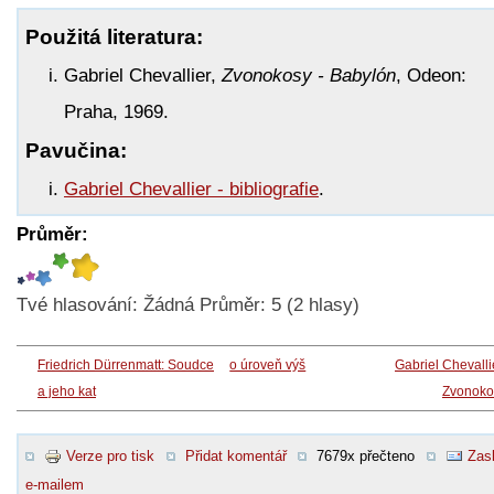
Použitá literatura:
Gabriel Chevallier,
Zvonokosy - Babylón
, Odeon:
Praha, 1969.
Pavučina:
Gabriel Chevallier - bibliografie
.
Průměr:
Tvé hlasování:
Žádná
Průměr:
5
(
2
hlasy)
Friedrich Dürrenmatt: Soudce
o úroveň výš
Gabriel Chevalli
a jeho kat
Zvonoko
Verze pro tisk
Přidat komentář
7679x přečteno
Zasl
e-mailem