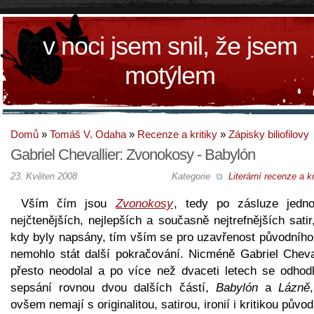
v noci jsem snil, že jsem
motýlem
Domů
»
Tomáš V. Odaha
»
Recenze a kritiky
»
Zápisky biliofilovy
Gabriel Chevallier: Zvonokosy - Babylón
23. Květen 2008
Kategorie
Literární recenze a kr
Vším čím jsou
Zvonokosy
, tedy po zásluze jedn
nejčtenějších, nejlepších a současně nejtrefnějších satir
kdy byly napsány, tím vším se pro uzavřenost původního 
nemohlo stát další pokračování. Nicméně Gabriel Cheval
přesto neodolal a po více než dvaceti letech se odhodl
sepsání rovnou dvou dalších částí,
Babylón
a
Lázně
ovšem nemají s originalitou, satirou, ironií i kritikou půvo