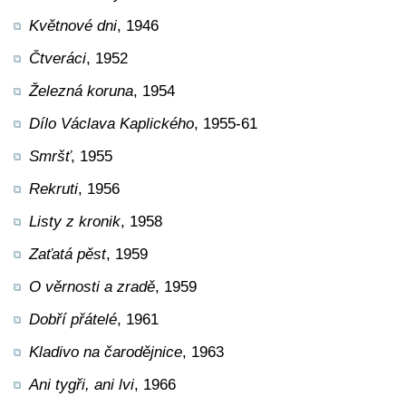
Květnové dni
, 1946
Čtveráci
, 1952
Železná koruna
, 1954
Dílo Václava Kaplického
, 1955-61
Smršť
, 1955
Rekruti
, 1956
Listy z kronik
, 1958
Zaťatá pěst
, 1959
O věrnosti a zradě
, 1959
Dobří přátelé
, 1961
Kladivo na čarodějnice
, 1963
Ani tygři, ani lvi
, 1966