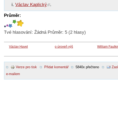
Václav Kaplický
.
Průměr:
Tvé hlasování:
Žádná
Průměr:
5
(
2
hlasy)
Václav Havel
o úroveň výš
William Faulk
Verze pro tisk
Přidat komentář
5840x přečteno
Zasl
e-mailem