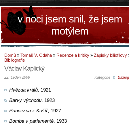
v noci jsem snil, že jsem
motýlem
Domů
»
Tomáš V. Odaha
»
Recenze a kritiky
»
Zápisky biliofilovy
Bibliografie
Václav Kaplický
22. Leden 2009
Kategorie
Bibliog
Hvězda králů
, 1921
Barvy východu
, 1923
Princezna z Košíř
, 1927
Bomba v parlamentě
, 1933