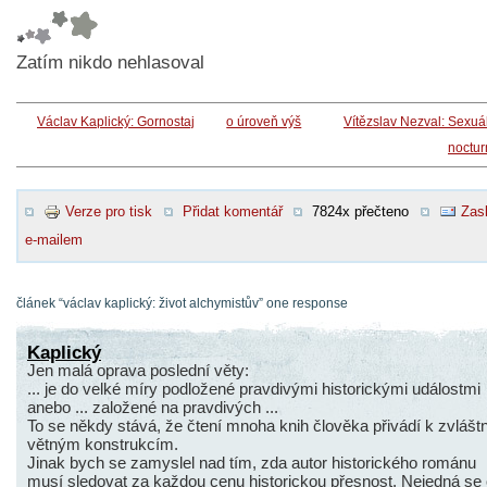
Zatím nikdo nehlasoval
Václav Kaplický: Gornostaj
o úroveň výš
Vítězslav Nezval: Sexuá
noctur
Verze pro tisk
Přidat komentář
7824x přečteno
Zasl
e-mailem
článek “václav kaplický: život alchymistův” one response
Kaplický
Jen malá oprava poslední věty:
... je do velké míry podložené pravdivými historickými událostmi
anebo ... založené na pravdivých ...
To se někdy stává, že čtení mnoha knih člověka přivádí k zvlášt
větným konstrukcím.
Jinak bych se zamyslel nad tím, zda autor historického románu
musí sledovat za každou cenu historickou přesnost. Nejedná se