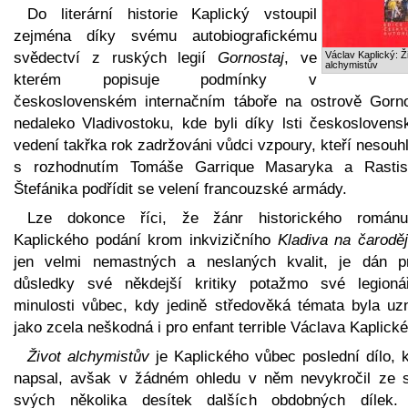
Do literární historie Kaplický vstoupil
zejména díky svému autobiografickému
svědectví z ruských legií
Gornostaj
, ve
Václav Kaplický: Ž
alchymistův
kterém popisuje podmínky v
československém internačním táboře na ostrově Gorno
nedaleko Vladivostoku, kde byli díky lsti českoslovens
vedení takřka rok zadržováni vůdci vzpoury, kteří nesouhl
s rozhodnutím Tomáše Garrique Masaryka a Rastis
Štefánika podřídit se velení francouzské armády.
Lze dokonce říci, že žánr historického román
Kaplického podání krom inkvizičního
Kladiva na čaroděj
jen velmi nemastných a neslaných kvalit, je dán p
důsledky své někdejší kritiky potažmo své legioná
minulosti vůbec, kdy jedině středověká témata byla uz
jako zcela neškodná i pro enfant terrible Václava Kaplick
Život alchymistův
je Kaplického vůbec poslední dílo, k
napsal, avšak v žádném ohledu v něm nevykročil ze s
svých několika desítek dalších obdobných dílek.