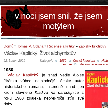
v noci jsem snil, že jsem
motýlem
Domů
»
Tomáš V. Odaha
»
Recenze a kritiky
»
Zápisky biliofilovy
Václav Kaplický: Život alchymistův
22. Leden 2009
Kategorie
1980
Česká literatura
Hist
román
Literární recenze a kr
1980
Václav Kaplický
je snad vedle Aloise
Jiráska vůbec nejplodnější český autor
historického románu, nicméně snad jen
krom slavného
Kladiva na čarodějnice
z
roku 1963 zdaleka nepřekročil stín své
doby.