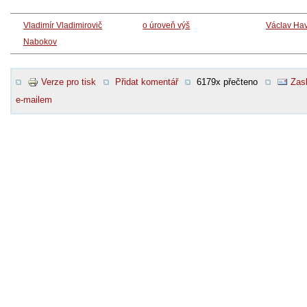
Vladimír Vladimirovič
o úroveň výš
Václav Hav
Nabokov
Verze pro tisk
Přidat komentář
6179x přečteno
Zasl
e-mailem