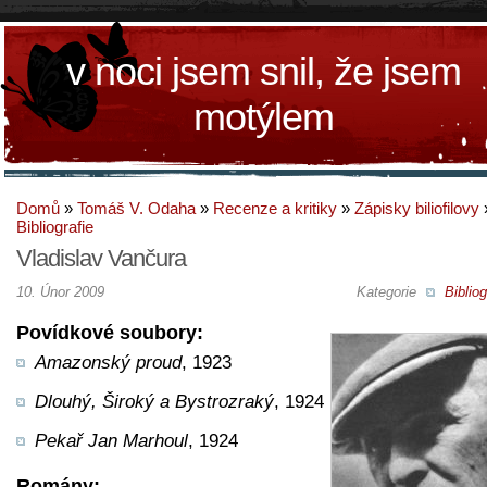
v noci jsem snil, že jsem
motýlem
Domů
»
Tomáš V. Odaha
»
Recenze a kritiky
»
Zápisky biliofilovy
Bibliografie
Vladislav Vančura
10. Únor 2009
Kategorie
Bibliog
Povídkové soubory:
Amazonský proud
, 1923
Dlouhý, Široký a Bystrozraký
, 1924
Pekař Jan Marhoul
, 1924
Romány: