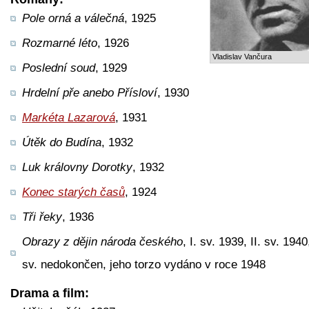
Pole orná a válečná
, 1925
Rozmarné léto
, 1926
Vladislav Vančura
Poslední soud
, 1929
Hrdelní pře anebo Přísloví
, 1930
Markéta Lazarová
, 1931
Útěk do Budína
, 1932
Luk královny Dorotky
, 1932
Konec starých časů
, 1924
Tři řeky
, 1936
Obrazy z dějin národa českého
, I. sv. 1939, II. sv. 1940,
sv. nedokončen, jeho torzo vydáno v roce 1948
Drama a film: