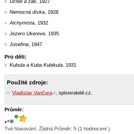
Učitel a žák
, 1927
Nemocná dívka
, 1928
Alchymista
, 1932
Jezero Ukereve
, 1935
Josefina
, 1947
Pro děti:
Kubula a Kuba Kubikula
, 1931
Použité zdroje:
Vladislav Vančura
, spisovatelé.cz.
Průměr:
Tvé hlasování:
Žádná
Průměr:
5
(
1
hodnocení )