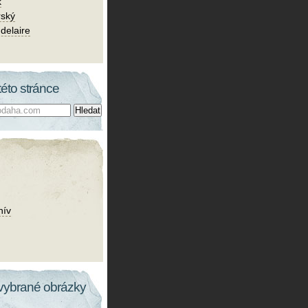
k
rský
delaire
této stránce
hív
vybrané obrázky