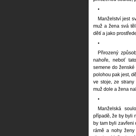
•
Manželství jest s
muž a žena svá těl
dětí a jako prostřede
•
Přirozený způso
nahoře, neboť tat
semene do ženské n
polohou pak jest, dě
ve stoje, ze strany
muž dole a žena na
•
Manželská soulo
případě, že by byli
by tam byli zavřeni 
rámě a nohy ženy n