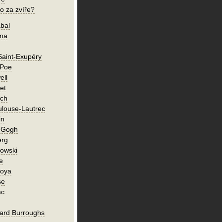
o za zvíře?
bal
íma
Saint-Exupéry
 Poe
ell
et
ch
ulouse-Lautrec
in
n Gogh
erg
owski
e
Goya
se
ac
ard Burroughs