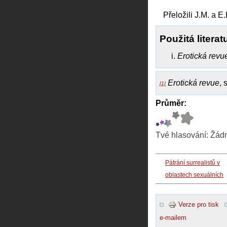
Přeložili J.M. a E.
Použitá literat
Erotická revue
Erotická revue
, 
[1]
Průměr:
Tvé hlasování:
Žád
Pátrání surrealistů v
oblastech sexuálních
Verze pro tisk
e-mailem