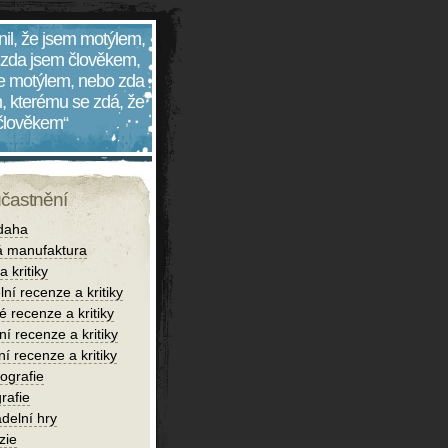
nil, že jsem motýlem,
 zda jsem člověkem,
 je motýlem, nebo zda
, kterému se zdá, že
 člověkem“
účastnění
daha
 manufaktura
 kritiky
lní recenze a kritiky
é recenze a kritiky
í recenze a kritiky
ní recenze a kritiky
iografie
rafie
delní hry
zie