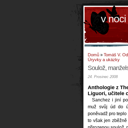
v noci
Domů
»
Tomáš V. O
Úryvky a ukázky
Soulož, manžels
24. Prosinec 2008
Anthologie z Th
Liguori, učitele
Sanchez i jiní po
muž svůj úd do ús
poněvadž pro teplo 
to však jen zběžně a
přirozenou soulož, p