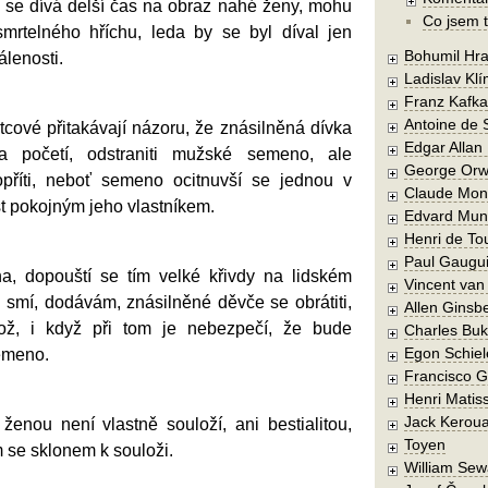
ý se dívá delší čas na obraz nahé ženy, mohu
Co jsem t
 smrtelného hříchu, leda by se byl díval jen
Bohumil Hra
álenosti.
Ladislav Kl
Franz Kafka
Antoine de 
otcové přitakávají názoru, že znásilněná dívka
Edgar Allan
a početí, odstraniti mužské semeno, ale
George Orw
opříti, neboť semeno ocitnuvší se jednou v
Claude Mon
t pokojným jeho vlastníkem.
Edvard Mun
Henri de To
Paul Gaugu
ena, dopouští se tím velké křivdy na lidském
Vincent va
 smí, dodávám, znásilněné děvče se obrátiti,
Allen Ginsb
lož, i když při tom je nebezpečí, že bude
Charles Buk
Egon Schiel
emeno.
Francisco 
Henri Matis
Jack Kerou
ženou není vlastně souloží, ani bestialitou,
Toyen
 se sklonem k souloži.
William Sew