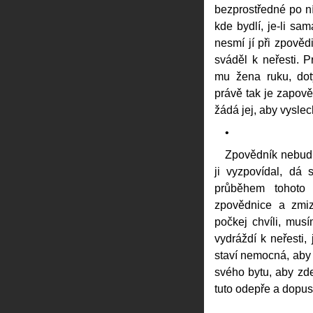
bezprostředné po ní
kde bydlí, je-li sa
nesmí jí při zpovědi 
sváděl k neřesti. P
mu žena ruku, dot
právě tak je zapově
žádá jej, aby vyslech
•
Zpovědník nebudi
ji vyzpovídal, dá 
průběhem tohoto 
zpovědnice a zmize
počkej chvíli, musím
vydráždí k neřesti,
staví nemocná, aby
svého bytu, aby zde
tuto odepře a dopus