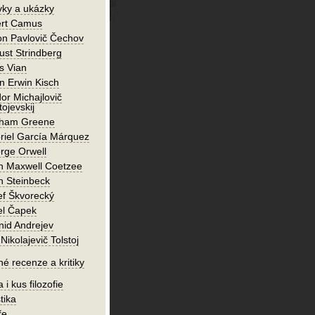
vky a ukázky
ert Camus
on Pavlovič Čechov
ust Strindberg
s Vian
n Erwin Kisch
or Michajlovič
ojevskij
ham Greene
riel García Márquez
rge Orwell
n Maxwell Coetzee
n Steinbeck
ef Škvorecký
el Čapek
nid Andrejev
Nikolajevič Tolstoj
né recenze a kritiky
 i kus filozofie
tika
ře