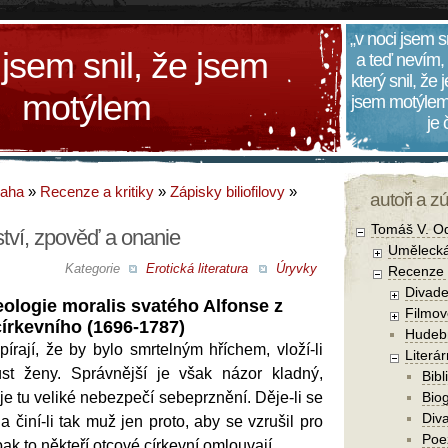
„v noci jsem s
 jsem snil, že jsem
a teď nevím,
který snil, že
motýlem
jsem motýlem
je
daha
»
Recenze a kritiky
»
Zápisky biliofilovy
»
autoři a z
Tomáš V. O
tví, zpověď a onanie
Umělecká
Kategorie
Erotická literatura
Úryvky
Recenze a
Divade
eologie moralis svatého Alfonse z
Filmov
 církevního (1696-1787)
Hudebn
pírají, že by bylo smrtelným hříchem, vloží-li
Literár
t ženy. Správnější je však názor kladný,
Bibl
je tu veliké nebezpečí sebeprznění. Děje-li se
Biog
Diva
 činí-li tak muž jen proto, aby se vzrušil pro
Poe
ak to někteří otcové církevní omlouvají.