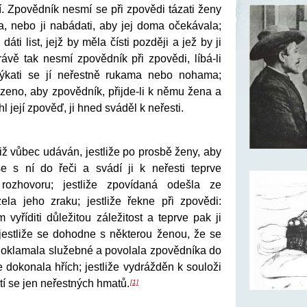
. Zpovědník nesmí se při zpovědi tázati ženy
ma, nebo ji nabádati, aby jej doma očekávala;
dáti list, jejž by měla čísti později a jež by ji
rávě tak nesmí zpovědník při zpovědi, líbá-li
ýkati se jí neřestně rukama nebo nohama;
zeno, aby zpovědník, přijde-li k němu žena a
l její zpověď, ji hned sváděl k neřesti.
ž vůbec udáván, jestliže po prosbě ženy, aby
se s ní do řeči a svádí ji k neřesti teprve
rozhovoru; jestliže zpovídaná odešla ze
la jeho zraku; jestliže řekne při zpovědi:
 vyříditi důležitou záležitost a teprve pak ji
 jestliže se dohodne s některou ženou, že se
 oklamala služebné a povolala zpovědníka do
 dokonala hřích; jestliže vydrážděn k souloži
tí se jen neřestných hmatů.
[1]