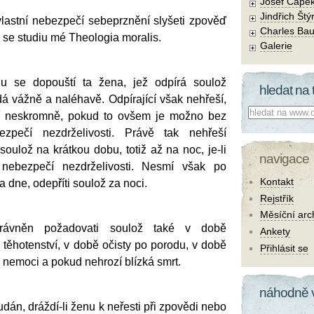
Josef Čape
Jindřich Štý
vlastní nebezpečí sebeprznění slyšeti zpověď
Charles Bau
 se studiu mé Theologia moralis.
Galerie
hu se dopouští ta žena, jež odpírá soulož
hledat na 
ádá vážně a naléhavě. Odpírající však nehřeší,
Co hledat:
ící neskromně, pokud to ovšem je možno bez
ezpečí nezdrželivosti. Právě tak nehřeší
soulož na krátkou dobu, totiž až na noc, je-li
navigace
nebezpečí nezdrželivosti. Nesmí však po
Kontakt
 dne, odepříti soulož za noci.
Rejstřík
Měsíční arc
rávněn požadovati soulož také v době
Ankety
těhotenství, v době očisty po porodu, v době
Přihlásit se
é nemoci a pokud nehrozí blízká smrt.
náhodně 
dán, dráždí-li ženu k neřesti při zpovědi nebo