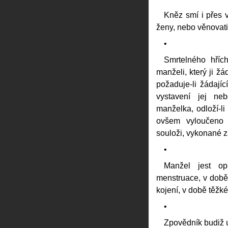
Kněz smí i přes 
ženy, nebo věnovati
•
Smrtelného hříc
manželi, který ji ž
požaduje-li žádaj
vystavení jej neb
manželka, odloží-li 
ovšem vyloučeno 
souloži, vykonané za
•
Manžel jest op
menstruace, v době 
kojení, v době těžk
•
Zpovědník budiž u