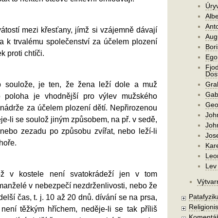
Úry
Alb
Ant
vátostí mezi křesťany, jímž si vzájemně dávají
Aug
a k trvalému společenství za účelem plození
Bori
k proti chtíči.
Ego
Fjod
Dost
b soulože, je ten, že žena leží dole a muž
Gra
Gab
o poloha je vhodnější pro výlev mužského
Geo
ádrže za účelem plození dětí. Nepřirozenou
Joh
je-li se soulož jiným způsobem, na př. v sedě,
Joh
 nebo zezadu po způsobu zvířat, nebo leží-li
Jos
hoře.
Kar
Leo
Lev 
ž v kostele není svatokrádeží jen v tom
Výtvar
 manželé v nebezpečí nezdrženlivosti, nebo že
Patafyzika
delší čas, t. j. 10 až 20 dnů. dívání se na prsa,
Religionis
ení těžkým hříchem, neděje-li se tak příliš
Komentá