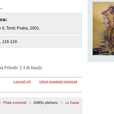
L.
ura:
 II
, Torst: Praha, 2001.
s. 116-119.
ná
Průměr:
2.3
(
6
hlasů)
o úroveň výš
Učené pojednání právnické
Přidat komentář
24483x přečteno
Zaslat