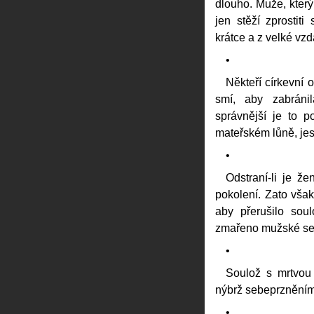
dlouho. Muže, kter
jen stěží zprostiti
krátce a z velké vzd
•
Někteří církevní 
smí, aby zabránil
správnější je to p
mateřském lůně, jes
•
Odstraní-li je ž
pokolení. Zato však
aby přerušilo sou
zmařeno mužské s
•
Soulož s mrtvou 
nýbrž sebeprzněním
•