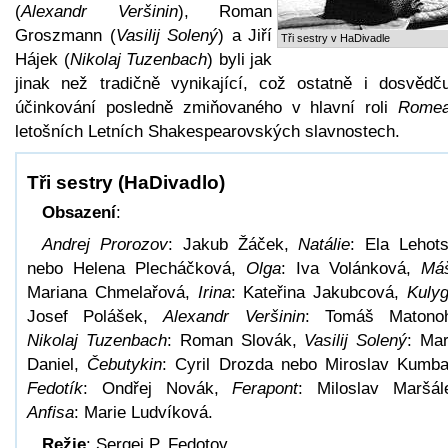
(
Alexandr Veršinin
), Roman
Groszmann (
Vasilij Solený
) a Jiří
Tři sestry v HaDivadle
Hájek (
Nikolaj Tuzenbach
) byli jak
jinak než tradičně vynikající, což ostatně i dosvědču
účinkování posledně zmiňovaného v hlavní roli
Rome
letošních Letních Shakespearovských slavnostech.
Tři sestry (HaDivadlo)
Obsazení
:
Andrej Prorozov
: Jakub Žáček,
Natálie
: Ela Lehot
nebo Helena Plecháčková,
Olga
: Iva Volánková,
Má
Mariana Chmelařová,
Irina
: Kateřina Jakubcová,
Kulyg
Josef Polášek,
Alexandr Veršinin
: Tomáš Matonoh
Nikolaj Tuzenbach
: Roman Slovák,
Vasilij Solený
: Ma
Daniel,
Čebutykin
: Cyril Drozda nebo Miroslav Kumba
Fedotík
: Ondřej Novák,
Ferapont
: Miloslav Maršál
Anfisa
: Marie Ludvíková.
Režie
: Sergej P. Fedotov.