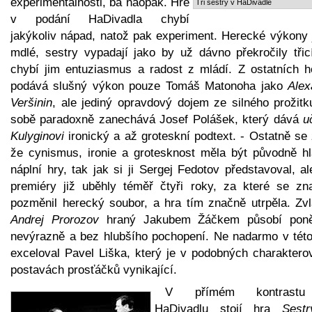
experimentálnosti, ba naopak. Hře
Tři sestry v HaDivadle
v podání HaDivadla chybí
jakýkoliv nápad, natož pak experiment. Herecké výkony 
mdlé, sestry vypadají jako by už dávno překročily třicí
chybí jim entuziasmus a radost z mládí. Z ostatních h
podává slušný výkon pouze Tomáš Matonoha jako
Alex
Veršinin
, ale jediný opravdový dojem ze silného prožitk
sobě paradoxně zanechává Josef Polášek, který dává
uč
Kulyginovi
ironický a až groteskní podtext. - Ostatně se
že cynismus, ironie a grotesknost měla být původně hl
náplní hry, tak jak si ji Sergej Fedotov představoval, a
premiéry již uběhly téměř čtyři roky, za které se zn
pozměnil herecký soubor, a hra tím značně utrpěla. Zvl
Andrej Prorozov
hraný Jakubem Žáčkem působí pon
nevýrazně a bez hlubšího pochopení. Ne nadarmo v této 
exceloval Pavel Liška, který je v podobných charaktero
postavách prosťáčků vynikající.
V přímém kontrast
HaDivadlu stojí hra
Sestr