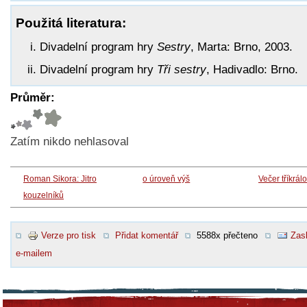
Použitá literatura:
Divadelní program hry
Sestry
, Marta: Brno, 2003.
Divadelní program hry
Tři sestry
, Hadivadlo: Brno.
Průměr:
Zatím nikdo nehlasoval
Roman Sikora: Jitro
o úroveň výš
Večer tříkrál
kouzelníků
Verze pro tisk
Přidat komentář
5588x přečteno
Zasl
e-mailem