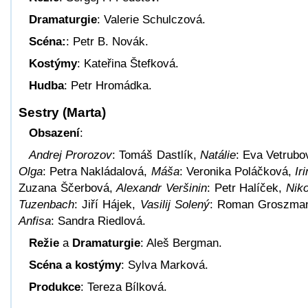
Dramaturgie
: Valerie Schulczová.
Scéna:
: Petr B. Novák.
Kostýmy
: Kateřina Štefková.
Hudba
: Petr Hromádka.
Sestry (Marta)
Obsazení
:
Andrej Prorozov
: Tomáš Dastlík,
Natálie
: Eva Vetrubo
Olga
: Petra Nakládalová,
Máša
: Veronika Poláčková,
Ir
Zuzana Ščerbová,
Alexandr Veršinin
: Petr Halíček,
Niko
Tuzenbach
: Jiří Hájek,
Vasilij Solený
: Roman Groszma
Anfisa
: Sandra Riedlová.
Režie
a
Dramaturgie
: Aleš Bergman.
Scéna a kostýmy
: Sylva Marková.
Produkce
: Tereza Bílková.