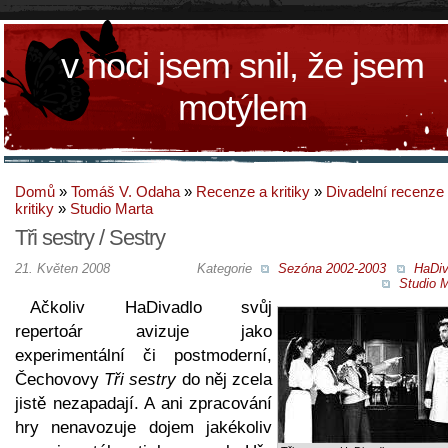
v noci jsem snil, že jsem
motýlem
Domů
»
Tomáš V. Odaha
»
Recenze a kritiky
»
Divadelní recenze
kritiky
»
Studio Marta
Tři sestry / Sestry
21. Květen 2008
Kategorie
Sezóna 2002-2003
HaDiv
Studio M
Ačkoliv HaDivadlo svůj
repertoár avizuje jako
experimentální či postmoderní,
Čechovovy
Tři sestry
do něj zcela
jistě nezapadají. A ani zpracování
hry nenavozuje dojem jakékoliv