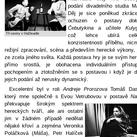
podání divadelního studia Ma
Děj je sice poněkud zkrác
ochuzen o postavy
dok
Čebutykina
a
učitele Kuly
Tři sestry v HaDivadle
což lehce ubírá celk
konzistentnosti příběhu, nic
režijní zpracování, scéna a především herecké výkony, 
ze zcela jiného světa. Každá postava hry je se svým he
přímo srostlá, je obohacena individuálním přístu
pochopením a ztotožněním se s postavou i když je d
jejich podání až nerusky dynamický.
Excelentní byl v roli
Andreje Prorozova
Tomáš Dast
který mne společně s Evou Vetrubovou v postavě
Na
překvapuje širokým spektrem
hereckých tváří, ale ani ostatní
jim v žádném případě nedělali
nějaké křoví a zejména Veronika
Poláčková (
Máša
), Petr Halíček