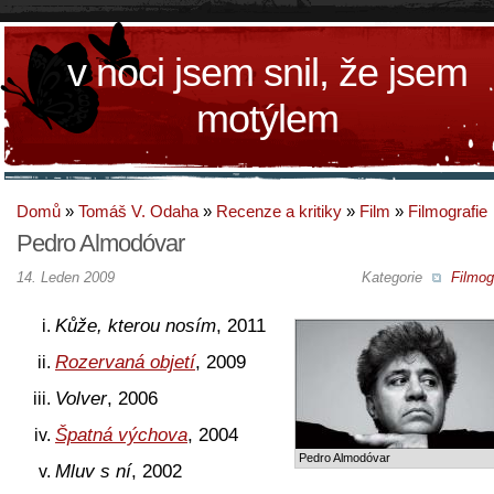
v noci jsem snil, že jsem
motýlem
Domů
»
Tomáš V. Odaha
»
Recenze a kritiky
»
Film
»
Filmografie
Pedro Almodóvar
14. Leden 2009
Kategorie
Filmog
Kůže, kterou nosím
, 2011
Rozervaná objetí
, 2009
Volver
, 2006
Špatná výchova
, 2004
Pedro Almodóvar
Mluv s ní
, 2002