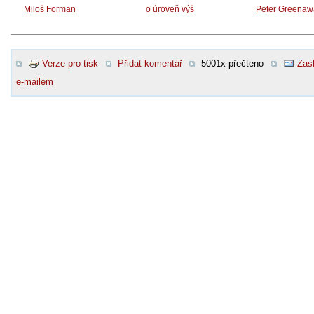
Miloš Forman
o úroveň výš
Peter Greenaw
Verze pro tisk
Přidat komentář
5001x přečteno
Zasl
e-mailem