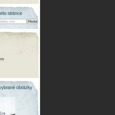
této stránce
hív
vybrané obrázky