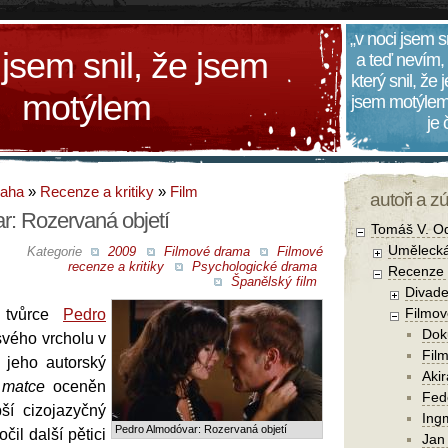
„v noci jsem s
 jsem snil, že jsem
a teď nevím,
který snil, že
motýlem
jsem motýlem
je
daha
»
Recenze a kritiky
»
Film
autoři a z
: Rozervaná objetí
Tomáš V. O
Umělecká
Kategorie
2009
Filmové drama
Filmové
recenze a kritiky
Psychologické drama
Recenze a
Španělský film
Divade
Filmov
ý tvůrce
Pedro
Dok
vého vrcholu v
Film
 jeho autorský
Aki
matce
oceněn
Fede
ší cizojazyčný
Ing
Pedro Almodóvar: Rozervaná objetí
čil další pětici
Jan