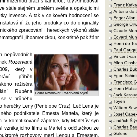
elmi mizernou prací s kamerou, kdy Almodóvar
Franz Kafka
ve stále stejném umělém světle a opakujícími
Antoine de 
tky invence. A tak v celkovém hodnocení se
Edgar Allan
statování, že jeho produkty co do originality
George Orw
nického zpracování i hereckých výkonů stále
Claude Mon
Edvard Mun
nematografii jihoamerickou, konkrétně pak žánr
Henri de To
Paul Gaugu
ch nepůvodních
Vincent va
ímek
Rozervaná
Allen Ginsb
09, který v
Charles Buk
Egon Schiel
ypráví příběh
Francisco 
kého režiséra
Henri Matis
dání Rubéna
Pedro Almodóvar: Rozervaná objetí
Jack Kerou
 se v průběhu
Toyen
do herečky Leny (Penélope Cruz). Leč Lena je
William Sew
lného podnikatele Ernesta Martela, který je
Josef Čape
. V komplikované zápletce, kdy Martelův syn
Jindřich Štý
Charles Bau
sí vznikajícího filmu a Martel s odčítačkou ze
Galerie
 soukromé rozhovory mezi Lenou a Ernestem,