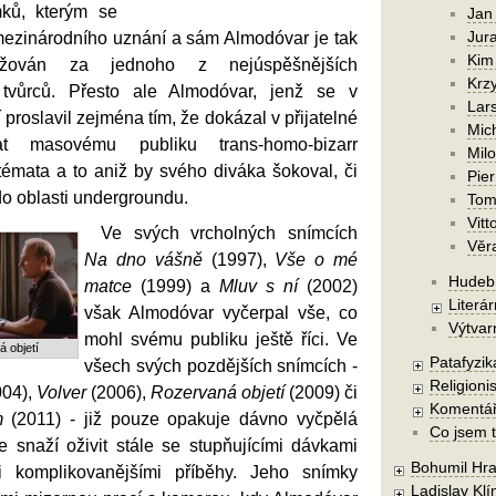
mků, kterým se
Jan
Jura
ezinárodního uznání a sám Almodóvar je tak
Kim
ažován za jednoho z nejúspěšnějších
Krzy
tvůrců. Přesto ale Almodóvar, jenž se v
Lars
tí proslavil zejména tím, že dokázal v přijatelné
Mic
at masovému publiku trans-homo-bizarr
Mil
témata a to aniž by svého diváka šokoval, či
Pier
o oblasti undergroundu.
Tom
Vitt
Ve svých vrcholných snímcích
Věr
Na dno vášně
(1997),
Vše o mé
Hudebn
matce
(1999) a
Mluv s ní
(2002)
Literár
však Almodóvar vyčerpal vše, co
Výtvar
mohl svému publiku ještě říci. Ve
 objetí
Patafyzika
všech svých pozdějších snímcích -
Religionis
04),
Volver
(2006),
Rozervaná objetí
(2009) či
Komentá
m
(2011) - již pouze opakuje dávno vyčpělá
Co jsem t
e snaží oživit stále se stupňujícími dávkami
Bohumil Hra
 komplikovanějšími příběhy. Jeho snímky
Ladislav Kl