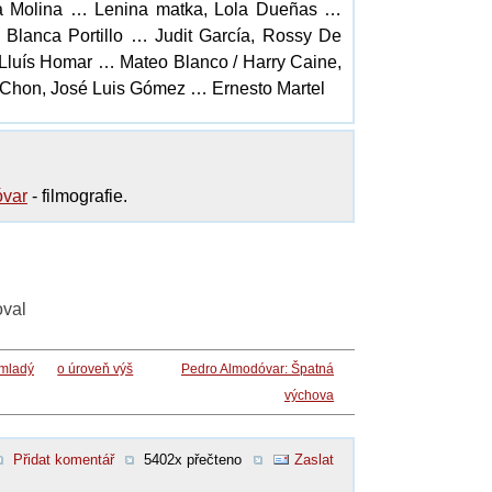
la Molina … Lenina matka, Lola Dueñas …
, Blanca Portillo … Judit García, Rossy De
Lluís Homar … Mateo Blanco / Harry Caine,
hon, José Luis Gómez … Ernesto Martel
óvar
- filmografie.
oval
 mladý
o úroveň výš
Pedro Almodóvar: Špatná
výchova
Přidat komentář
5402x přečteno
Zaslat