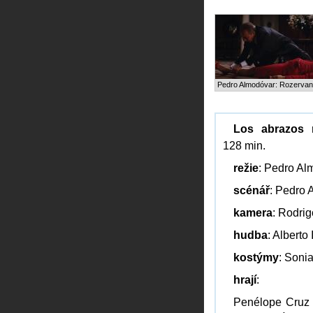
Pedro Almodóvar: Rozervaná
Los abrazos 
128 min.
režie
: Pedro Al
scénář
: Pedro 
kamera
: Rodrig
hudba
: Alberto 
kostýmy
: Soni
hrají
:
Penélope Cruz