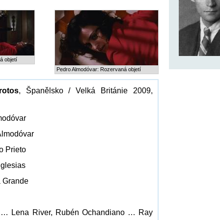
 objetí
Pedro Almodóvar: Rozervaná objetí
rotos
, Španělsko / Velká Británie 2009,
modóvar
Almodóvar
o Prieto
Iglesias
a Grande
 … Lena River, Rubén Ochandiano … Ray