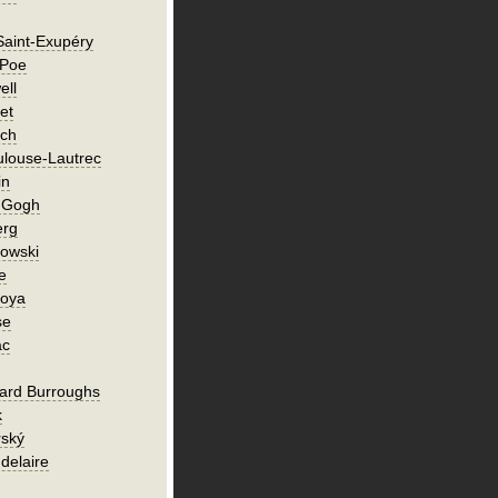
Saint-Exupéry
 Poe
ell
et
ch
ulouse-Lautrec
in
n Gogh
erg
owski
e
Goya
se
ac
ard Burroughs
k
rský
delaire