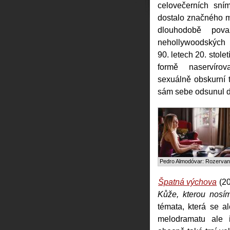
celovečerních sní
dostalo značného m
dlouhodobě pov
nehollywoodských 
90. letech 20. stole
formě naservírov
sexuálně obskurní 
sám sebe odsunul d
Pedro Almodóvar: Rozervaná
Špatná výchova
(20
Kůže, kterou nosí
témata, která se al
melodramatu ale i