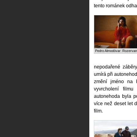
tento románek odhal
Pedro Almodóvar: Rozervaná
nepodařené záběry
umírá při autonehodě
změní jméno na R
vyvrcholení film
autonehoda byla p
více než deset let
film.