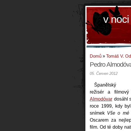
v noci
Domů
»
Tomáš V. O
Pedro Almodóvar
05. Červen 2012
Španělský
režisér a filmov
Almodóvar
dosáhl s
roce 1999, kdy byl
snímek
Vše o mé 
Oscarem za nejlep
film. Od té doby nato