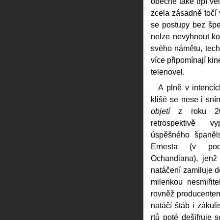
obecně také trpí v
zcela zásadně točí 
se postupy bez špe
nelze nevyhnout kon
svého námětu, tech
více připomínají ki
telenovel.
A plně v intencí
klišé se nese i sn
objetí
z roku 20
retrospektivě v
úspěšného španěls
Ernesta (v po
Ochandiana), jenž
natáčení zamiluje 
milenkou nesmiřite
rovněž producentem
natáčí štáb i zákuli
rtů poté dešifruje