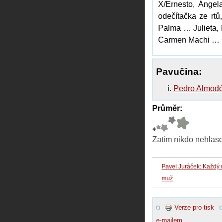
X/Ernesto, Ánge
odečítačka ze rtů
Palma … Julieta, 
Carmen Machi … C
Pavučina:
Pedro Almod
Průměr:
Zatím nikdo nehlas
Pavel Juráček: Každý
muž
Verze pro tisk
e-mailem