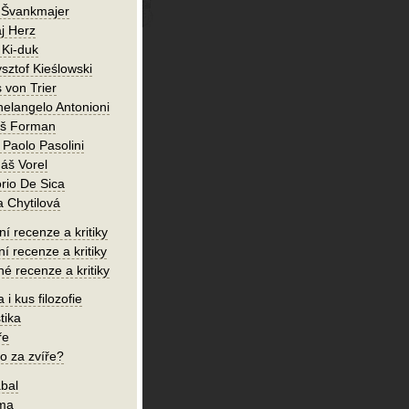
 Švankmajer
j Herz
 Ki-duk
sztof Kieślowski
 von Trier
helangelo Antonioni
oš Forman
 Paolo Pasolini
áš Vorel
orio De Sica
a Chytilová
í recenze a kritiky
ní recenze a kritiky
né recenze a kritiky
 i kus filozofie
tika
ře
o za zvíře?
bal
íma