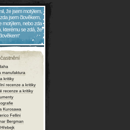
nil, že jsem motýlem,
 zda jsem člověkem,
 je motýlem, nebo zda
, kterému se zdá, že
 člověkem“
účastnění
daha
 manufaktura
 kritiky
lní recenze a kritiky
é recenze a kritiky
umenty
ografie
ra Kurosawa
rico Fellini
mar Bergman
 Hřebejk