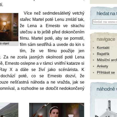
í.
hledat na 
Více než sedmdesátiletý vetchý
stařec Martel poté Lenu zmlátí tak,
Co hledat:
že Lena a Ernesto ve strachu
utečou a to ještě před dokončením
filmu. Martel poté, aby se pomstil,
navigace
 objetí
film sám sestříhá a uvede do kin s
Kontakt
tím, že ve filmu použije jen
Rejstřík
. Za ne zcela jasných okolností poté Lena
Měsíční arc
, Ernesto oslepne a v rámci vnitřní katarze si
Ankety
ay X a dále se živí jako scénárista. K
Přihlásit se
u dochází poté, co se Ernesto dozví, že
ouze nešťastná náhoda a ne vražda, jak se
 domníval, a rozhodne se dotočit nedokončený
náhodně 