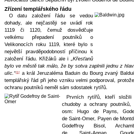
Zřízení templářského řádu
O datu založení řádu se vedou
dohady, ale nejčastěji se uvádí rok
1119 či 1120, čemuž dosvědčuje
velkému přepadení poutníků o
Velikonocích roku 1119, které bylo s
největší pravděpodobností příčinou k
založení řádu. Křižáků ale i
„Křesťanů
bylo ve městě tak málo, že by sotva zaplnili jednu z hla
ulic.“
a král Jeruzaléma Baduin du Bourg zvaný Balduin
[1]
templářský řád při jeho vzniku velmi podporoval, protož
ochranu poutníků neměl sám sdostatek rytířů.
Prvních rytířů, kteří složili
chudoby a ochrany poutníků, 
osm: Hugo de Payns, Gode
de Saint-Omer, Payen de Montdé
Godeffroy Bisol, Archam
de Saint-Agnan, Goude