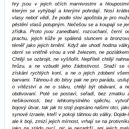
hry jsou v jejich očích marnivostmi a hloupostmi
kterým se vyhýbají a kterými pohrdají. Nosí krátk
vlasy neboť vědí, že podle slov apoštola je pro muž
pěstění vlasů potupným. Nečešou se a koupají se je
zřídka. Proto jsou zanedbaní, rozcuchaní, černí o
prachu, jejich kůže je spálená sluncem a bronzov
téměř jako jejich brnění. Když ale uhodí hodina válk
obrní se vnitřně vírou a vně železem, ne pozlátkem
Chtějí se ozbrojit, ne vyšňořit. Nepříteli chtějí nahna
hrůzu, a ne vzbudit jeho žádostivost. Snaží se 
získání rychlých koní, a ne o jejich zdobení všem
barvami. Táhnou-li do bitvy pak ne pro parádu, usiluj
o vítězství a ne o slávu, chtějí být obávaní, a n
obdivovaní. Poté se postaví, seřadí, bez zmatku 
nešikovnosti, bez lehkomyslného spěchu, vytvoř
bojový útvar, tak jak to stojí popsáno našimi otci, jak
synové Izraele, kteří v pokoji táhnou do války. Dojde-l
ale k boji, zmizí jejich mírnost, vrhají se na protivník
jako na stádo ovcí, nic je nezadrží, ani jejich mal