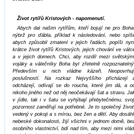
Život rytířů Kristových - napomenutí.
Abych dal našim rytířům, kteří bojují ne pro Boha
nýbrž pro ďábla, příklad k následování, nebo spíš
abych způsobil zmatení v jejich řadách, popíši nyn
krátce život rytířů Kristových, jejich chování ve válc
a v jejich domech. Chci, aby rozdíl mezi světským
vojáky a válečníky Boha byl zřetelně rozpoznatelný
Především u nich vládne kázeň. Neopovrhuj
poslušností. Na rozkaz Nejvyššího přicházejí 
odcházejí, odívají se do roucha, které jim dá, a o
nikoho jiného než od něj neočekávají šat a stravu. Ja
v jídle, tak i v šatu se vyhýbají přebytečnému, svoj
pozornost zaměřují na potřebné. Je to společný život
vedený v pokoji a s mírou, bez žen a dětí. Aby dosáhl
nebeské dokonalosti, žijí všichni v jednom domě, be
osobního vlastnictví, bdí nad tím, aby mezi nimi vlád