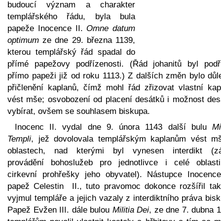
budoucí význam a charakter
templářského řádu, byla bula
papeže Inocence II.
Omne datum
optimum
ze dne 29. března 1139,
kterou templářský řád spadal do
přímé papežovy podřízenosti. (Řád johanitů byl podř
přímo papeži již od roku 1113.) Z dalších změn bylo důl
přičlenění kaplanů, čímž mohl řád zřizovat vlastní kap
vést mše; osvobození od placení desátků i možnost des
vybírat, ovšem se souhlasem biskupa.
Inocenc II. vydal dne 9. února 1143 další bulu
Mi
Templi
, jež dovolovala templářským kaplanům vést m
oblastech, nad kterými byl vynesen interdikt (z
provádění bohoslužeb pro jednotlivce i celé oblast
cirkevní prohřešky jeho obyvatel). Nástupce Inocence 
papež Celestin II., tuto pravomoc dokonce rozšířil tak
vyjmul templáře a jejich vazaly z interdiktního práva bis
Papež Evžen III. dále bulou
Militia Dei
, ze dne 7. dubna 