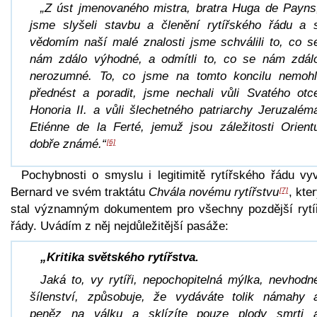
„Z úst jmenovaného mistra, bratra Huga de Payns
jsme slyšeli stavbu a členění rytířského řádu a 
vědomím naší malé znalosti jsme schválili to, co s
nám zdálo výhodné, a odmítli to, co se nám zdál
nerozumné. To, co jsme na tomto koncilu nemohl
přednést a poradit, jsme nechali vůli Svatého otc
Honoria II. a vůli šlechetného patriarchy Jeruzalém
Etiénne de la Ferté, jemuž jsou záležitosti Orient
dobře známé.“
[6]
Pochybnosti o smyslu i legitimitě rytířského řádu vyv
Bernard ve svém traktátu
Chvála novému rytířstvu
, kte
[7]
stal významným dokumentem pro všechny pozdější rytí
řády. Uvádím z něj nejdůležitější pasáže:
„Kritika světského rytířstva.
Jaká to, vy rytíři, nepochopitelná mýlka, nevhodn
šílenství, způsobuje, že vydáváte tolik námahy 
peněz na válku a sklízíte pouze plody smrti 