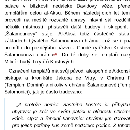
paláce v blízkosti nedaleké Davidovy věže, přene
templářům celou al-Aksu. Během následujících let temp
provedli na mešitě rozsáhlé úpravy, hlavní sál rozdělil
několik místností, přistavěli další budovy i sklepení, 
„Šalamounovy“ stáje. Al-Aksá totiž částečně stál
základech bývalého Šalamounova chrámu, což se i poz
promítlo do pozdějšího názvu - Chudé rytířstvo Kristov
Šalamounova chrámu
. Do té doby se templáři nazý
[3]
Milicí chudých rytířů Kristových.
Označení templářů má svůj původ, alespoň dle Akkons
biskupa a kronikáře Jakoba de Vitry, v Chrámu 
(Templum Domini) a nikoliv v chrámu Šalamounově (Tem
Salomonici), jak je často tradováno:
„A protože neměli vlastního kostela či příbytku
ubytoval je král ve svém paláci v blízkosti Chrám
Páně. Opat a řeholní kanovníci chrámu jim daroval
pro jejich potřeby kus země nedaleko paláce. Z tohot