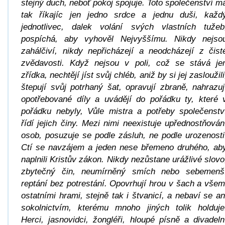
stejný duch, neboť pokoj spojuje. Toto společenství m
tak říkajíc jen jedno srdce a jednu duši, každ
jednotlivec, dalek volání svých vlastních tužeb
pospíchá, aby vyhověl Nejvyššímu. Nikdy nejso
zahálčiví, nikdy nepřicházejí a neodcházejí z čist
zvědavosti. Když nejsou v poli, což se stává je
zřídka, nechtějí jíst svůj chléb, aniž by si jej zasloužili
štepují svůj potrhaný šat, opravují zbraně, nahrazuj
opotřebované díly a uvádějí do pořádku ty, které 
pořádku nebyly, Vůle mistra a potřeby společenstv
řídí jejich činy. Mezi nimi neexistuje upřednostňován
osob, posuzuje se podle zásluh, ne podle urozenosti
Ctí se navzájem a jeden nese břemeno druhého, ab
naplnili Kristův zákon. Nikdy nezůstane urážlivé slovo
zbytečný čin, neumírněný smích nebo sebemenš
reptání bez potrestání. Opovrhují hrou v šach a všem
ostatními hrami, stejně tak i štvanicí, a nebaví se an
sokolnictvím, kterému mnoho jiných tolik holduje
Herci, jasnovidci, žongléři, hloupé písně a divadeln