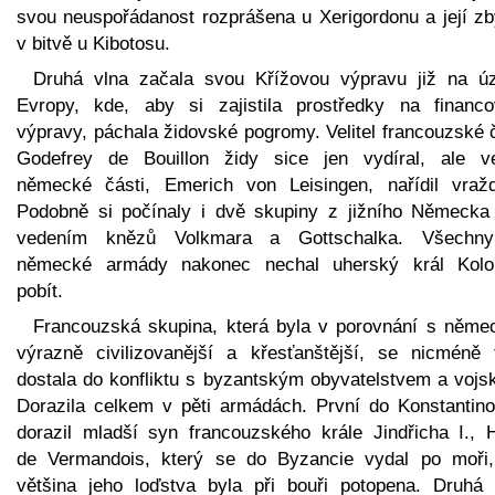
svou neuspořádanost rozprášena u Xerigordonu a její zb
v bitvě u Kibotosu.
Druhá vlna začala svou Křížovou výpravu již na ú
Evropy, kde, aby si zajistila prostředky na financo
výpravy, páchala židovské pogromy. Velitel francouzské 
Godefrey de Bouillon židy sice jen vydíral, ale vel
německé části, Emerich von Leisingen, nařídil vražd
Podobně si počínaly i dvě skupiny z jižního Německa
vedením knězů Volkmara a Gottschalka. Všechny
německé armády nakonec nechal uherský král Kol
pobít.
Francouzská skupina, která byla v porovnání s něme
výrazně civilizovanější a křesťanštější, se nicméně 
dostala do konfliktu s byzantským obyvatelstvem a vojs
Dorazila celkem v pěti armádách. První do Konstantino
dorazil mladší syn francouzského krále Jindřicha I., 
de Vermandois, který se do Byzancie vydal po moři,
většina jeho loďstva byla při bouři potopena. Druhá 