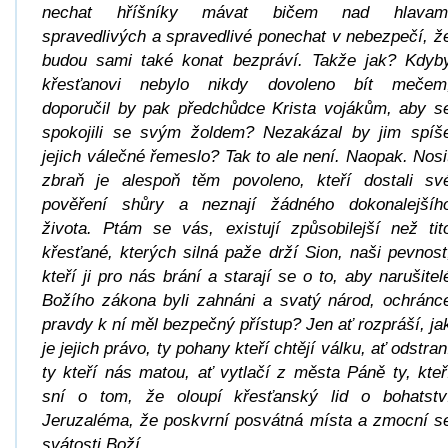
nechat hříšníky mávat bičem nad hlavam
spravedlivých a spravedlivé ponechat v nebezpečí, ž
budou sami také konat bezpráví. Takže jak? Kdyb
křesťanovi nebylo nikdy dovoleno bít mečem
doporučil by pak předchůdce Krista vojákům, aby s
spokojili se svým žoldem? Nezakázal by jim spíš
jejich válečné řemeslo? Tak to ale není. Naopak. Nosi
zbraň je alespoň těm povoleno, kteří dostali sv
pověření shůry a neznají žádného dokonalejšíh
života. Ptám se vás, existují způsobilejší než tit
křesťané, kterých silná paže drží Sion, naši pevnost
kteří ji pro nás brání a starají se o to, aby narušitel
Božího zákona byli zahnáni a svatý národ, ochránc
pravdy k ní měl bezpečný přístup? Jen ať rozpráší, ja
je jejich právo, ty pohany kteří chtějí válku, ať odstran
ty kteří nás matou, ať vytlačí z města Páně ty, kteř
sní o tom, že oloupí křesťanský lid o bohatstv
Jeruzaléma, že poskvrní posvátná místa a zmocní s
svátosti Boží.