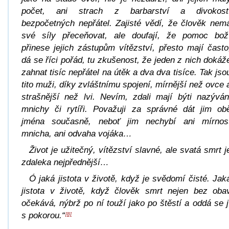
počet, ani strach z barbarství a divokost
bezpočetných nepřátel. Zajisté vědí, že člověk nem
své síly přeceňovat, ale doufají, že pomoc bož
přinese jejich zástupům vítězství, přesto mají často
dá se říci pořád, tu zkušenost, že jeden z nich dokáž
zahnat tisíc nepřátel na útěk a dva dva tisíce. Tak jso
tito muži, díky zvláštnímu spojení, mírnější než ovce 
strašnější než lvi. Nevím, zdali mají býti nazýván
mnichy či rytíři. Považuji za správné dát jim ob
jména současně, neboť jim nechybí ani mírnos
mnicha, ani odvaha vojáka…
Život je užitečný, vítězství slavné, ale svatá smrt j
zdaleka nejpřednější…
Ó jaká jistota v životě, když je svědomí čisté. Jak
jistota v životě, když člověk smrt nejen bez oba
očekává, nýbrž po ní touží jako po štěstí a oddá se j
s pokorou.“
[8]