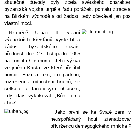
skutečné důvody byly zcela světského charakte
byzantská vojska utrpěla řadu porážek, pomalu ztrácela 
na Blízkém východě a od žádosti tedy očekával jen posí
vlastní moci.
Nicméně Urban II. volání
východních křesťanů vyslechl a
žádost byzantského císaře
přednesl dne 27. listopadu 1095
na koncilu Clermontu. Jeho výzva
ve jménu Krista, ve které přislíbil
pomoc Boží a těm, co padnou,
rozřešení a odpuštění hříchů, se
setkala s fanatickým ohlasem,
kdy dav vykřikoval „Bůh tomu
chce“.
Jako první se ke Svaté zemi v
neuspořádaný houf zfanatizova
přívrženců demagogického mnicha P