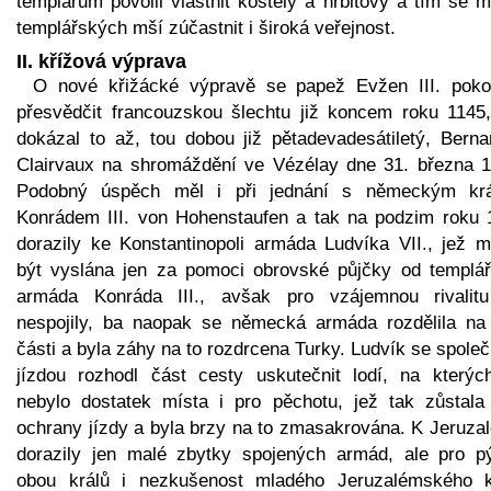
templářům povolil vlastnit kostely a hřbitovy a tím se 
templářských mší zúčastnit i široká veřejnost.
II. křížová výprava
O nové křižácké výpravě se papež Evžen III. poko
přesvědčit francouzskou šlechtu již koncem roku 1145,
dokázal to až, tou dobou již pětadevadesátiletý, Berna
Clairvaux na shromáždění ve Vézélay dne 31. března 1
Podobný úspěch měl i při jednání s německým kr
Konrádem III. von Hohenstaufen a tak na podzim roku 
dorazily ke Konstantinopoli armáda Ludvíka VII., jež m
být vyslána jen za pomoci obrovské půjčky od templář
armáda Konráda III., avšak pro vzájemnou rivalit
nespojily, ba naopak se německá armáda rozdělila na
části a byla záhy na to rozdrcena Turky. Ludvík se spole
jízdou rozhodl část cesty uskutečnit lodí, na kterých
nebylo dostatek místa i pro pěchotu, jež tak zůstala
ochrany jízdy a byla brzy na to zmasakrována. K Jeruza
dorazily jen malé zbytky spojených armád, ale pro p
obou králů i nezkušenost mladého Jeruzalémského k