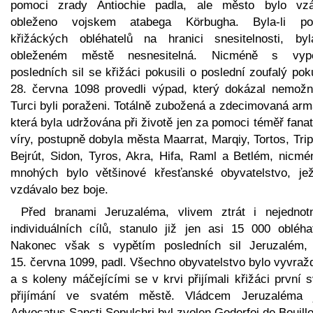
pomoci zrady Antiochie padla, ale město bylo vzá
obleženo vojskem atabega Körbugha. Byla-li po
křižáckých obléhatelů na hranici snesitelnosti, by
obleženém městě nesnesitelná. Nicméně s vyp
posledních sil se křižáci pokusili o poslední zoufalý po
28. června 1098 provedli výpad, který dokázal nemožn
Turci byli poraženi. Totálně zubožená a zdecimovaná arm
která byla udržována při životě jen za pomoci téměř fana
víry, postupně dobyla města Maarrat, Marqiy, Tortos, Trip
Bejrút, Sidon, Tyros, Akra, Hifa, Raml a Betlém, nicmé
mnohých bylo většinové křesťanské obyvatelstvo, je
vzdávalo bez boje.
Před branami Jeruzaléma, vlivem ztrát i nejednotn
individuálních cílů, stanulo již jen asi 15 000 obléhat
Nakonec však s vypětím posledních sil Jeruzalém,
15. června 1099, padl. Všechno obyvatelstvo bylo vyvraž
a s koleny máčejícími se v krvi přijímali křižáci první 
přijímání ve svatém městě. Vládcem Jeruzaléma 
Advocatus Sancti Sepulchri byl zvolen Goderfoi de Bouillo