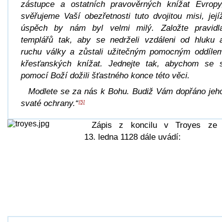
zástupce a ostatních pravověrných knížat Evropy
svěřujeme Vaší obezřetnosti tuto dvojitou misi, její
úspěch by nám byl velmi milý. Založte pravidl
templářů tak, aby se nedrželi vzdáleni od hluku 
ruchu války a zůstali užitečným pomocným oddíle
křesťanských knížat. Jednejte tak, abychom se 
pomocí Boží dožili šťastného konce této věci.
Modlete se za nás k Bohu. Budiž Vám dopřáno jeh
svaté ochrany.“
[5]
Zápis z koncilu v Troyes ze
13. ledna 1128 dále uvádí: