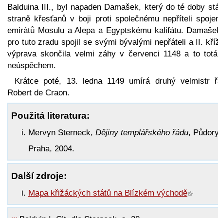
Balduina III., byl napaden Damašek, který do té doby st
straně křesťanů v boji proti společnému nepříteli spoje
emirátů Mosulu a Alepa a Egyptskému kalifátu. Damaše
pro tuto zradu spojil se svými bývalými nepřáteli a II. kř
výprava skončila velmi záhy v červenci 1148 a to totá
neúspěchem.
Krátce poté, 13. ledna 1149 umírá druhý velmistr ř
Robert de Craon.
Použitá literatura:
Mervyn Sterneck,
Dějiny templářského řádu
, Půdor
Praha, 2004.
Další zdroje:
Mapa křižáckých států na Blízkém východě