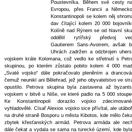
Poustevníka. Během své cesty na
Evropou, přes Francii a Německ
Konstantinopoli se kolem něj shromá
dav čítající kolem 20 000 bojovník
Kolíně nad Rýnem se od hlavní sku
oddělil rytířský předvoj ve
Gautierem Sans-Avoirem, avšak b
Uhrách zadržen a odzbrojen uher
vojskem krále Kolomana, což vedlo ke střetnutí s Petr
skupinou, po kterém zůstalo pobito kolem 4 000 maď
„Svaté vojsko“ dále pokračovalo pleněním a drancová
čemuž neunikl ani Bělehrad, jež jeho obyvatelstvo ve st
opustilo. Petrova skupina byla zastavena až byzant
vojskem v bitvě u Niše, ve které padlo na 5 000 stoupe
Ke Konstantinopoli dorazilo vojsko zdecimova
vyhladovělé. Císař Alexios vojsko sice přívítal, ale utáboři
na druhé straně Bosporu u města Kibotos, kde mělo čeka
zbytek křesťanských armád. Petrova armáda ale nech
dále čekat a vydala se sama na turecké území, kde byla