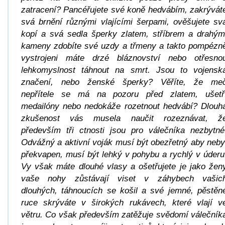
zatracení? Pancéřujete své koně hedvábím, zakrývát
svá brnění různými vlajícími šerpami, ověšujete sv
kopí a svá sedla šperky zlatem, stříbrem a drahým
kameny zdobíte své uzdy a třmeny a takto pompézn
vystrojeni máte drzé bláznovství nebo otřesno
lehkomyslnost táhnout na smrt. Jsou to vojensk
značení, nebo ženské šperky? Věříte, že me
nepřítele se má na pozoru před zlatem, ušetř
medailóny nebo nedokáže rozetnout hedvábí? Dlouh
zkušenost vás musela naučit rozeznávat, ž
především tři ctnosti jsou pro válečníka nezbytné
Odvážný a aktivní voják musí být obezřetný aby neby
překvapen, musí být lehký v pohybu a rychlý v úderu
Vy však máte dlouhé vlasy a ošetřujete je jako žen
vaše nohy zůstávají viset v záhybech vašic
dlouhých, táhnoucích se košil a své jemné, pěstěn
ruce skrýváte v širokých rukávech, které vlají v
větru. Co však především zatěžuje svědomí válečník