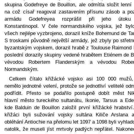
skupina Godefreye de Bouillon, ale odmítla složit lenní 
na což císař reagoval zastavením přísunu zásob a poz
armádu Godefreyea rozprášil při jeho útok
Konstantinopol. V čele normandského vojska, jež byl
všech nejlépe vyzbrojeno, dorazil kníže Bohemund de Tar
S troskami původně největší armády, jež zbyly po střetn
byzantským vojskem, dorazil hrabě z Toulouse Raimond I
poslední dorazily skupiny vedené hrabětem Etiénem de Bl
vévodou Robertem Flanderským a vévodou Robe
Normandským.
Celkem čítalo křižácké vojsko asi 100 000 mužů,
nemělo jednotné velení, protože se jednotliví velitelé odm
podřídit. Přesto se podařilo postupně dobít měst Nik
hlavní město tureckého sultanátu, Ikonie, Tarsus a Ede
kde Balduin de Bouillon založil první křižácké hrabství
křižáci byli sužování vojsky sultána Kiliče Arslana a
obléhání Antiochie na přelomu let 1097 a 1098 byli vyhlad
natolik, že museli jíst mrtvoly padlých nepřátel. Nakon