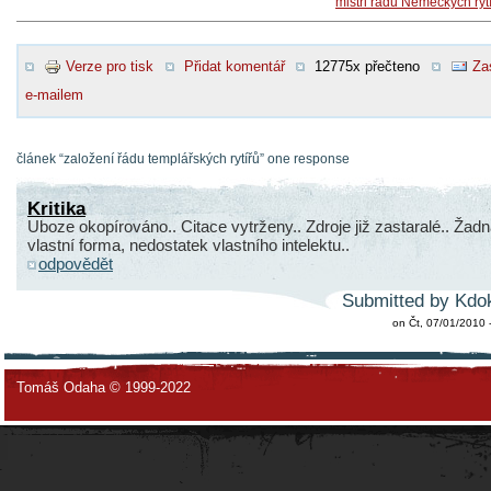
mistři řádu Německých ryt
Verze pro tisk
Přidat komentář
12775x přečteno
Za
e-mailem
článek “založení řádu templářských rytířů” one response
Kritika
Uboze okopírováno.. Citace vytrženy.. Zdroje již zastaralé.. Žad
vlastní forma, nedostatek vlastního intelektu..
odpovědět
Submitted by Kdok
on Čt, 07/01/2010 
Tomáš Odaha © 1999-2022