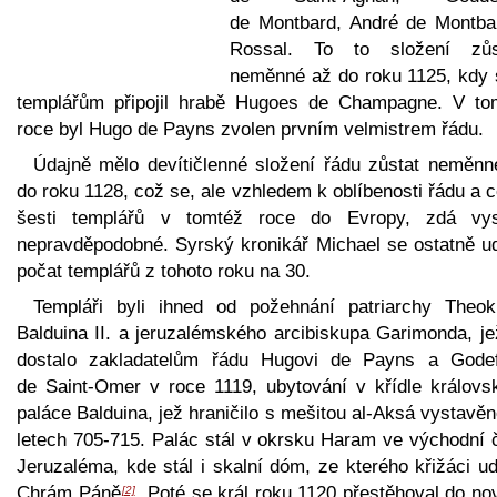
de Montbard, André de Montba
Rossal. To to složení zůs
neměnné až do roku 1125, kdy 
templářům připojil hrabě Hugoes de Champagne. V to
roce byl Hugo de Payns zvolen prvním velmistrem řádu.
Údajně mělo devítičlenné složení řádu zůstat neměnn
do roku 1128, což se, ale vzhledem k oblíbenosti řádu a 
šesti templářů v tomtéž roce do Evropy, zdá vy
nepravděpodobné. Syrský kronikář Michael se ostatně u
počat templářů z tohoto roku na 30.
Templáři byli ihned od požehnání patriarchy Theokl
Balduina II. a jeruzalémského arcibiskupa Garimonda, je
dostalo zakladatelům řádu Hugovi de Payns a Godef
de Saint-Omer v roce 1119, ubytování v křídle královs
paláce Balduina, jež hraničilo s mešitou al-Aksá vystavě
letech 705-715. Palác stál v okrsku Haram ve východní č
Jeruzaléma, kde stál i skalní dóm, ze kterého křižáci ud
Chrám Páně
. Poté se král roku 1120 přestěhoval do n
[2]