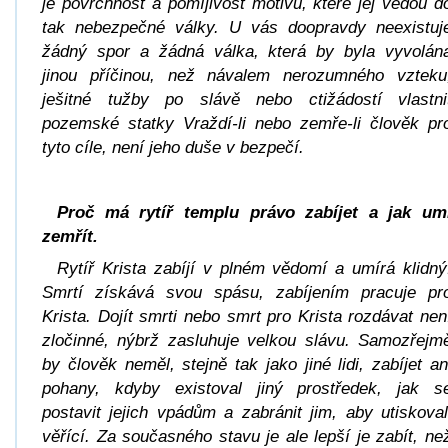
je povrchnost a pomíjivost motivů, které jej vedou d
tak nebezpečné války. U vás doopravdy neexistuj
žádný spor a žádná válka, která by byla vyvolán
jinou příčinou, než návalem nerozumného vzteku
ješitné tužby po slávě nebo ctižádostí vlastni
pozemské statky Vraždí-li nebo zemře-li člověk pr
tyto cíle, není jeho duše v bezpečí.
Proč má rytíř templu právo zabíjet a jak um
zemřít.
Rytíř Krista zabíjí v plném vědomí a umírá klidný
Smrtí získává svou spásu, zabíjením pracuje pr
Krista. Dojít smrti nebo smrt pro Krista rozdávat nen
zločinné, nýbrž zasluhuje velkou slávu. Samozřejm
by člověk neměl, stejně tak jako jiné lidi, zabíjet an
pohany, kdyby existoval jiný prostředek, jak s
postavit jejich vpádům a zabránit jim, aby utiskoval
věřící. Za současného stavu je ale lepší je zabít, ne