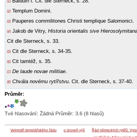
Balduin I. Cit. dle Sterneck, s. 28.
[1]
Templum Domini.
[2]
Pauperes commilitones Christi templique Salomonici.
[3]
Jakob de Vitry,
Historia orientalis sive Hierosolymitan
[4]
Cit dle Sterneck, s. 33.
Cit dle Sterneck, s. 34-35.
[5]
Cit tamtéž, s. 35.
[6]
De laude novae militiae
.
[7]
Chvála novému rytířstvu
. Cit. dle Sterneck, s. 37-40.
[8]
Průměr:
Tvé hlasování:
Žádná
Průměr:
3.6
(
8
hlasů)
Velmistři templářského řádu
o úroveň výš
Řád německých rytířů: Vys