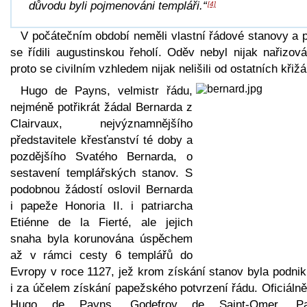
důvodu byli pojmenováni templáři.“
[4]
V počátečním období neměli vlastní řádové stanovy a p
se řídili augustinskou řeholí. Oděv nebyl nijak nařizov
proto se civilním vzhledem nijak nelišili od ostatních křiž
Hugo de Payns, velmistr řádu,
nejméně potřikrát žádal Bernarda z
Clairvaux, nejvýznamnějšího
představitele křesťanství té doby a
pozdějšího Svatého Bernarda, o
sestavení templářských stanov. S
podobnou žádostí oslovil Bernarda
i papeže Honoria II. i patriarcha
Etiénne de la Fierté, ale jejich
snaha byla korunována úspěchem
až v rámci cesty 6 templářů do
Evropy v roce 1127, jež krom získání stanov byla podnik
i za účelem získání papežského potvrzení řádu. Oficiálně
Hugo de Payns, Godefroy de Saint-Omer, Pa