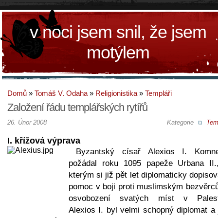
v noci jsem snil, že jsem
motýlem
Domů
»
Tomáš V. Odaha
»
Religionistika
»
Templáři
Založení řádu templářských rytířů
26. Únor 2008
Kategorie
Temp
I. křížová výprava
Byzantský císař Alexios I. Komn
požádal roku 1095 papeže Urbana II.
kterým si již pět let diplomaticky dopisov
pomoc v boji proti muslimským bezvěrc
osvobození svatých míst v Palest
Alexios I. byl velmi schopný diplomat a