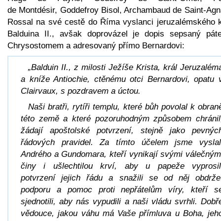
de Montdésir, Goddefroy Bisol, Archambaud de Saint-Agn
Rossal na své cestě do Říma vyslanci jeruzalémského k
Balduina II., avšak doprovázel je dopis sepsaný pát
Chrysostomem a adresovaný přímo Bernardovi:
„Balduin II., z milosti Ježíše Krista, král Jeruzalém
a kníže Antiochie, ctěnému otci Bernardovi, opatu 
Clairvaux, s pozdravem a úctou.
Naši bratři, rytíři templu, které bůh povolal k obran
této země a které pozoruhodným způsobem chránil
žádají apoštolské potvrzení, stejně jako pevnýc
řádových pravidel. Za tímto účelem jsme vyslal
Andrého a Gundomara, kteří vynikají svými válečným
činy i ušlechtilou krví, aby u papeže vyprosil
potvrzení jejich řádu a snažili se od něj obdrže
podporu a pomoc proti nepřátelům víry, kteří s
sjednotili, aby nás vypudili a naši vládu svrhli. Dobř
vědouce, jakou váhu má Vaše přímluva u Boha, jeh