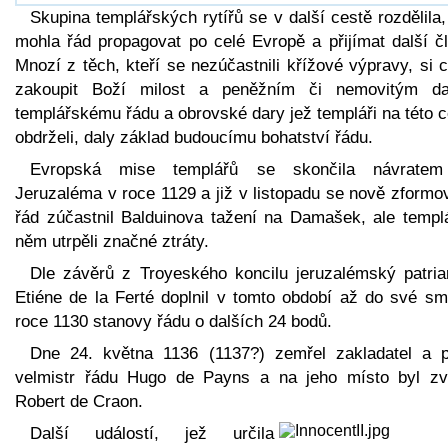
Skupina templářských rytířů se v další cestě rozdělila
mohla řád propagovat po celé Evropě a přijímat další čl
Mnozí z těch, kteří se nezúčastnili křížové výpravy, si c
zakoupit Boží milost a peněžním či nemovitým d
templářskému řádu a obrovské dary jež templáři na této 
obdrželi, daly základ budoucímu bohatství řádu.
Evropská mise templářů se skončila návrate
Jeruzaléma v roce 1129 a již v listopadu se nově zformo
řád zúčastnil Balduinova tažení na Damašek, ale templá
něm utrpěli značné ztráty.
Dle závěrů z Troyeského koncilu jeruzalémský patria
Etiéne de la Ferté doplnil v tomto období až do své smr
roce 1130 stanovy řádu o dalších 24 bodů.
Dne 24. května 1136 (1137?) zemřel zakladatel a p
velmistr řádu Hugo de Payns a na jeho místo byl zv
Robert de Craon.
Další událostí, jež určila