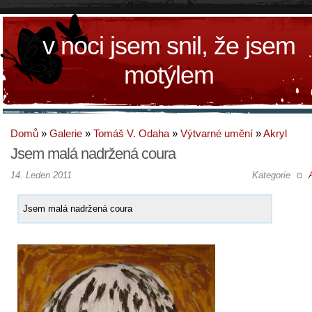
v noci jsem snil, že jsem
motýlem
Domů
»
Galerie
»
Tomáš V. Odaha
»
Výtvarné umění
»
Akryl
Jsem malá nadržená coura
14. Leden 2011
Kategorie
Jsem malá nadržená coura