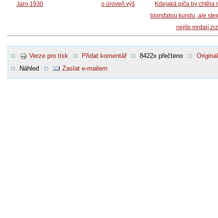
Jaro 1930
o úroveň výš
Kdejaká píča by chtěla 
blonďatou kundu, ale ste
nejlíp mrdají zr
Verze pro tisk
Přidat komentář
8422x přečteno
Original
Náhled
Zaslat e-mailem