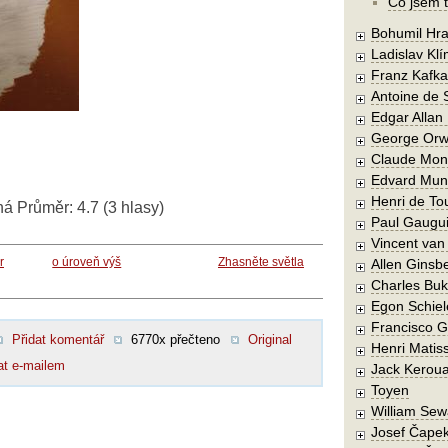
Co jsem t
Bohumil Hra
Ladislav Kl
Franz Kafka
Antoine de 
Edgar Allan
George Orw
Claude Mon
Edvard Mun
Henri de To
ná
Průměr:
4.7
(
3
hlasy)
Paul Gaugu
Vincent va
r
o úroveň výš
Zhasněte světla
Allen Ginsb
Charles Buk
Egon Schiel
Francisco 
Přidat komentář
6770x přečteno
Original
Henri Matis
at e-mailem
Jack Kerou
Toyen
William Sew
Josef Čape