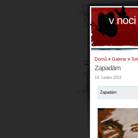
v noci
Domů
»
Galerie
»
To
Zapadám
14. Leden 2011
Zapadám