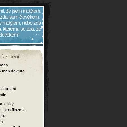
nil, že jsem motýlem,
 zda jsem člověkem,
 je motýlem, nebo zda
, kterému se zdá, že
 člověkem“
účastnění
daha
 manufaktura
né umění
afie
 kritiky
 i kus filozofie
tika
ře