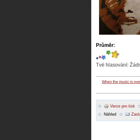
Průměr:
Tvé hlasování:
Žád
When the music is ove
Verze pro tisk
Náhled
Zasl