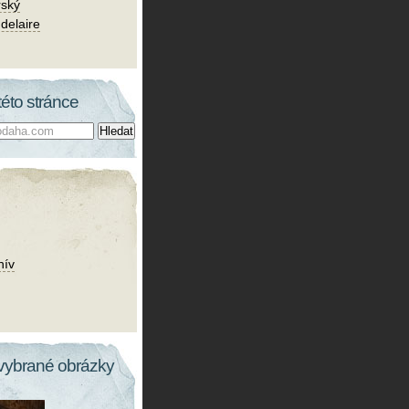
rský
delaire
této stránce
hív
vybrané obrázky