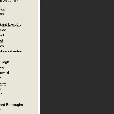
o za zvíře?
bal
íma
Saint-Exupéry
 Poe
ell
et
ch
ulouse-Lautrec
in
n Gogh
erg
owski
e
Goya
se
ac
ard Burroughs
k