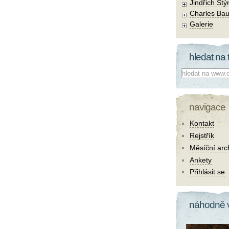
Jindřich Štý
Charles Bau
Galerie
hledat na 
Co hledat:
navigace
Kontakt
Rejstřík
Měsíční arc
Ankety
Přihlásit se
náhodně 