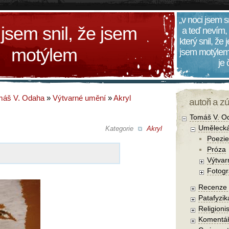
„v noci jsem s
 jsem snil, že jsem
a teď nevím,
který snil, že
motýlem
jsem motýlem
je
máš V. Odaha
»
Výtvarné umění
»
Akryl
autoři a z
Tomáš V. O
Umělecká
Kategorie
Akryl
Poezie
Próza
Výtvar
Fotogr
Recenze a
Patafyzika
Religionis
Komentá