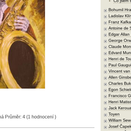
Co jsem t
Bohumil Hra
Ladislav Kl
Franz Kafka
Antoine de 
Edgar Allan
George Orw
Claude Mon
Edvard Mun
Henri de To
Paul Gaugu
Vincent va
Allen Ginsb
Charles Buk
Egon Schiel
Francisco 
Henri Matis
Jack Kerou
Toyen
ná
Průměr:
4
(
1
hodnocení )
William Sew
Josef Čape