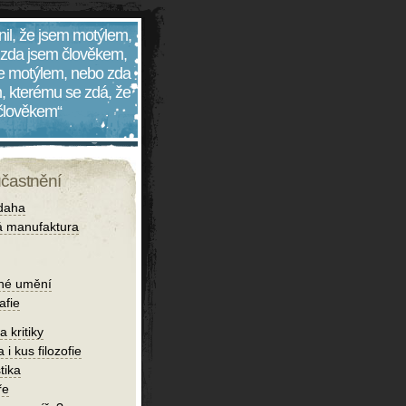
nil, že jsem motýlem,
 zda jsem člověkem,
 je motýlem, nebo zda
, kterému se zdá, že
 člověkem“
účastnění
daha
 manufaktura
né umění
afie
 kritiky
 i kus filozofie
tika
ře