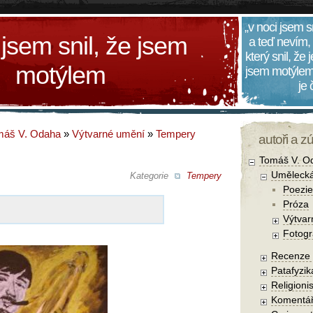
„v noci jsem s
 jsem snil, že jsem
a teď nevím,
který snil, že
motýlem
jsem motýlem
je
máš V. Odaha
»
Výtvarné umění
»
Tempery
autoři a z
Tomáš V. O
Umělecká
Kategorie
Tempery
Poezie
Próza
Výtvar
Fotogr
Recenze a
Patafyzika
Religionis
Komentá