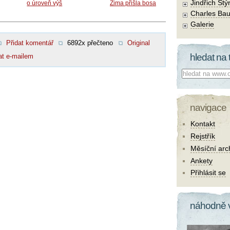
Jindřich Štý
o úroveň výš
Zima přišla bosa
Charles Bau
Galerie
Přidat komentář
6892x přečteno
Original
hledat na 
at e-mailem
Co hledat:
navigace
Kontakt
Rejstřík
Měsíční arc
Ankety
Přihlásit se
náhodně 