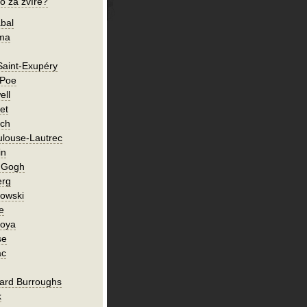
o za zvíře?
bal
íma
Saint-Exupéry
 Poe
ell
et
ch
ulouse-Lautrec
in
n Gogh
erg
owski
e
Goya
se
ac
ard Burroughs
k