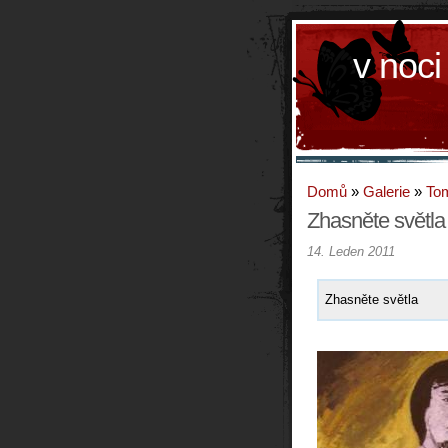
v noci
Domů
»
Galerie
»
To
Zhasněte světla
14. Leden 2011
Zhasněte světla