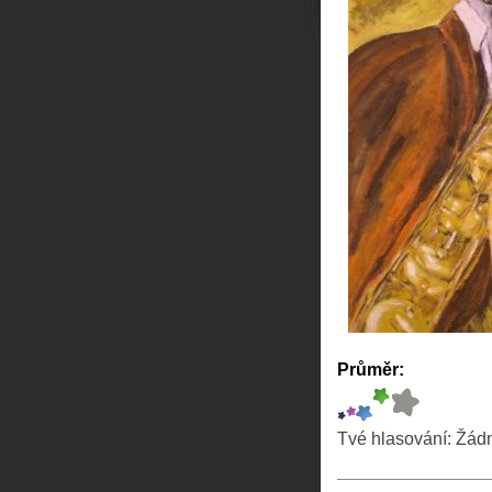
Průměr:
Tvé hlasování:
Žád