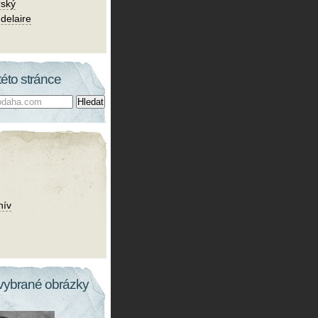
rský
delaire
této stránce
hív
vybrané obrázky