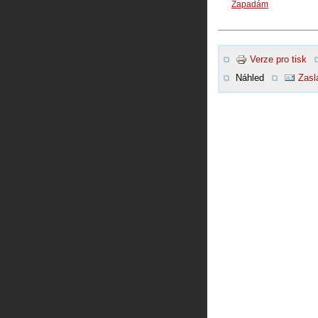
Zapadám
Verze pro tisk
Náhled
Zasl