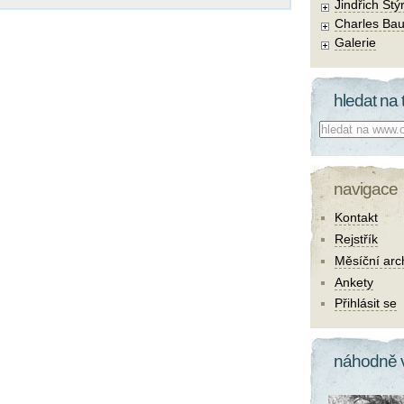
Jindřich Štý
Charles Bau
Galerie
hledat na 
Co hledat:
navigace
Kontakt
Rejstřík
Měsíční arc
Ankety
Přihlásit se
náhodně 