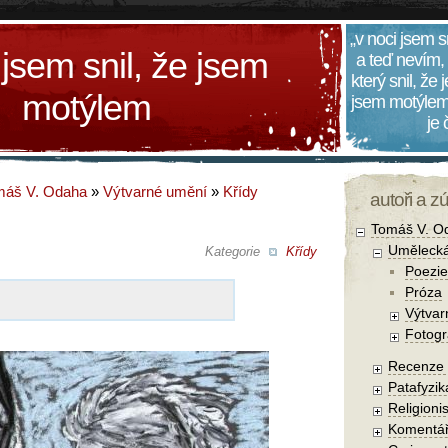
„v noci jsem s
 jsem snil, že jsem
a teď nevím,
který snil, že
motýlem
jsem motýlem
je
máš V. Odaha
»
Výtvarné umění
»
Křídy
autoři a z
Tomáš V. O
Umělecká
Kategorie
Křídy
Poezie
Próza
Výtvar
Fotogr
Recenze a
Patafyzika
Religionis
Komentá