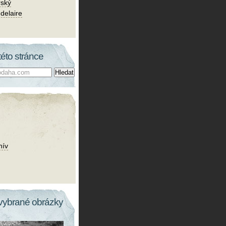
rský
delaire
této stránce
hív
vybrané obrázky