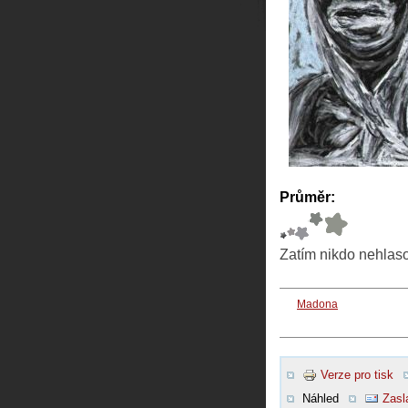
Průměr:
Zatím nikdo nehlas
Madona
Verze pro tisk
Náhled
Zasl