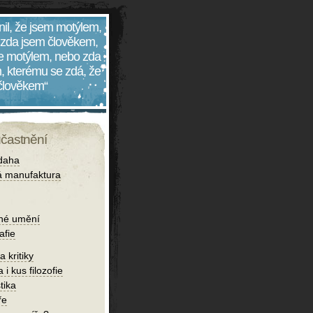
nil, že jsem motýlem,
 zda jsem člověkem,
 je motýlem, nebo zda
, kterému se zdá, že
 člověkem“
účastnění
daha
 manufaktura
né umění
afie
 kritiky
 i kus filozofie
tika
ře