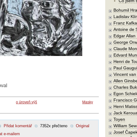
Co jsem t
Bohumil Hra
Ladislav Kl
Franz Kafka
Antoine de 
Edgar Allan
George Orw
Claude Mon
Edvard Mun
Henri de To
Paul Gaugu
Vincent va
Allen Ginsb
oval
Charles Buk
Egon Schiel
Francisco 
o úroveň výš
Masky
Henri Matis
Jack Kerou
Toyen
William Sew
Přidat komentář
7352x přečteno
Original
Josef Čape
at e-mailem