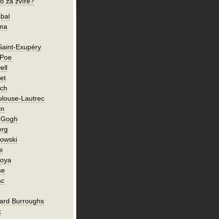
o za zvíře?
bal
íma
Saint-Exupéry
 Poe
ell
et
ch
ulouse-Lautrec
in
n Gogh
erg
owski
e
Goya
se
ac
ard Burroughs
k