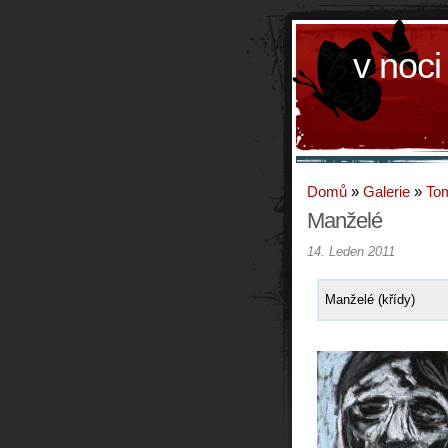
v noci
Domů
»
Galerie
»
To
Manželé
14. Leden 2011
Manželé (křídy)