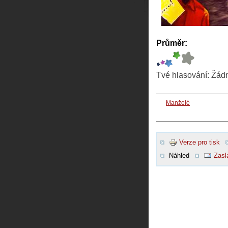
Průměr:
Tvé hlasování:
Žád
Manželé
Verze pro tisk
Náhled
Zasl