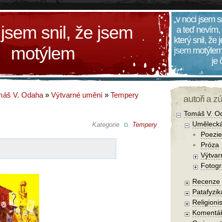
„v noci jsem s
 jsem snil, že jsem
a teď nevím,
který snil, že
motýlem
jsem motýlem
je
máš V. Odaha
»
Výtvarné umění
»
Tempery
autoři a z
Tomáš V. O
Umělecká
Kategorie
Tempery
Poezie
Próza
Výtvar
Fotogr
Recenze a
Patafyzika
Religionis
Komentá