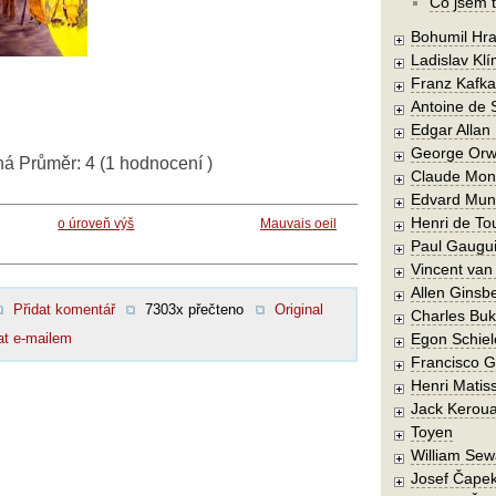
Co jsem t
Bohumil Hra
Ladislav Kl
Franz Kafka
Antoine de 
Edgar Allan
George Orw
ná
Průměr:
4
(
1
hodnocení )
Claude Mon
Edvard Mun
Henri de To
o úroveň výš
Mauvais oeil
Paul Gaugu
Vincent va
Allen Ginsb
Přidat komentář
7303x přečteno
Original
Charles Buk
at e-mailem
Egon Schiel
Francisco 
Henri Matis
Jack Kerou
Toyen
William Sew
Josef Čape