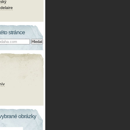
rský
delaire
této stránce
hív
vybrané obrázky