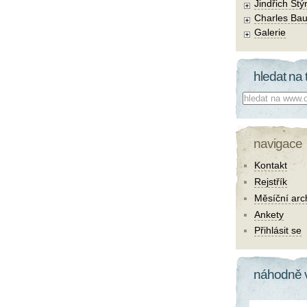
Jindřich Štý
Charles Bau
Galerie
hledat na 
Co hledat:
navigace
Kontakt
Rejstřík
Měsíční arc
Ankety
Přihlásit se
náhodně 