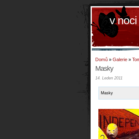
v noci
Domů
»
Galerie
»
To
Masky
14. Leden 2011
Masky