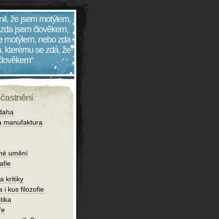
nil, že jsem motýlem,
 zda jsem člověkem,
 je motýlem, nebo zda
, kterému se zdá, že
 člověkem“
účastnění
daha
 manufaktura
né umění
afie
 kritiky
 i kus filozofie
tika
ře