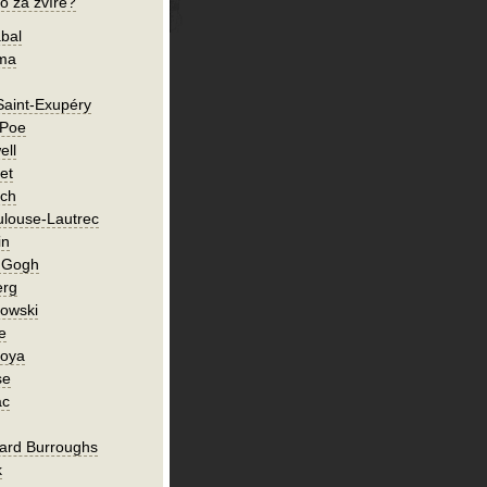
o za zvíře?
bal
íma
Saint-Exupéry
 Poe
ell
et
ch
ulouse-Lautrec
in
n Gogh
erg
owski
e
Goya
se
ac
ard Burroughs
k