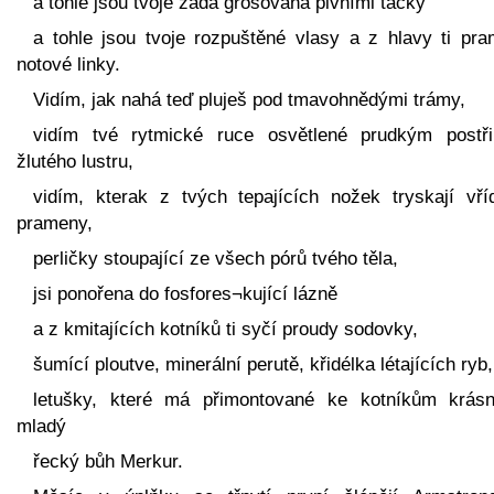
a tohle jsou tvoje záda grošovaná pivními tácky
a tohle jsou tvoje rozpuštěné vlasy a z hlavy ti pra
notové linky.
Vidím, jak nahá teď pluješ pod tmavohnědými trámy,
vidím tvé rytmické ruce osvětlené prudkým postř
žlutého lustru,
vidím, kterak z tvých tepajících nožek tryskají vříd
prameny,
perličky stoupající ze všech pórů tvého těla,
jsi ponořena do fosfores¬kující lázně
a z kmitajících kotníků ti syčí proudy sodovky,
šumící ploutve, minerální perutě, křidélka létajících ryb,
letušky, které má přimontované ke kotníkům krás
mladý
řecký bůh Merkur.