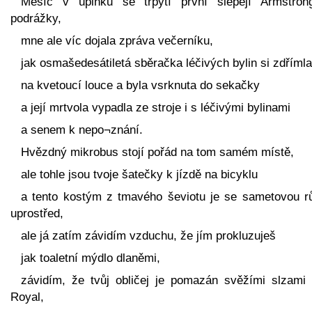
Měsíc v úplňku se třpytí první šlépějí Armstron
podrážky,
mne ale víc dojala zpráva večerníku,
jak osmašedesátiletá sběračka léčivých bylin si zdřímla
na kvetoucí louce a byla vsrknuta do sekačky
a její mrtvola vypadla ze stroje i s léčivými bylinami
a senem k nepo¬znání.
Hvězdný mikrobus stojí pořád na tom samém místě,
ale tohle jsou tvoje šatečky k jízdě na bicyklu
a tento kostým z tmavého ševiotu je se sametovou rů
uprostřed,
ale já zatím závidím vzduchu, že jím prokluzuješ
jak toaletní mýdlo dlaněmi,
závidím, že tvůj obličej je pomazán svěžími slzami 
Royal,