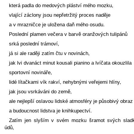
která padla do medových pláství mého mozku,
vlající záclony jsou nepřetržitý proces naděje
a v mrazničce je uložena daň mého osudu.
Poslední plamen večera v barvě oranžových tulipánů
srká poslední trámoví,
já si ale raději zatím čtu v novinách,
jak lvi dvanáct minut kousali pianino a lvíčata okouzlila
sportovní novináře,
lidé lítačkami vík rakví, nehybnými veřejemi hlíny,
jak jsou vsrkáváni do země,
ale nejlepší oslavou lidské atmosféry je působivý obraz
a budoucnost lidstva je knihkupectví.
Zatím jen slyším v svém mozku šramot svých slad
údů,