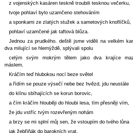
z vojenských kasáren teskně troubili tesknou večerku,
tvoje pohlaví bylo uzamčeno stehováním
a sponkami ze zlatých stužek a sametových knoflíčků,
pohlaví uzamčené jak taftová blůza.
Jednou za prudkého. deště jsme viděli na velkém ka
dva milující se hlemýždě, splývali spolu
celým svým mokrým tělem jako dva krajíce ma
máslem.
Kráčím teď hlubokou nocí beze světel
a řídím se pouze výsečí nebe bez hvězd, jdu neustále
do klínu sbíhajících se korun borovic,
a čím kráčím hlouběji do hloubi lesa, tím přesněji vím,
že jdu vstříc tvým rozevřeným nohám
a brzy se mi splní můj sen, že vstoupím do tvého lůna
jak žebřiňák do barokních vrat.