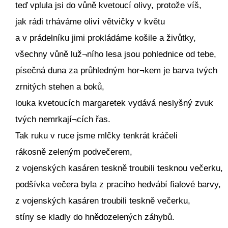
teď vplula jsi do vůně kvetoucí olivy, protože víš,
jak rádi trháváme oliví větvičky v květu
a v prádelníku jimi prokládáme košile a živůtky,
všechny vůně luž¬ního lesa jsou pohlednice od tebe,
písečná duna za průhledným hor¬kem je barva tvých
zrnitých stehen a boků,
louka kvetoucích margaretek vydává neslyšný zvuk
tvých nemrkají¬cích řas.
Tak ruku v ruce jsme mlčky tenkrát kráčeli
rákosně zeleným podvečerem,
z vojenských kasáren teskně troubili tesknou večerku,
podšívka večera byla z pracího hedvábí fialové barvy,
z vojenských kasáren troubili teskně večerku,
stíny se kladly do hnědozelených záhybů.