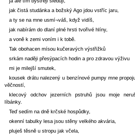
já ale tím bystřeji sleduji,
jak čistá studánka a božský Ago jdou vstříc jaru,
a ty se na mne usmí¬váš, když vidíš,
jak nabírám do dlaní plné hrsti tvořivé hlíny,
a voně k zemi voním i k tobě.
Tak obohacen mísou kučeravých výstřižků
srkám naději přesýpacích hodin a pro zdravou výživu
mi je milejší smutek,
kousek drátu nalezený u benzínové pumpy mne propoju
věčností,
klecový odchov jezerních pstruhů jsou moje neru
líbánky.
Teď sedím na dně krčské hospůdky,
okenní tabulky lesa jsou stěny velkého akvária,
pluješ těsně u stropu jak včela,