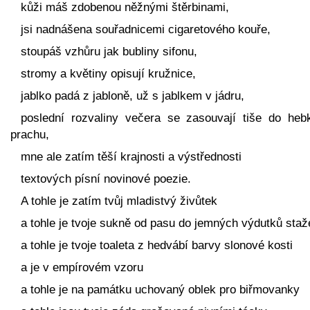
kůži máš zdobenou něžnými štěrbinami,
jsi nadnášena souřadnicemi cigaretového kouře,
stoupáš vzhůru jak bubliny sifonu,
stromy a květiny opisují kružnice,
jablko padá z jabloně, už s jablkem v jádru,
poslední rozvaliny večera se zasouvají tiše do heb
prachu,
mne ale zatím těší krajnosti a výstřednosti
textových písní novinové poezie.
A tohle je zatím tvůj mladistvý živůtek
a tohle je tvoje sukně od pasu do jemných výdutků sta
a tohle je tvoje toaleta z hedvábí barvy slonové kosti
a je v empírovém vzoru
a tohle je na památku uchovaný oblek pro biřmovanky