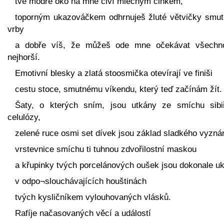
tvé modré oko na mne civí mléčným cinkem,
toporným ukazováčkem odhrnuješ žluté větvičky smut
vrby
a dobře víš, že můžeš ode mne očekávat všechn
nejhorší.
Emotivní blesky a zlatá stoosmička otevírají ve finiši
cestu stoce, smutnému víkendu, který teď začínám žít.
Šaty, o kterých sním, jsou utkány ze smíchu sibi
celulózy,
zelené ruce osmi set dívek jsou základ sladkého vyznán
vrstevnice smíchu ti tuhnou zdvořilostní maskou
a křupinky tvých porcelánových oušek jsou dokonale uk
v odpo¬slouchávajících houštinách
tvých kysličníkem vylouhovaných vlásků.
Rafíje načasovaných věcí a událostí