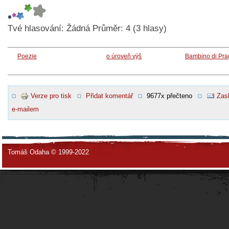
Tvé hlasování:
Žádná
Průměr:
4
(
3
hlasy)
Poezie
o úroveň výš
Bambino di Pra
Verze pro tisk
Přidat komentář
9677x přečteno
Zasl
e-mailem
Tomáš Odaha © 1999-2022