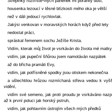
Střepinky roztříště¬ných panenek mi poranily duši,
housenka lezoucí v těsné blízkosti mého oka je větší
než v dáli jedoucí rychlovlak.
Jakýsi venkovan v moravských horách když před lety
nedostal práci,
spráskal řemenem sochu Ježíše Krista.
Vidím, kterak můj život je vsrkáván do života mé matky
vidím, jak pupeční šňůrou jsem namotáván nazpátek
až do břicha pramáti Evy,
vidím, jak potřísněné spodky jsou otiskem nekonečna
a ušlechtilou hrůzou rozmíchaná střeva vedou k vyš
vidění,
vidím své semeno, jak proti proudu je vsrkáváno nazp
až k první poluci jak horský pstruh,
vidím, jak pohlavním ústrojím všech mých předků