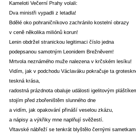
Kameloti Večerní Prahy volali:
Dva ministři vypadli z letadla!
Bdělé oko pohraničníkovo zachránilo kostelní obrazy
v ceně několika miliónů korun!
Lenin obdržel stranickou legitimaci číslo jedna
podepsanou samotným Leonidem Brežněvem!
Mrtvola neznámého muže nalezena v krčském lesíku!
Vidím, jak v podchodu Václaváku pokračuje ta groteskn
teskná krása,
radostná prázdnota obaluje události igelitovým pláštíke
stojím před zbořeništěm slunného dne
a vidím, jak opakování přináší veselou zkázu,
a nápisy a výkřiky mne naplňují svěžestí.
Vltavské nábřeží se tenkrát blyštělo černými sametkam