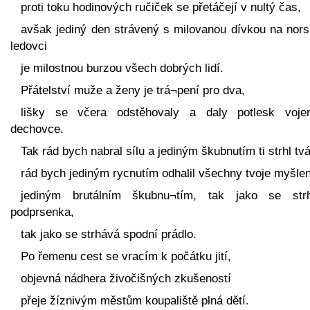
proti toku hodinových ručiček se přetáčejí v nultý čas,
avšak jediný den strávený s milovanou dívkou na nor
ledovci
je milostnou burzou všech dobrých lidí.
Přátelství muže a ženy je trá¬pení pro dva,
lišky se včera odstěhovaly a daly potlesk voje
dechovce.
Tak rád bych nabral sílu a jediným škubnutím ti strhl tvá
rád bych jediným rycnutím odhalil všechny tvoje myšle
jediným brutálním škubnu¬tím, tak jako se str
podprsenka,
tak jako se strhává spodní prádlo.
Po řemenu cest se vracím k počátku jití,
objevná nádhera živočišných zkušeností
přeje žíznivým městům koupaliště plná dětí.