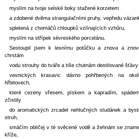
myslím na tvoje selské boky stažené korzetem
a zdobené dvěma strangulačními pruhy, vepředu vázan
spletená z chomáčů chloupků vzlínajících vzhůru,
myslím na střípek sèvreského porcelánu.
Sestoupil jsem k lesnímu potůčku a znova a znov
chrstám
vodu strouhy do tváře a tiše chutnám destilované šťávy
vesnických krasavic dávno pohřbených na okol
hřbitovech,
které cezeny vřesem, pískem a kapradím, spáde
zčistily
do aromatických zrcadel nehlučných studánek a byst
struh,
smáčím obličej v té svěcené vodě a žehnám se znam
kříže,