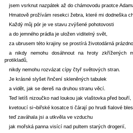
jsem vsrknut nazpátek až do chámovodu praotce Adam
Hmatově prožívám resekci žebra, které mi dodneška ch
Každý můj pór je ve stavu zvýšené pohotovosti
a do jemného prádla je uložen viditelný svět,
za ubrusem této krajiny se prostírá životodárná prázdno
a nikdy nemohu dosáhnout na hroty zkřížených 
protikladů,
nikdy nemohu rozvázat cípy čtyř světových stran.
Je krásné slyšet řinčení skleněných tabulek
a vidět, jak se dereš na druhou stranu věcí.
Teď letíš nizoučko nad loukou jak vlaštovka před bouří,
kvetoucí si¬biřské kosatce ti čárají po hrudi fialové ble
teď zaváhala jsi a utkvěla ve vzduchu
jak mořská panna visící nad pultem starých drogerií,