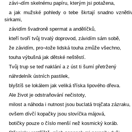
závi¬dím skelnému papíru, kterým jsi potažena,
a jak mužské pohledy o tebe škrtají snadno vznětli
sirkami,
závidím švadroně spermat a andělíčků,
kteří tvoří tvůj trvalý doprovod, závidím sám sobě,
že závidím, pro¬tože lidská touha zmůže všechno,
touha výbušná jak dětské neštěstí.
Tvůj trup se teď naklání a z úst ti šumí přetržený
náhrdelník ústních pastilek,
blyštíš se lokálem jak veliká tříska lipového dřeva.
Ale život je odstraňování nečistoty,
milost a náhoda i nutnost jsou buclatá trojčata zázraku,
ovšem dívčí kopačky jsou slovíčka májová,
botičky pouze o číslo menší než kosmický koráb.