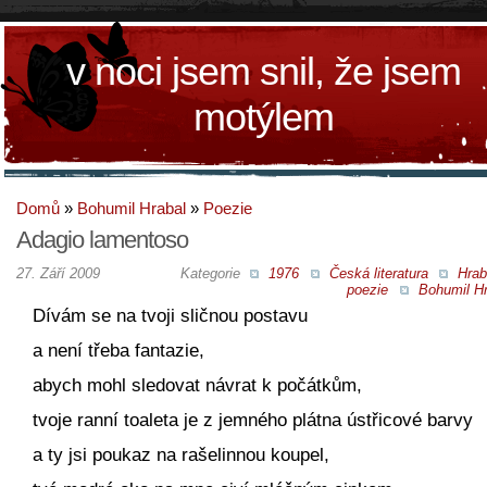
v noci jsem snil, že jsem
motýlem
Domů
»
Bohumil Hrabal
»
Poezie
Adagio lamentoso
27. Září 2009
Kategorie
1976
Česká literatura
Hrab
poezie
Bohumil Hr
Dívám se na tvoji sličnou postavu
a není třeba fantazie,
abych mohl sledovat návrat k počátkům,
tvoje ranní toaleta je z jemného plátna ústřicové barvy
a ty jsi poukaz na rašelinnou koupel,