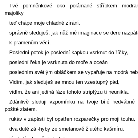
Tvé pomněnkové oko polámané střípkem modra
majoliky
teď chápe moje chladné zírání,
správně sleduješ, jak nůž mé imaginace se dere nazpá
k pramenům věcí.
Poslední potok je poslední kapkou vsrknut do říčky,
poslední řeka je vsrknuta do moře a oceán
posledním světlým obláčkem se vypařuje na modrá neb
Vidím, jak sleduješ se mnou ten vzestupný pád,
vidím, že ani jediná fáze tohoto striptýzu ti neunikla.
Zdánlivě sleduji vzpomínku na tvoje bílé hedvábné 
pošité zlatem,
rukáv v zápěstí byl opatřen rozparečky pro moji touhu,
dva duté zá¬hyby ze smetanově žlutého kašmíru,