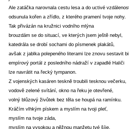
Ale zatáčka narovnala cestu lesa a do uctivé vzdálenost
odsunula kořen a zřídlo, z kterého pramení tvoje nohy.
Tak přivázán na kružnici vodního mlýna
brouzdám se do situací, ve kterých jsem ještě nebyl,
katedrála se drobí sochami do písmenek plakátů,
avšak z jablka polepeného literami lze znovu sestavit bib
empírový portál z posledního nádraží v zapadlé Haliči
lze navrátit na řecký tympanon.
Z vojenských kasáren teskně troubili tesknou večerku,
vodově zelené svítání, okno na řeku je otevřené,
volný blůzový živůtek bez těla se houpá na ramínku.
Kráčím vlhkým pískem a myslím na tvoji pleť,
myslím na tvoje záda,
myslím na vysokou a něžnou manžetu tvé šíje,