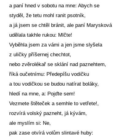
a paní hned v sobotu na mne: Abych se
styděl, že tetu mohl ranit psotník,
a já jsem se chtěl bránit, ale paní Marysková
udělala takhle rukou: Mlčte!
Vyběhla jsem za vámi a jen jsme slyšela
z uličky příšernej chechtot,
nebo zvěrolékař se sklání nad paznehtem,
říká oučetnímu: Předepíšu vodičku
a tou vodičkou se budou natírat boláky,
hledí na mne, a: Pojďte sem!
Vezmete štěteček a semhle to vetřete!,
rozvírá volský pazneht, já kývám,
ale myslím si: Ne,
pak zase otvírá volům slintavé huby: