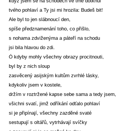
když jsem se na schodech ve tmě dotknul
tvého pohlaví a Ty jsi mi hrozila: Budeš bit!
Ale byl to jen slábnoucí den,
spíše předznamenání toho, co přišlo,
s nohama zdviženýma a páteří na schodu
jsi bila hlavou do zdi.
Ó kdyby mohly všechny obrazy procitnouti,
byl by z nich sloup
zasvěcený asijským kultům zvrhlé lásky,
kdykoliv jsem v kostele,
držím v roztržené kapse sebe sama a tedy jsem,
všichni svatí, jimž odříkání odťalo pohlaví
si je připínají, všechny zazděné svaté
sestupují s oltářů, vytrhávají svíčky