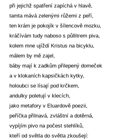
při jejichž spatření zapíchá v hlavě,
tamta mává zelenými růžemi z peří,
ten krám je pokojík v šílencově mozku,
kráčívám tudy naboso s půllitrem piva,
kolem mne ujíždí Kristus na bicyklu,
málem by mě zajel,
báby mají k zadkům přilepený domeček
a v klokaních kapsičkách kytky,
holoubci se lísají pod krčkem,
andulky poletují v klecích,
jako metafory v Eluardově poezii,
peříčka přilnavá, zvláštní a dotěrná,
vypíjím pivo na počest stehlíků,
kteří od světla do světla zkoušejí: