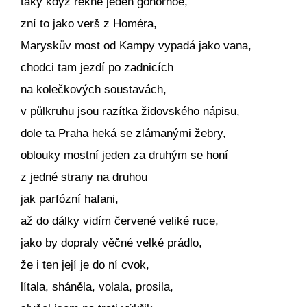
taky když řekne jeden gonorhoé,
zní to jako verš z Homéra,
Maryskův most od Kampy vypadá jako vana,
chodci tam jezdí po zadnicích
na kolečkových soustavách,
v půlkruhu jsou razítka židovského nápisu,
dole ta Praha heká se zlámanými žebry,
oblouky mostní jeden za druhým se honí
z jedné strany na druhou
jak parfózní hafani,
až do dálky vidím červené veliké ruce,
jako by dopraly věčné velké prádlo,
že i ten její je do ní cvok,
lítala, sháněla, volala, prosila,