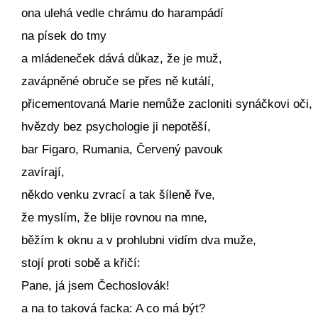
ona ulehá vedle chrámu do harampádí
na písek do tmy
a mládeneček dává důkaz, že je muž,
zavápněné obruče se přes ně kutálí,
přicementovaná Marie nemůže zacloniti synáčkovi oči,
hvězdy bez psychologie ji nepotěší,
bar Figaro, Rumania, Červený pavouk
zavírají,
někdo venku zvrací a tak šíleně řve,
že myslím, že blije rovnou na mne,
běžím k oknu a v prohlubni vidím dva muže,
stojí proti sobě a křičí:
Pane, já jsem Čechoslovák!
a na to taková facka: A co má být?