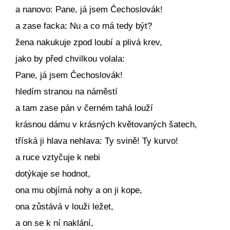
a nanovo: Pane, já jsem Čechoslovák!
a zase facka: Nu a co má tedy být?
žena nakukuje zpod loubí a plivá krev,
jako by před chvilkou volala:
Pane, já jsem Čechoslovák!
hledím stranou na náměstí
a tam zase pán v černém tahá louží
krásnou dámu v krásných květovaných šatech,
tříská ji hlava nehlava: Ty svině! Ty kurvo!
a ruce vztyčuje k nebi
dotýkaje se hodnot,
ona mu objímá nohy a on ji kope,
ona zůstává v louži ležet,
a on se k ní naklání,