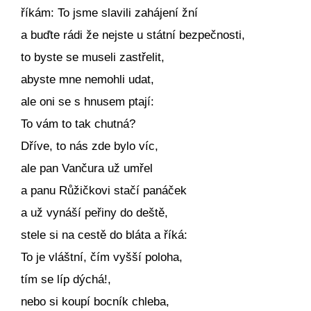
říkám: To jsme slavili zahájení žní
a buďte rádi že nejste u státní bezpečnosti,
to byste se museli zastřelit,
abyste mne nemohli udat,
ale oni se s hnusem ptají:
To vám to tak chutná?
Dříve, to nás zde bylo víc,
ale pan Vančura už umřel
a panu Růžičkovi stačí panáček
a už vynáší peřiny do deště,
stele si na cestě do bláta a říká:
To je vláštní, čím vyšší poloha,
tím se líp dýchá!,
nebo si koupí bocník chleba,