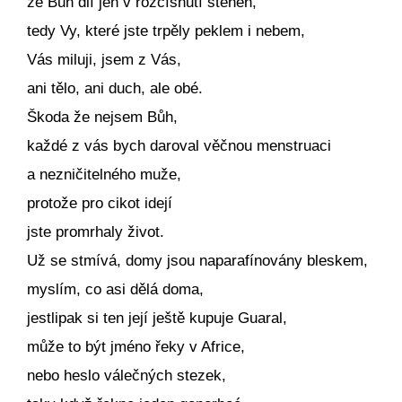
že Bůh dlí jen v rozčísnutí stehen,
tedy Vy, které jste trpěly peklem i nebem,
Vás miluji, jsem z Vás,
ani tělo, ani duch, ale obé.
Škoda že nejsem Bůh,
každé z vás bych daroval věčnou menstruaci
a nezničitelného muže,
protože pro cikot idejí
jste promrhaly život.
Už se stmívá, domy jsou naparafínovány bleskem,
myslím, co asi dělá doma,
jestlipak si ten její ještě kupuje Guaral,
může to být jméno řeky v Africe,
nebo heslo válečných stezek,