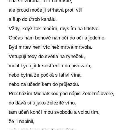
ona se zdráhá, točí na místě,
ale proud moče ji strhává proti vůli
a šup do útrob kanálu.
Vždy, když tak močím, myslím na lidstvo.
Občas nám bohové namočí do očí a jedeme.
Býti mrtev není víc než mrtvá mrtvola.
Vstupuji tedy do světla na ryneček,
mohl bych jít k sestřenici do pivovaru,
nebo bytná že počká s lahví vína,
nebo za učedníkem do průjezdu.
Procházím Michalskou pod nápis Železné dveře,
do dává sílu jako železité víno,
tam učeň končí mou svobodu a volbu tím,
že ji naplnil,