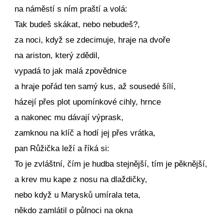
na náměstí s ním praští a volá:
Tak budeš skákat, nebo nebudeš?,
za noci, když se zdecimuje, hraje na dvoře
na ariston, který zdědil,
vypadá to jak malá zpovědnice
a hraje pořád ten samý kus, až sousedé šílí,
házejí přes plot upomínkové cihly, hrnce
a nakonec mu dávají výprask,
zamknou na klíč a hodí jej přes vrátka,
pan Růžička leží a říká si:
To je zvláštní, čím je hudba stejnější, tím je pěknější,
a krev mu kape z nosu na dlaždičky,
nebo když u Marysků umírala teta,
někdo zamlátil o půlnoci na okna