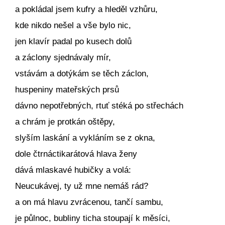
a pokládal jsem kufry a hleděl vzhůru,
kde nikdo nešel a vše bylo nic,
jen klavír padal po kusech dolů
a záclony sjednávaly mír,
vstávám a dotýkám se těch záclon,
huspeniny mateřských prsů
dávno nepotřebných, rtuť stéká po střechách
a chrám je protkán oštěpy,
slyším laskání a vykláním se z okna,
dole čtrnáctikarátová hlava ženy
dává mlaskavé hubičky a volá:
Neucukávej, ty už mne nemáš rád?
a on má hlavu zvrácenou, tančí sambu,
je půlnoc, bubliny ticha stoupají k měsíci,