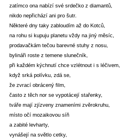
zatímco ona nabízí své srdečko z diamantů,
nikdo nepřichází ani pro šutr.
Některé dny taky zabloudím až do Kotců,
na rohu si kupuju planetu vždy na jiný měsíc,
prodavačkám tečou barevné stuhy z nosu,
bylináři roste z temene slunečník,
při každém kýchnutí chce vzlétnout i s léčivem,
když srká polívku, zdá se,
že zvrací obrácený film,
často z těch nor se vypotácejí stařenky,
tváře mají zjízveny znameními zvěrokruhu,
místo očí mozaikovou síň
a zabité levharty,
vynášejí na světlo cetky,