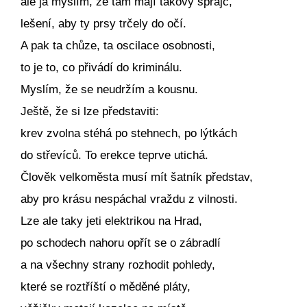
ale já myslím, že tam mají takový šprajc,
lešení, aby ty prsy trčely do očí.
A pak ta chůze, ta oscilace osobnosti,
to je to, co přivádí do kriminálu.
Myslím, že se neudržím a kousnu.
Ještě, že si lze představiti:
krev zvolna stéhá po stehnech, po lýtkách
do střevíců. To erekce teprve utichá.
Člověk velkoměsta musí mít šatník představ,
aby pro krásu nespáchal vraždu z vilnosti.
Lze ale taky jeti elektrikou na Hrad,
po schodech nahoru opřít se o zábradlí
a na všechny strany rozhodit pohledy,
které se roztříští o měděné pláty,