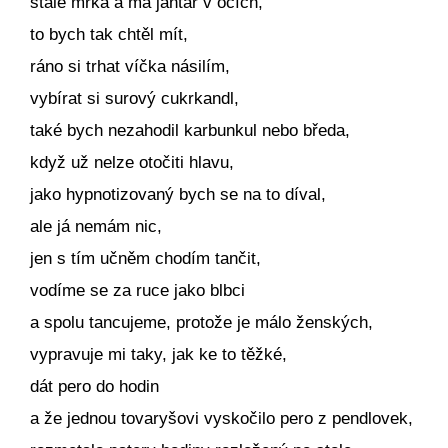
stále mrká a má jantar v očích,
to bych tak chtěl mít,
ráno si trhat víčka násilím,
vybírat si surový cukrkandl,
také bych nezahodil karbunkul nebo bředa,
když už nelze otočiti hlavu,
jako hypnotizovaný bych se na to díval,
ale já nemám nic,
jen s tím učněm chodím tančit,
vodíme se za ruce jako blbci
a spolu tancujeme, protože je málo ženských,
vypravuje mi taky, jak ke to těžké,
dát pero do hodin
a že jednou tovaryšovi vyskočilo pero z pendlovek,