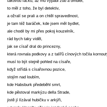
takovou facku, až mu vypadl zub a omdlel,
to měl z toho, že byl detektiv,
a ožralí se prali a on chtěl spravedlnost,
je tam též baráček, kde jsem měl bydlet,
ale chodil by mi přes pokoj kouzelník,
rád bych taky viděl,
jak se císař dral do princezny,
která rovnala podkovy a z talířů cínových točila kornout
musí to být stejně pohled na císaře,
když střídá s císařovnou pozice,
stojím nad loubím,
kde Habsburk předeběhl smrt,
kde pěstoval markýzu della Strade,
jistě jí lízával hubičku v arkýři,