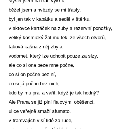
slyšel jsem na trati výkřik,
běžel jsem a hvězdy se mi třásly,
byl jen tak v kabátku a seděl v štěrku,
v aktovce kartáček na zuby a rezervní ponožky,
veliký kosmický žal mu tekl ze všech otvorů,
taková kašna z něj zbyla,
vodomet, který lze uchopit pouze za slzy,
ale co si ona beze mne počne,
co si on počne bez ní,
co si já počnu bez nich,
kdo by mu pral a vařil, když je tak hodný?
Ale Praha se již plní fialovými oběšenci,
ulice veřejně smaží sfumato,
v tramvajích visí lidé za ruce,