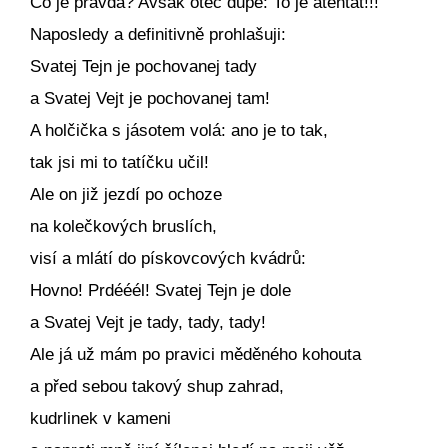
Co je pravda? Avšak otec dupe: To je atentát!!!
Naposledy a definitivně prohlašuji:
Svatej Tejn je pochovanej tady
a Svatej Vejt je pochovanej tam!
A holčička s jásotem volá: ano je to tak,
tak jsi mi to tatíčku učil!
Ale on již jezdí po ochoze
na kolečkových bruslích,
visí a mlátí do pískovcových kvádrů:
Hovno! Prdééél! Svatej Tejn je dole
a Svatej Vejt je tady, tady, tady!
Ale já už mám po pravici měděného kohouta
a před sebou takový shup zahrad,
kudrlinek v kameni