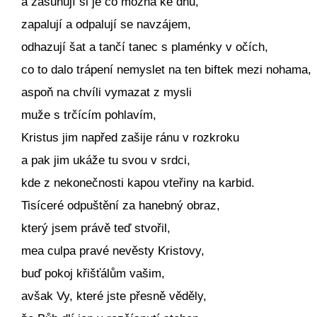
a zasunují si je co možná ke dnu,
zapalují a odpalují se navzájem,
odhazují šat a tančí tanec s plaménky v očích,
co to dalo trápení nemyslet na ten biftek mezi nohama,
aspoň na chvíli vymazat z mysli
muže s trčícím pohlavím,
Kristus jim napřed zašije ránu v rozkroku
a pak jim ukáže tu svou v srdci,
kde z nekonečnosti kapou vteřiny na karbid.
Tisíceré odpuštění za hanebný obraz,
který jsem právě teď stvořil,
mea culpa pravé nevěsty Kristovy,
buď pokoj křišťálům vašim,
avšak Vy, které jste přesně věděly,