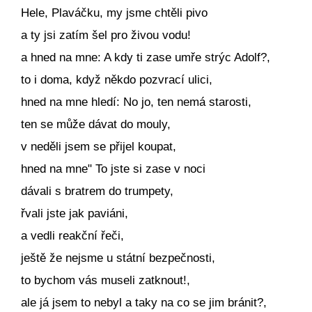
Hele, Plaváčku, my jsme chtěli pivo
a ty jsi zatím šel pro živou vodu!
a hned na mne: A kdy ti zase umře strýc Adolf?,
to i doma, když někdo pozvrací ulici,
hned na mne hledí: No jo, ten nemá starosti,
ten se může dávat do mouly,
v neděli jsem se přijel koupat,
hned na mne" To jste si zase v noci
dávali s bratrem do trumpety,
řvali jste jak paviáni,
a vedli reakční řeči,
ještě že nejsme u státní bezpečnosti,
to bychom vás museli zatknout!,
ale já jsem to nebyl a taky na co se jim bránit?,