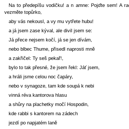
Na to předepíšu vodičku! a n amne: Pojďte sem! A rač
vezměte topůrko,
aby vás nekousl, a vy mu vytřete hubu!
a já jsem zase kýval, ale divil jsem se:
Já přece nejsem kočí, já se jen dívám,
nebo blbec Thume, přisedl naprosti mně
a zakřičel: Ty seš pekař!,
bylo to tak přesné, že jsem řekl: Jáť jsem,
a hráli jsme celou noc čapáry,
nebo v synagoze, tam kde soupá k nebi
vinná réva kantorova hlasu
a shůry na plachetky močí Hospodin,
kde rabbi s kantorem na zádech
jezdí po napjatém laně