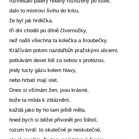
rozmetalo patery hodiny rozložený po stole,
dalo to mistrovi švihu do krku,
že byl jak hrdlička,
tři dni chodili po dílně čtvernožky,
než našli všechna ta kolečka a šroubečky.
Kráčívám potom nazdařbůh pražskými ulicemi,
potkávám deset lidí za sebou s protézou,
jindy tucty gázu kolem hlavy,
nebo hrbatí mají slet.
Dnes si všímám žen, jsou krásné,
bože ta móda k zbláznění,
každá jako by ho tam ještě měla,
hned bych si běžel přivonět pro štěstí,
rozum tvrdí: to skutečné je neskutečné,