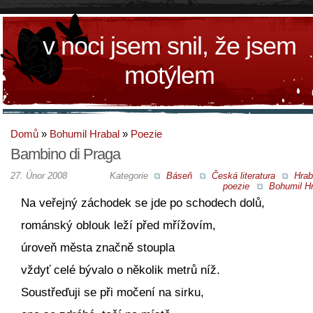
v noci jsem snil, že jsem
motýlem
Domů
»
Bohumil Hrabal
»
Poezie
Bambino di Praga
27. Únor 2008
Kategorie
Báseň
Česká literatura
Hrab
poezie
Bohumil Hr
Na veřejný záchodek se jde po schodech dolů,
románský oblouk leží před mřížovím,
úroveň města značně stoupla
vždyť celé bývalo o několik metrů níž.
Soustřeďuji se při močení na sirku,