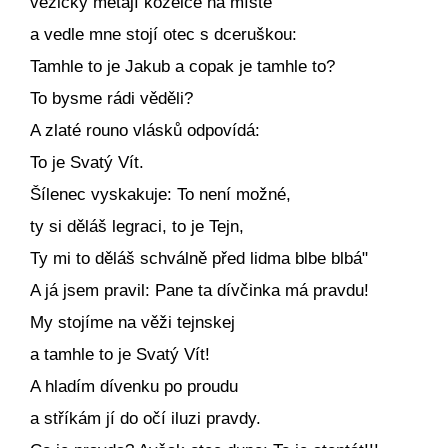
věžičky metají kozelce na místě
a vedle mne stojí otec s dceruškou:
Tamhle to je Jakub a copak je tamhle to?
To bysme rádi věděli?
A zlaté rouno vlásků odpovídá:
To je Svatý Vít.
Šílenec vyskakuje: To není možné,
ty si děláš legraci, to je Tejn,
Ty mi to děláš schválně před lidma blbe blbá"
A já jsem pravil: Pane ta dívčinka má pravdu!
My stojíme na věži tejnskej
a tamhle to je Svatý Vít!
A hladím dívenku po proudu
a stříkám jí do očí iluzi pravdy.