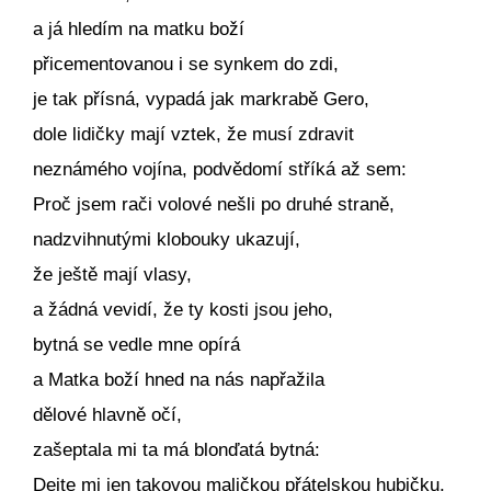
a já hledím na matku boží
přicementovanou i se synkem do zdi,
je tak přísná, vypadá jak markrabě Gero,
dole lidičky mají vztek, že musí zdravit
neznámého vojína, podvědomí stříká až sem:
Proč jsem rači volové nešli po druhé straně,
nadzvihnutými klobouky ukazují,
že ještě mají vlasy,
a žádná vevidí, že ty kosti jsou jeho,
bytná se vedle mne opírá
a Matka boží hned na nás napřažila
dělové hlavně očí,
zašeptala mi ta má blonďatá bytná:
Dejte mi jen takovou maličkou přátelskou hubičku,