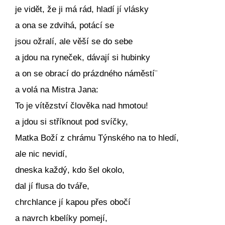
je vidět, že ji má rád, hladí jí vlásky
a ona se zdvihá, potácí se
jsou ožralí, ale věší se do sebe
a jdou na ryneček, dávají si hubinky
a on se obrací do prázdného náměstí¨
a volá na Mistra Jana:
To je vítězství člověka nad hmotou!
a jdou si stříknout pod svíčky,
Matka Boží z chrámu Týnského na to hledí,
ale nic nevidí,
dneska každý, kdo šel okolo,
dal jí flusa do tváře,
chrchlance jí kapou přes obočí
a navrch kbelíky pomejí,