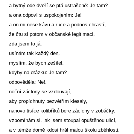
a bytný ode dveří se ptá ustrašeně: Je tam?
a ona odpoví s uspokojením: Je!
a on mi nese kávu a ruce a podnos chrastí,
že čtu si potom v občanské legitimaci,
zda jsem to já,
usínám tak každý den,
myslím, že bych zešílel,
kdyby na otázku: Je tam?
odpověděla: Ne!,
noční záclony se vzdouvají,
aby propíchnuty bezvětřím klesaly,
nanovo tisíce kolibříků bere záclony v zobáčky,
vzpomínám si, jak jsem stoupal opuštěnou ulicí,
a v témže domě kdosi hrál malou školu zběhlosti,