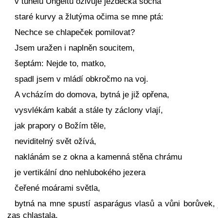
v tunelu Ungeltu oživuje jezdecká socha
staré kurvy a žlutýma očima se mne ptá:
Nechce se chlapeček pomilovat?
Jsem uražen i naplněn soucitem,
šeptám: Nejde to, matko,
spadl jsem v mládí obkročmo na voj.
A vcházím do domova, bytná je již opřena,
vysvlékám kabát a stále ty záclony vlají,
jak prapory o Božím těle,
neviditelný svět ožívá,
naklánám se z okna a kamenná stěna chrámu
je vertikální dno nehlubokého jezera
čeřené moárami světla,
bytná na mne spustí asparágus vlasů a vůni borůvek, j
zas chlastala,