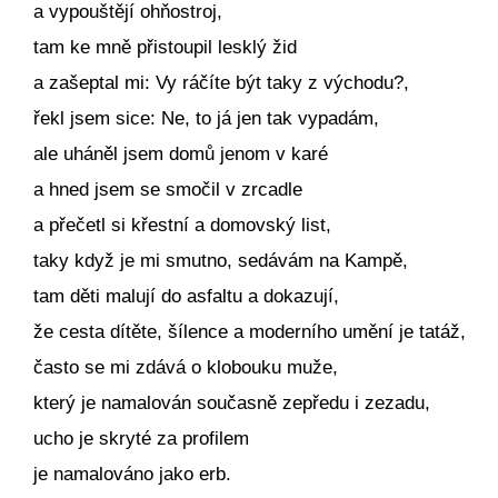
a vypouštějí ohňostroj,
tam ke mně přistoupil lesklý žid
a zašeptal mi: Vy ráčíte být taky z východu?,
řekl jsem sice: Ne, to já jen tak vypadám,
ale uháněl jsem domů jenom v karé
a hned jsem se smočil v zrcadle
a přečetl si křestní a domovský list,
taky když je mi smutno, sedávám na Kampě,
tam děti malují do asfaltu a dokazují,
že cesta dítěte, šílence a moderního umění je tatáž,
často se mi zdává o klobouku muže,
který je namalován současně zepředu i zezadu,
ucho je skryté za profilem
je namalováno jako erb.