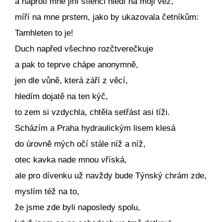
a naproti mně jiní šílenci hledí na moji věž,
míří na mne prstem, jako by ukazovala četníkům:
Tamhleten to je!
Duch napřed všechno rozčtverečkuje
a pak to teprve chápe anonymně,
jen dle vůně, která září z věcí,
hledím dojatě na ten kýč,
to zem si vzdychla, chtěla setřást asi tíži.
Scházím a Praha hydraulickým lisem klesá
do úrovně mých očí stále níž a níž,
otec kavka nade mnou vříská,
ale pro dívenku už navždy bude Týnský chrám zde,
myslím též na to,
že jsme zde byli naposledy spolu,