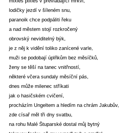
mixles pixles v převládájící mrkvi,
lodičky jezdí v šíleném snu,
paranoik chce podpáliti řeku
a nad městem stojí rozkročený
obrovský neviditelný býk,
je z něj k vidění toliko zanícené varle,
muži se podobají úplňkům bez měsíčků,
ženy se těší na tanec vnitřností,
některé včera sundaly měsíční pás,
dnes může milenec stříkati
jak o hasičském cvičení,
procházím Ungeltem a hledím na chrám Jakubův,
zde císař měl tři dny svatbu,
na rohu Malé Štuparské dostal můj bytný