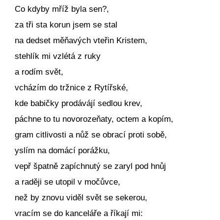
Co kdyby mříž byla sen?,
za tři sta korun jsem se stal
na dedset měňavých vteřin Kristem,
stehlík mi vzlétá z ruky
a rodím svět,
vcházím do tržnice z Rytířské,
kde babičky prodávájí sedlou krev,
páchne to tu novorozeňaty, octem a kopím,
gram citlivosti a nůž se obrací proti sobě,
yslím na domácí porážku,
vepř špatně zapíchnutý se zaryl pod hnůj
a raději se utopil v močůvce,
než by znovu viděl svět se sekerou,
vracím se do kanceláře a říkají mi: