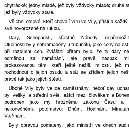
chytrácké; jedny mladé, jež byly vždycky mladé; druhé s
jež byly vždycky staré.
Všichni otcové, kteří chovají víru ve Víly, přišli a každý
své novorozeně na rukou.
Dary, Schopnosti, šťastné Náhody, nepřemožit
Okolnosti byly nahromaděny u tribunálu, jako ceny na es
při rozdílení cen. Zvláštní přitom bylo, že ty dary ne
odměnou za namáhání, ale právě naopak mil
prokazovanou těm, kteří ještě nežili, milostí, jež m
rozhodnout o jejich osudu a stát se zřídlem jejich nešt
právě tak jako jejich štěstí.
Ubohé Víly byly velice zaměstnány, neboť dav ucha
byl veliký, a střední svět, ležící mezi člověkem a Bohe
podroben jako my hroznému zákonu Času a j
nekonečnému potomstvu: Dnům, Hodinám, Minut
Vteřinám.
Byly opravdu pomateny, jako ministři ve dnech audi