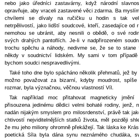
nebo jako úředníci zastavárny, když národní slavnos
opravňuje, aby vraceli zastavené věci zdarma. Ba myslím
chvílemi se dívaly na ručičku u hodin s tak vel
netrpělivostí, jako lidští soudcové, kteří, zasedajíce od 
nemohou se ubránit, aby nesnili o obědě, o své rodi
svých drahých pantoflích. Je-li v nadpřirozeném soudni
trochu spěchu a náhody, nedivme se, že se to stane 
někdy v soudnictví lidském. My sami v tom případě 
bychom soudci nespravedlivými.
Také toho dne bylo spácháno několik přehmatů, jež by 
možno považovat za bizarní, kdyby moudrost, spíše
rozmar, byla význačnou, věčnou vlastností Víl.
Tak například moc přitahovat magneticky jmění 
přisouzena jedinému dědici velmi bohaté rodiny, jenž, n
nadán nijakým smyslem pro milosrdenství, právě tak jak
chtivostí nejviditelnějších statků života, měl později shl
že mu jeho miliony ohromně překážejí. Tak láska ke Krás
poetická Síla byla dána synu neznámého chudáka, s