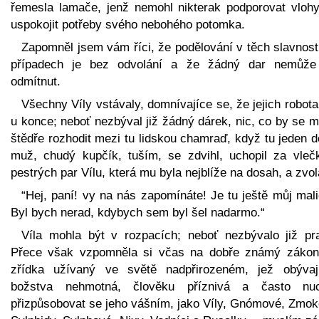
řemesla lamače, jenž nemohl nikterak podporovat vlohy
uspokojit potřeby svého nebohého potomka.
Zapomněl jsem vám říci, že podělování v těch slavnost
případech je bez odvolání a že žádný dar nemůže
odmítnut.
Všechny Víly vstávaly, domnívajíce se, že jejich robota
u konce; neboť nezbýval již žádný dárek, nic, co by se 
štědře rozhodit mezi tu lidskou chamraď, když tu jeden 
muž, chudý kupčík, tuším, se zdvihl, uchopil za vleč
pestrých par Vílu, která mu byla nejblíže na dosah, a zvol
“Hej, paní! vy na nás zapomínáte! Je tu ještě můj mal
Byl bych nerad, kdybych sem byl šel nadarmo.“
Víla mohla být v rozpacích; neboť nezbývalo již pra
Přece však vzpomněla si včas na dobře známý zákon
zřídka užívaný ve světě nadpřirozeném, jež obývaj
božstva nehmotná, člověku příznivá a často nu
přizpůsobovat se jeho vášním, jako Víly, Gnómové, Zmok