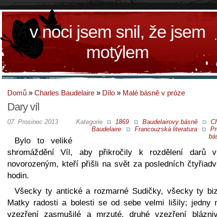
v noci jsem snil, že jsem
motýlem
Domů
»
Charles Baudelaire
»
Dílo
»
Malé básně v próze
Dary víl
07. Prosinec 2013
Kategorie
1869
Baudelairovy básně
Ch
Baudelaire
Francouzská literatura
Pr
bá
Bylo to veliké
shromáždění Víl, aby přikročily k rozdělení darů 
novorozeným, kteří přišli na svět za posledních čtyřiad
hodin.
Všecky ty antické a rozmarné Sudičky, všecky ty biz
Matky radosti a bolesti se od sebe velmi lišily; jedny 
vzezření zasmušilé a mrzuté, druhé vzezření blázni