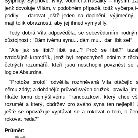
Sylphidy, Sylphové, Nixy, Vodníci a Rusalky -- myslím z
jenž dovoluje Vílám, v podobném případě, totiž vyčerpají-
podíly -- darovat ještě jeden na doplnění, výjimečný, a
mají tolik obraznosti, aby jej ihned vymyslily.
Tedy dobrá Víla odpověděla, se sebevědomím hodným 
důstojnosti: “Dám tvému synu... dám mu... dar líbit se!“
“Ale jak se líbit? líbit se...? Proč se líbit?“ táza
tvrdošíjně kramářík, jenž byl nepochybně jedním z těch
četných rozumářů, kteří jsou neschopni povznést se 
logice Absurdna.
“Protože proto!“ odvětila rozhněvaná Víla otáčejíc 
němu zády; a dohánějíc průvod svých družek, pravila jim
říkáte tomu domýšlivému Francouzkovi, který chce v
rozumět a který, obdržev pro svého syna ten nejlepší ú
ještě se opovažuje vyptávat se a rokovat o tom, o če
rokovat nedá?“
Průměr: