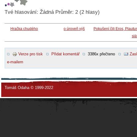
Tvé hlasování:
Žádná
Průměr:
2
(
2
hlasy)
Hračka chudého
o úroveň výš
Pokušení čili Eros, Plautu
sl
Verze pro tisk
Přidat komentář
3386x přečteno
Zasl
e-mailem
Tomáš Odaha © 1999-2022