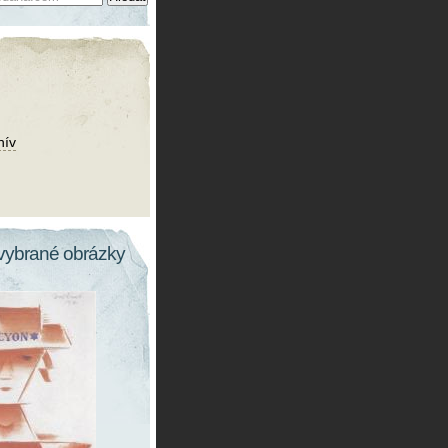
hív
vybrané obrázky