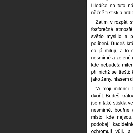
Hledíce na tuto náv
něžně ti stiskla hrdl
Zatím, v rozpětí 
fosforečná atmosfé
světlo myslilo a 
políbení. Budeš kr
co já miluji, a to
nesmírné a zelené 
kde nebudeš; milen
při nichž se třeští;
jako ženy, hlasem 
“A moji milenci 
dvořit. Budeš král
jsem také stiskla ve
nesmírné, bouřné 
místo, kde nejsou,
podobají kadideln
ochromují vůli, a