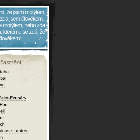
nil, že jsem motýlem,
 zda jsem člověkem,
 je motýlem, nebo zda
, kterému se zdá, že
 člověkem“
účastnění
daha
bal
íma
Saint-Exupéry
 Poe
ell
et
ch
ulouse-Lautrec
in