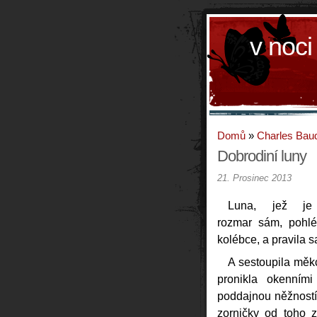
v noci
Domů
»
Charles Baud
Dobrodiní luny
21. Prosinec 2013
Luna, jež je
rozmar sám, pohlé
kolébce, a pravila sa
A sestoupila měk
pronikla okenním
poddajnou něžností 
zorničky od toho z