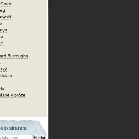
n Gogh
erg
owski
e
Goya
se
ac
ard Burroughs
k
rský
delaire
zla
ásně v próze
této stránce