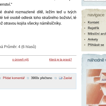
enství.“
né drahé rozmazlené dítě, ležím teď u tvých
navigace
lé tvé osobě odlesk toho strašného božství, té
Kontakt
ež otravou kojila všecky náměsíčníky.
Rejstřík
Měsíční arc
Ankety
Přihlásit se
ná
Průměr:
4
(
6
hlasů)
náhodně 
o úroveň výš
Která je ta pravá?
Přidat komentář
3900x přečteno
Zaslat