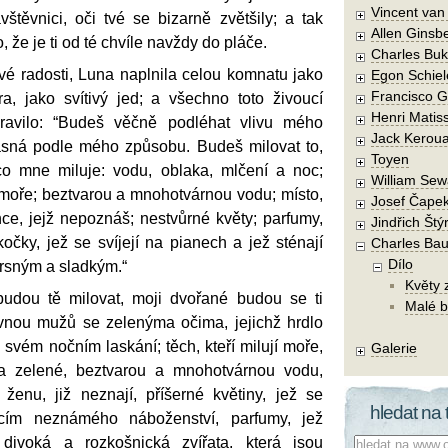
Vincent va
štěvnici, oči tvé se bizarně zvětšily; a tak
Allen Ginsb
o, že je ti od té chvíle navždy do pláče.
Charles Buk
své radosti, Luna naplnila celou komnatu jako
Egon Schiel
Francisco 
ra, jako svítivý jed; a všechno toto živoucí
Henri Matis
pravilo: “Budeš věčně podléhat vlivu mého
Jack Kerou
ásná podle mého způsobu. Budeš milovat to,
Toyen
 co mne miluje: vodu, oblaka, mlčení a noc;
William Sew
moře; beztvarou a mnohotvárnou vodu; místo,
Josef Čape
ce, jejž nepoznáš; nestvůrné květy; parfumy,
Jindřich Štý
 kočky, jež se svíjejí na pianech a jež sténají
Charles Bau
Dílo
drsným a sladkým.“
Květy 
budou tě milovat, moji dvořané budou se ti
Malé b
ovnou mužů se zelenýma očima, jejichž hrdlo
 svém nočním laskání; těch, kteří milují moře,
Galerie
a zelené, beztvarou a mnohotvárnou vodu,
 ženu, již neznají, příšerné květiny, jež se
hledat na 
icím neznámého náboženství, parfumy, jež
 divoká a rozkošnická zvířata, která jsou
Co hledat: