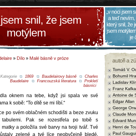
„v noci jsem s
 jsem snil, že jsem
a teď nevím,
který snil, že
motýlem
jsem motýlem
je
elaire
»
Dílo
»
Malé básně v próze
autoři a z
Tomáš V. O
Bohumil Hra
Kategorie
1869
Baudelairovy básně
Charles
Baudelaire
Francouzská literatura
Prokletí
Ladislav Kl
básníci
Franz Kafka
Antoine de 
dla oknem na tebe, když jsi spala ve své
Edgar Allan
ma k sobě: “To dítě se mi líbí.“
George Orw
ce po svém oblačném schodišti a beze zvuku
Claude Mon
i tabulemi. Pak se rozestřela po tobě s
Edvard Mun
matky a položila své barvy na tvoji tvář. Tvé
Henri de To
Paul Gaugu
ůstaly zelené a tvé líce neobyčejně bledé.