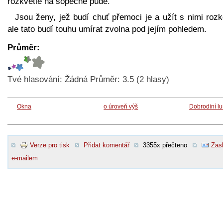
rozkvetlé na sopečné půdě.
Jsou ženy, jež budí chuť přemoci je a užít s nimi roz
ale tato budí touhu umírat zvolna pod jejím pohledem.
Průměr:
Tvé hlasování:
Žádná
Průměr:
3.5
(
2
hlasy)
Okna
o úroveň výš
Dobrodiní l
Verze pro tisk
Přidat komentář
3355x přečteno
Zasl
e-mailem