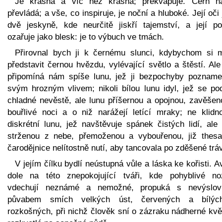
Je krásná a víc než krásná; překvapuje. Čerň n
převládá; a vše, co inspiruje, je noční a hluboké. Její oči
dvě jeskyně, kde neurčitě jiskří tajemství, a její po
ozařuje jako blesk: je to výbuch ve tmách.
Přirovnal bych ji k černému slunci, kdybychom si m
představit černou hvězdu, vylévající světlo a štěstí. Al
připomíná nám spíše lunu, jež ji bezpochyby pozname
svým hrozným vlivem; nikoli bílou lunu idyl, jež se po
chladné nevěstě, ale lunu příšernou a opojnou, zavěšen
bouřlivé noci a o niž narážejí letící mraky; ne klidn
diskrétní lunu, jež navštěvuje spánek čistých lidí, ale
strženou z nebe, přemoženou a vybouřenou, již thesa
čarodějnice nelítostně nutí, aby tancovala po zděšené trá
V jejím čílku bydlí neústupná vůle a láska ke kořisti. 
dole na této znepokojující tváři, kde pohyblivé no
vdechují neznámé a nemožné, propuká s nevýslo
půvabem smích velkých úst, červených a bílý
rozkošných, při nichž člověk sní o zázraku nádherné kvě