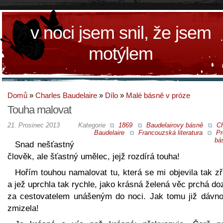
v noci jsem snil, že jsem
motýlem
Domů
»
Charles Baudelaire
»
Dílo
»
Malé básně v próze
Touha malovat
21. Prosinec 2013
Kategorie
1869
Baudelairovy básně
Ch
Baudelaire
Francouzská literatura
Pr
bá
Snad nešťastný
člověk, ale šťastný umělec, jejž rozdírá touha!
Hořím touhou namalovat tu, která se mi objevila tak z
a jež uprchla tak rychle, jako krásná želená věc prchá d
za cestovatelem unášeným do noci. Jak tomu již dávno
zmizela!