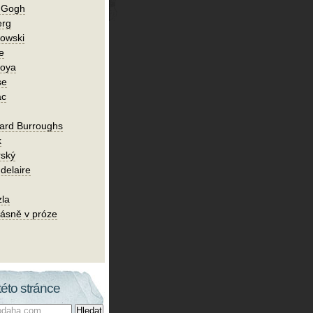
n Gogh
erg
owski
e
Goya
se
ac
ard Burroughs
k
rský
delaire
zla
ásně v próze
této stránce