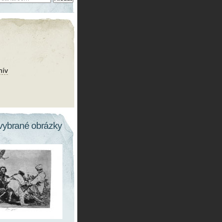
hív
vybrané obrázky