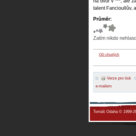
na dvůr v ***, ale 
talent Fancioullův, a
Průměr:
Zatím nikdo nehlas
Oči chudých
Verze pro tisk
e-mailem
Tomáš Odaha © 1999-2