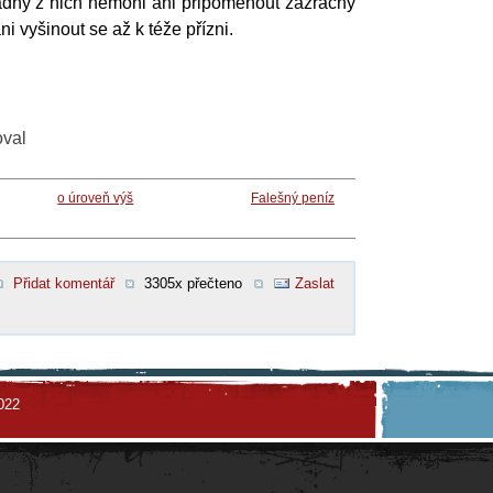
žádný z nich nemohl ani připomenout zázračný
ni vyšinout se až k téže přízni.
oval
o úroveň výš
Falešný peníz
Přidat komentář
3305x přečteno
Zaslat
022