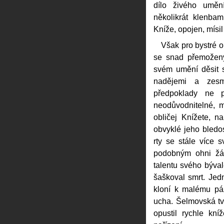
dílo živého uměn
několikrát klenba
Kníže, opojen, mísi
Však pro bystré o
se snad přemožen
svém umění děsit 
nadějemi a zes
předpoklady ne 
neodůvodnitelné, 
obličej Knížete, n
obvyklé jeho bledos
rty se stále více s
podobným ohni žárl
talentu svého býval
šaškoval smrt. Jedn
kloní k malému pá
ucha. Šelmovská tv
opustil rychle kní