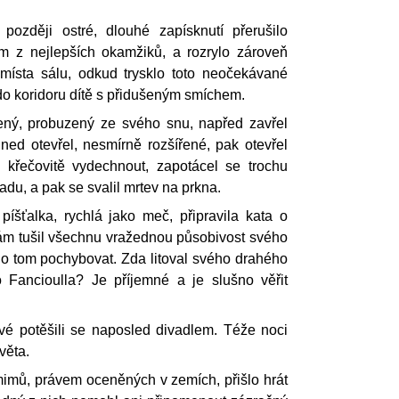
později ostré, dlouhé zapísknutí přerušilo
m z nejlepších okamžiků, a rozrylo zároveň
 místa sálu, odkud trysklo toto neočekávané
do koridoru dítě s přidušeným smíchem.
sený, probuzený ze svého snu, napřed zavřel
hned otevřel, nesmírně rozšířené, pak otevřel
l křečovitě vydechnout, zapotácel se trochu
adu, a pak se svalil mrtev na prkna.
píšťalka, rychlá jako meč, připravila kata o
sám tušil všechnu vražednou působivost svého
 o tom pochybovat. Zda litoval svého drahého
 Fancioulla? Je příjemné a je slušno věřit
ové potěšili se naposled divadlem. Téže noci
věta.
mimů, právem oceněných v zemích, přišlo hrát