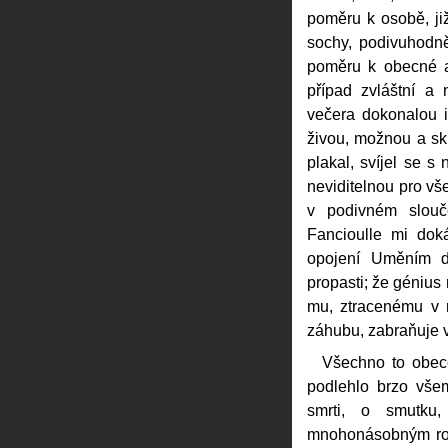
poměru k osobě, již
sochy, podivuhodně
poměru k obecné a
případ zvláštní a 
večera dokonalou i
živou, možnou a sk
plakal, svíjel se s
neviditelnou pro vše
v podivném slouč
Fancioulle mi dok
opojení Uměním do
propasti; že génius 
mu, ztracenému v 
záhubu, zabraňuje v
Všechno to obece
podlehlo brzo vše
smrti, o smutku
mnohonásobným roz