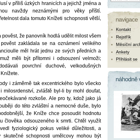
usí v příliš úzkých hranicích a jejichž jména a
nou navždy neznámými pro věky příští.
etelnost dala tomuto Knížeti schopnosti větší,
navigace
Kontakt
 pověst, že panovník hodlá udělit milost všem
Rejstřík
o pověst zakládala se na oznámení velikého
Měsíční arc
ancioulle měl hrát jednu ze svých předních a
Ankety
jemuž měli být přítomni i odsouzení velmoži;
Přihlásit se
dodávali povrchní duchové, velkodušných
Knížete.
náhodně 
rody i záměrně tak excentrického bylo všecko
i milosrdenství, zvláště byl-li by mohl doufat,
eočekávané rozkoše. Ale pro ty, kdož jako já
ouběji do této zvláštní a nemocné duše, bylo
odobnější, že Kníže chce posoudit hodnotu
 u člověka odsouzeného k smrti. Chtěl využít
ovedl fyziologický pokus veliké důležitosti, a
íry skutečné schopnosti umělcovy mohou být