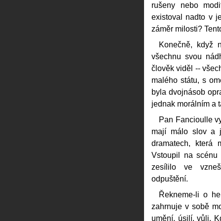
rušeny nebo modif
existoval nadto v 
záměr milosti? Tent
Konečně, když n
všechnu svou nádh
člověk viděl -- všec
malého státu, s ome
byla dvojnásob opr
jednak morálním a t
Pan Fancioulle vy
mají málo slov a 
dramatech, která m
Vstoupil na scénu
zesílilo ve vzne
odpuštění.
Řekneme-li o her
zahrnuje v sobě mož
umění, úsilí, vůli.