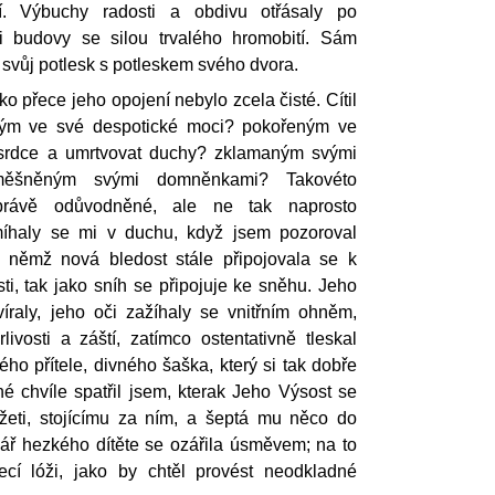
í. Výbuchy radosti a obdivu otřásaly po
mi budovy se silou trvalého hromobití. Sám
l svůj potlesk s potleskem svého dvora.
ko přece jeho opojení nebylo zcela čisté. Cítil
ým ve své despotické moci? pokořeným ve
srdce a umrtvovat duchy? zklamaným svými
měšněným svými domněnkami? Takovéto
právě odůvodněné, ale ne tak naprosto
míhaly se mi v duchu, když jsem pozoroval
a němž nová bledost stále připojovala se k
ti, tak jako sníh se připojuje ke sněhu. Jeho
víraly, jeho oči zažíhaly se vnitřním ohněm,
ivosti a záští, zatímco ostentativně tleskal
ého přítele, divného šaška, který si tak dobře
é chvíle spatřil jsem, kterak Jeho Výsost se
žeti, stojícímu za ním, a šeptá mu něco do
ář hezkého dítěte se ozářila úsměvem; na to
žecí lóži, jako by chtěl provést neodkladné