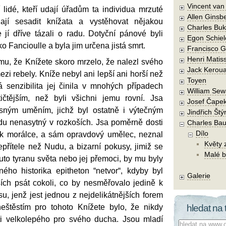
Vincent va
lidé, kteří udají úřadům ta individua mrzuté
Allen Ginsb
lají sesadit knížata a vystěhovat nějakou
Charles Buk
 jí dříve tázali o radu. Dotyční pánové byli
Egon Schiel
ko Fancioulle a byla jim určena jistá smrt.
Francisco 
Henri Matis
mu, že Knížete skoro mrzelo, že nalezl svého
Jack Kerou
zi rebely. Kníže nebyl ani lepší ani horší než
Toyen
á senzibilita jej činila v mnohých případech
William Sew
ičtějším, než byli všichni jemu rovní. Jsa
Josef Čape
sným uměním, jichž byl ostatně i výtečným
Jindřich Štý
du nenasytný v rozkoších. Jsa poměrně dosti
Charles Bau
Dílo
i k morálce, a sám opravdový umělec, neznal
Květy 
přítele než Nudu, a bizarní pokusy, jimiž se
Malé b
uto tyranu světa nebo jej přemoci, by mu byly
sného historika epitheton “netvor“, kdyby byl
Galerie
ších psát cokoli, co by nesměřovalo jedině k
u, jenž jest jednou z nejdelikátnějších forem
eštěstím pro tohoto Knížete bylo, že nikdy
hledat na 
ti velkolepého pro svého ducha. Jsou mladí
Co hledat: