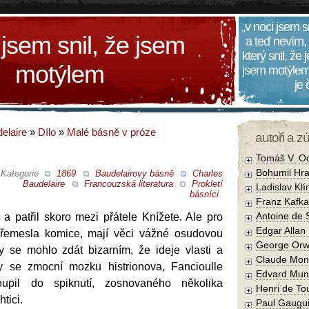
„v noci jsem s
 jsem snil, že jsem
a teď nevím,
který snil, že
motýlem
jsem motýlem
je
elaire
»
Dílo
»
Malé básně v próze
autoři a z
Tomáš V. O
Bohumil Hra
Kategorie
1869
Baudelairovy básně
Charles
Baudelaire
Francouzská literatura
Prokletí
Ladislav Kl
básníci
Franz Kafka
Antoine de 
a patřil skoro mezi přátele Knížete. Ale pro
Edgar Allan
řemesla komice, mají věci vážné osudovou
George Orw
by se mohlo zdát bizarním, že ideje vlasti a
Claude Mon
y se zmocní mozku histrionova, Fancioulle
Edvard Mun
upil do spiknutí, zosnovaného několika
Henri de To
tici.
Paul Gaugu