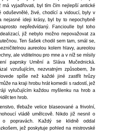
 má vyjadřovati, byl tím čím nejlepší antické
 oduševnělé, živé, chodící a vidoucí, byly v
 nejasné ideji krásy, byl by to nepochybně
naprosto nepředvídaný. Fancioulle byl toho
dealizací, již nebylo možno nepovažovat za
utečnou. Ten šašek chodil sem tam, smál se,
 nezničitelnou aureolou kolem hlavy, aureolou
chny, ale viditelnou pro mne a v níž se mísily
ení paprsky Umění a Sláva Mučednická.
ázal vzrušujícím, nezvratným způsobem, že
vede spíše než každé jiné zastřít hrůzy
může na kraji hrobu hrát komedii s radostí, jež
ráji vylučujícím každou myšlenku na hrob a
idět ten hrob.
nstvo, třebaže velice blaseované a frivolní,
mohoucí vládě umělcově. Nikdo již nesnil o
, o popravách. Každý se klidně oddal
košem, jež poskytuje pohled na mistrovské