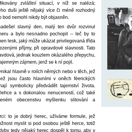
ikovány zvláštní situací, v níž se nalézá;
jeho duši ještě nějaký více či méně rozhodný
o bod nemohl nikdy být objasněn.
adešel slavný den, malý ten dvůr rozvinul
eru a bylo nesnadno pochopit -- leč by to
hen lesk, jaký může ukázat privilegovaná třída
zenými příjmy, při opravdové slavnosti. Tato
avdová, jednak kouzlem okázalého přepychu,
ajemným zájmem, jenž se k ní pojil.
nikal hlavně v rolích němých nebo v těch, jež
jež jsou často hlavními v oněch féerických
ají symbolicky předvádět tajemství života.
 lehce a s dokonalou nenuceností, což také
šeném obecenstvu myšlenku slitování a
ci: to je dobrý herec, užíváme formule, jež
nost myslit si pod osobou ještě herce, totiž
 Kdyby tedy nějaký herec dospěl k tomu, aby v