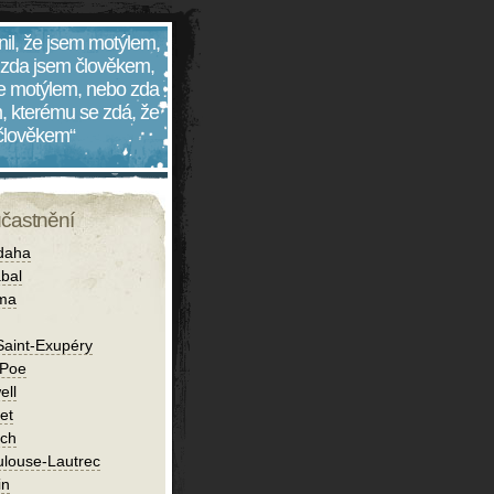
nil, že jsem motýlem,
 zda jsem člověkem,
 je motýlem, nebo zda
, kterému se zdá, že
 člověkem“
účastnění
daha
bal
íma
Saint-Exupéry
 Poe
ell
et
ch
ulouse-Lautrec
in