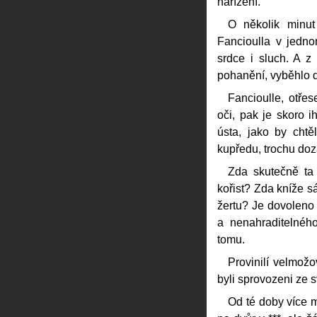
nařízení.
O několik minut 
Fancioulla v jedno
srdce i sluch. A z
pohanění, vyběhlo 
Fancioulle, otře
oči, pak je skoro i
ústa, jako by chtě
kupředu, trochu doz
Zda skutečně ta 
kořist? Zda kníže 
žertu? Je dovoleno
a nenahraditelného
tomu.
Provinilí velmož
byli sprovozeni ze s
Od té doby více 