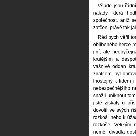
Všude jsou řádní 
nálady, která hod
společnost, aniž se
zatčeni právě tak ja
Rád bych věřil to
oblíbeného herce me
jiní; ale neobyčejn
krutějším a despot
vášnivě oddán krá
znalcem, byl oprav
lhostejný k lidem 
nebezpečnějšího ne
snažil uniknout tom
jistě získaly u pří
dovolil ve svých ří
rozkoši nebo k úžas
rozkoše. Velikým n
neměl divadla dos