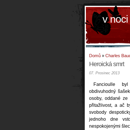
v noci
Domů
»
Charles Baud
Heroická smrt
07. Prosinec 2013
Fancioulle byl
obdivuhodný šašek 
osoby, oddané ze 
přitažlivost, a ač 
svobody despotick
jednoho dne vsto
nespokojenými šlech