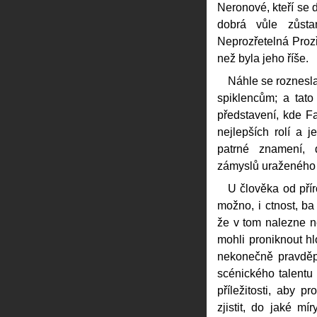
Neronové, kteří se d
dobrá vůle zůsta
Neprozřetelná Prozř
než byla jeho říše.
Náhle se roznesla
spiklencům; a tat
představení, kde F
nejlepších rolí a 
patrné znamení, 
zámyslů uraženého 
U člověka od pří
možno, i ctnost, ba 
že v tom nalezne n
mohli proniknout hl
nekonečně pravděp
scénického talentu
příležitosti, aby pr
zjistit, do jaké m