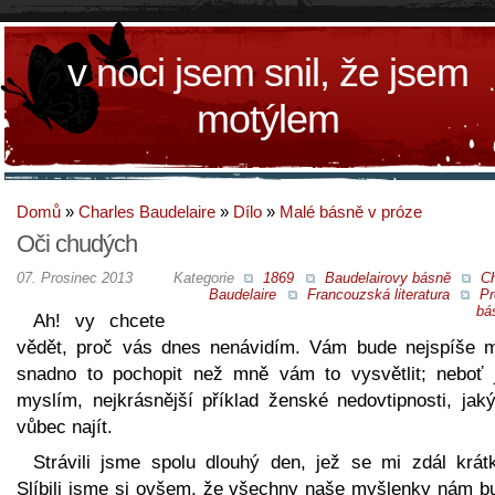
v noci jsem snil, že jsem
motýlem
Domů
»
Charles Baudelaire
»
Dílo
»
Malé básně v próze
Oči chudých
07. Prosinec 2013
Kategorie
1869
Baudelairovy básně
Ch
Baudelaire
Francouzská literatura
Pr
bá
Ah! vy chcete
vědět, proč vás dnes nenávidím. Vám bude nejspíše 
snadno to pochopit než mně vám to vysvětlit; neboť j
myslím, nejkrásnější příklad ženské nedovtipnosti, jaký
vůbec najít.
Strávili jsme spolu dlouhý den, jež se mi zdál krát
Slíbili jsme si ovšem, že všechny naše myšlenky nám b