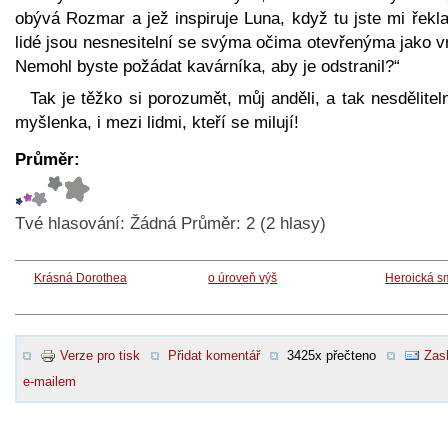
obývá Rozmar a jež inspiruje Luna, když tu jste mi řekla
lidé jsou nesnesitelní se svýma očima otevřenýma jako v
Nemohl byste požádat kavárníka, aby je odstranil?“
Tak je těžko si porozumět, můj anděli, a tak nesdělitel
myšlenka, i mezi lidmi, kteří se milují!
Průměr:
Tvé hlasování:
Žádná
Průměr:
2
(
2
hlasy)
Krásná Dorothea
o úroveň výš
Heroická s
Verze pro tisk
Přidat komentář
3425x přečteno
Zasl
e-mailem