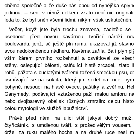
oběma společné a že duše nás obou od nynějška splyn
jedinou; -- sen, v němž celkem vzato není nic origináln
leda to, že byl sněn všemi lidmi, nikým však uskutečněn.
Večer, když jste byla trochu znavena, zachtělo se
usednout před novou kavárnou, tvořící nároží no
boulevardu, jenž, ač ještě pln rumu, ukazoval již slavn
svou nedokončenou nádheru. Kavárna zářila. Ba i plyn pl
vším žárem prvního rozžehnutí a osvětloval ze všech
stěny, oslepující bělostí, oslňující hlatě zrcadel, zlato l
rohů, pážata s buclatými tvářemi tažená smečkou psů, d
usmívající se na sokola, který jim seděl na ruce, nym
bohyně, nesoucí na hlavě ovoce, paštiky a zvěřinu, He
Ganymedy, podávající vztaženou paží malou amforu na
nebo dvojbarevný obelisk různých zmrzlin: celou histor
celou mytologii ve službě labužnictví.
Právě před námi na ulici stál jakýsi dobrý muž,
čtyřicátník, s umdlenou tváří, s prošedivělým vousem, 
držel za ruku malého hocha a na druhé ruce nesl m