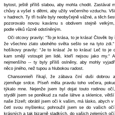
bytost, ještě příliš slabou, aby mohla chodit. Zastával 
chůvy a vyšel s dětmi, aby užily večerního vzduchu. Vši
v hadrech. Ty tři tváře byly neobyčejně vážné, a těch šes
pozorovalo novou kavárnu s obdivem stejně velkým,
podle věků různě odstíněným.
Oči otcovy pravily: “To je krása, to je krása! Člověk by 
že všechno zlato ubohého světa sešlo se na tyto zdi.“
hošíkovy pravily: “Je to krása! Je to krása! Leč to je 
kam smějí vstoupit jen lidé, kteří nejsou jako my.“ A
nejmenšího -- ty byly příliš oslněny, aby mohly vyjadř
něco jiného, než tupou a hlubokou radost.
Chansonnieři říkají, že zábava činí duši dobrou 
zjemňuje srdce. Píseň měla pravdu toho večera, poku
týkalo mne. Nejenže jsem byl dojat touto rodinou očí,
styděl jsem se poněkud za naše láhve a sklenice, větší
naše žízeň; obrátil jsem oči k vašim, má lásko, abych v
četl svou myšlenku; pohroužil jsem se do vašich očí
krásných a tak bizarně sladkých, do vašich zelených očí