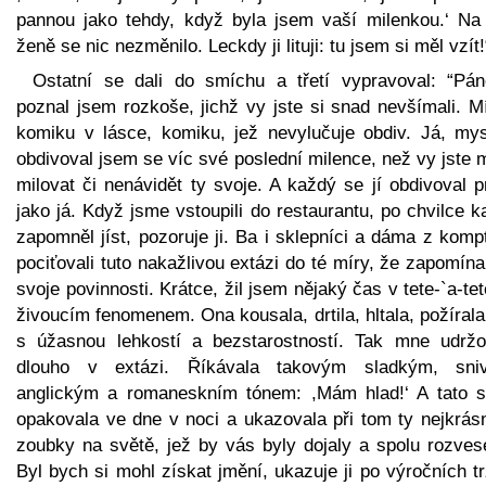
pannou jako tehdy, když byla jsem vaší milenkou.‘ Na 
ženě se nic nezměnilo. Leckdy ji lituji: tu jsem si měl vzít!
Ostatní se dali do smíchu a třetí vypravoval: “Pán
poznal jsem rozkoše, jichž vy jste si snad nevšímali. M
komiku v lásce, komiku, jež nevylučuje obdiv. Já, mys
obdivoval jsem se víc své poslední milence, než vy jste 
milovat či nenávidět ty svoje. A každý se jí obdivoval 
jako já. Když jsme vstoupili do restaurantu, po chvilce 
zapomněl jíst, pozoruje ji. Ba i sklepníci a dáma z komp
pociťovali tuto nakažlivou extázi do té míry, že zapomína
svoje povinnosti. Krátce, žil jsem nějaký čas v tete-`a-te
živoucím fenomenem. Ona kousala, drtila, hltala, požírala
s úžasnou lehkostí a bezstarostností. Tak mne udržo
dlouho v extázi. Říkávala takovým sladkým, sni
anglickým a romaneskním tónem: ,Mám hlad!‘ A tato s
opakovala ve dne v noci a ukazovala při tom ty nejkrásn
zoubky na světě, jež by vás byly dojaly a spolu rozvese
Byl bych si mohl získat jmění, ukazuje ji po výročních t