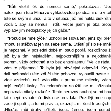
“Bůh vložil lék do nemoci samé,“ pokračoval. “Je
nalezl jsem tuto Minervu vyhladovělou po ideální síle v te
tete se svým sluhou, a to v situaci, jež mě nutila diskrét
vzdálit, aby se nemusili rdít. Večer jsem je oba propus
vyplativ jim nedoplatky jejich gáže.“
“Pokud se mne týče,“ uchopil se slova ten, jenž byl přer
“mohu si stěžovat jen na sebe sama. Štěstí přišlo ke mně
je nepoznal. V poslední době mi osud popřál rozkošnou ž
jež byla tím nejsladším, nejpokornějším a nejoddaně
tvorem, vždy ochotna! a to bez entusiasmu! “Velice ráda, 
vám to příjemno.“ To byla její obyčejná odpověď. Kdyb
dali baštonádu této zdi či této pohovce, vyloudili byste z
více vzdechů, než vyloudily z prsou mé milenky zách
nejšílenější lásky. Po celoročním soužití se mi přiznal
nepoznala nikdy rozkoše. Tento nerovný souboj se mi hnu
tato nepřirovnatelná dívka se provdala. Později mne nap
zase ji spatřit, a tu mi pravila, ukazujíc mi šest krásných 
,Hleďte, můj drahý příteli, jsouc ženou, jsem posud