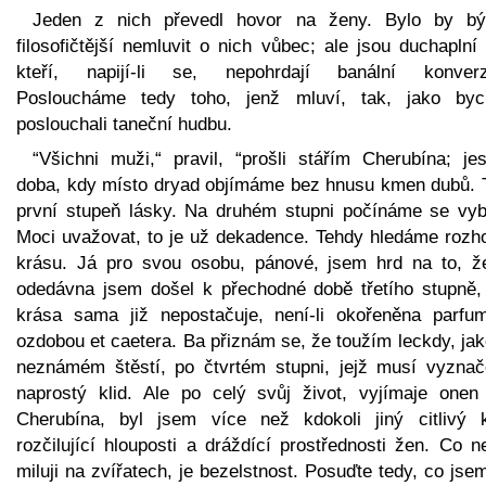
Jeden z nich převedl hovor na ženy. Bylo by bý
filosofičtější nemluvit o nich vůbec; ale jsou duchaplní 
kteří, napijí-li se, nepohrdají banální konverz
Posloucháme tedy toho, jenž mluví, tak, jako by
poslouchali taneční hudbu.
“Všichni muži,“ pravil, “prošli stářím Cherubína; jes
doba, kdy místo dryad objímáme bez hnusu kmen dubů. T
první stupeň lásky. Na druhém stupni počínáme se vybí
Moci uvažovat, to je už dekadence. Tehdy hledáme rozh
krásu. Já pro svou osobu, pánové, jsem hrd na to, že
odedávna jsem došel k přechodné době třetího stupně,
krása sama již nepostačuje, není-li okořeněna parfu
ozdobou et caetera. Ba přiznám se, že toužím leckdy, ja
neznámém štěstí, po čtvrtém stupni, jejž musí vyznač
naprostý klid. Ale po celý svůj život, vyjímaje onen
Cherubína, byl jsem více než kdokoli jiný citlivý 
rozčilující hlouposti a dráždící prostřednosti žen. Co n
miluji na zvířatech, je bezelstnost. Posuďte tedy, co jse