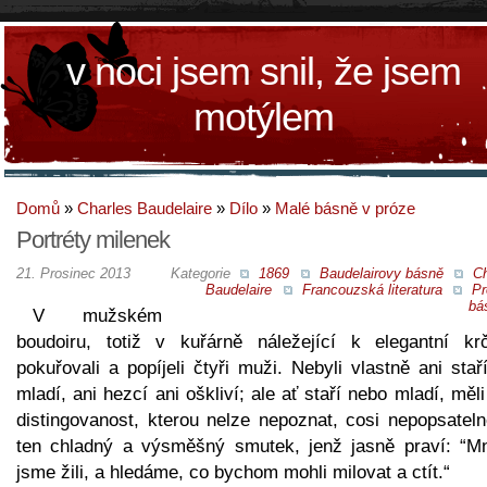
v noci jsem snil, že jsem
motýlem
Domů
»
Charles Baudelaire
»
Dílo
»
Malé básně v próze
Portréty milenek
21. Prosinec 2013
Kategorie
1869
Baudelairovy básně
Ch
Baudelaire
Francouzská literatura
Pr
bá
V mužském
boudoiru, totiž v kuřárně náležející k elegantní kr
pokuřovali a popíjeli čtyři muži. Nebyli vlastně ani stař
mladí, ani hezcí ani oškliví; ale ať staří nebo mladí, měl
distingovanost, kterou nelze nepoznat, cosi nepopsateln
ten chladný a výsměšný smutek, jenž jasně praví: “M
jsme žili, a hledáme, co bychom mohli milovat a ctít.“