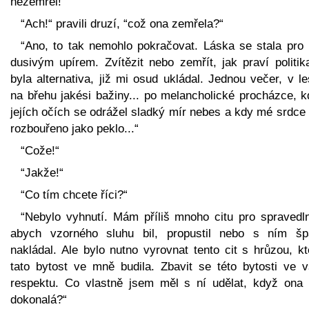
nezemřel!“
“Ach!“ pravili druzí, “což ona zemřela?“
“Ano, to tak nemohlo pokračovat. Láska se stala pro
dusivým upírem. Zvítězit nebo zemřít, jak praví politik
byla alternativa, již mi osud ukládal. Jednou večer, v le
na břehu jakési bažiny... po melancholické procházce, k
jejích očích se odrážel sladký mír nebes a kdy mé srdce
rozbouřeno jako peklo...“
“Cože!“
“Jakže!“
“Co tím chcete říci?“
“Nebylo vyhnutí. Mám příliš mnoho citu pro spravedln
abych vzorného sluhu bil, propustil nebo s ním šp
nakládal. Ale bylo nutno vyrovnat tento cit s hrůzou, k
tato bytost ve mně budila. Zbavit se této bytosti ve 
respektu. Co vlastně jsem měl s ní udělat, když ona 
dokonalá?“