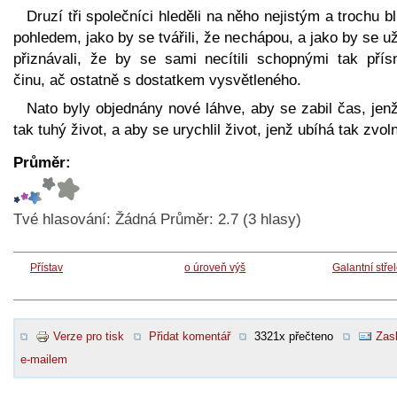
Druzí tři společníci hleděli na něho nejistým a trochu 
pohledem, jako by se tvářili, že nechápou, a jako by se u
přiznávali, že by se sami necítili schopnými tak přís
činu, ač ostatně s dostatkem vysvětleného.
Nato byly objednány nové láhve, aby se zabil čas, jen
tak tuhý život, a aby se urychlil život, jenž ubíhá tak zvol
Průměr:
Tvé hlasování:
Žádná
Průměr:
2.7
(
3
hlasy)
Přístav
o úroveň výš
Galantní stře
Verze pro tisk
Přidat komentář
3321x přečteno
Zasl
e-mailem