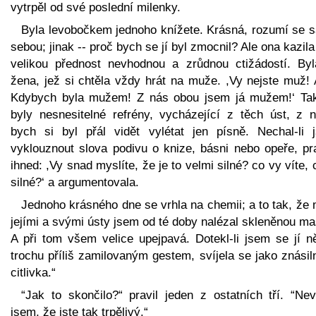
vytrpěl od své poslední milenky.
Byla levobočkem jednoho knížete. Krásná, rozumí se 
sebou; jinak -- proč bych se jí byl zmocnil? Ale ona kazila
velikou přednost nevhodnou a zrůdnou ctižádostí. Byl
žena, jež si chtěla vždy hrát na muže. ,Vy nejste muž! 
Kdybych byla mužem! Z nás obou jsem já mužem!‘ Ta
byly nesnesitelné refrény, vycházející z těch úst, z n
bych si byl přál vidět vylétat jen písně. Nechal-li 
vyklouznout slova podivu o knize, básni nebo opeře, pra
ihned: ,Vy snad myslíte, že je to velmi silné? co vy víte, 
silné?‘ a argumentovala.
Jednoho krásného dne se vrhla na chemii; a to tak, že
jejími a svými ústy jsem od té doby nalézal skleněnou m
A při tom všem velice upejpavá. Dotekl-li jsem se jí n
trochu příliš zamilovaným gestem, svíjela se jako znási
citlivka.“
“Jak to skončilo?“ pravil jeden z ostatních tří. “Nev
jsem, že jste tak trpělivý.“