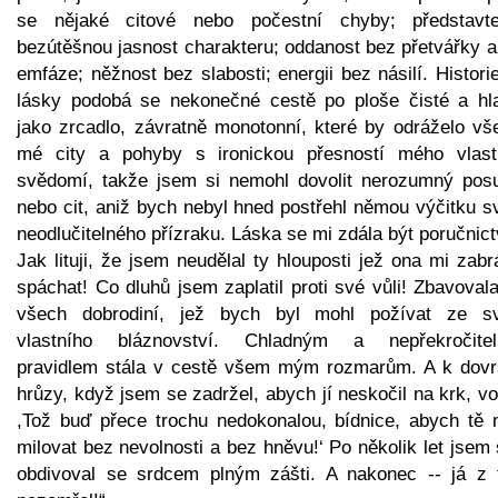
se nějaké citové nebo počestní chyby; představt
bezútěšnou jasnost charakteru; oddanost bez přetvářky a
emfáze; něžnost bez slabosti; energii bez násilí. Histor
lásky podobá se nekonečné cestě po ploše čisté a hl
jako zrcadlo, závratně monotonní, které by odráželo vš
mé city a pohyby s ironickou přesností mého vlast
svědomí, takže jsem si nemohl dovolit nerozumný pos
nebo cit, aniž bych nebyl hned postřehl němou výčitku s
neodlučitelného přízraku. Láska se mi zdála být poručnic
Jak lituji, že jsem neudělal ty hlouposti jež ona mi zabr
spáchat! Co dluhů jsem zaplatil proti své vůli! Zbavova
všech dobrodiní, jež bych byl mohl požívat ze s
vlastního bláznovství. Chladným a nepřekročite
pravidlem stála v cestě všem mým rozmarům. A k dovr
hrůzy, když jsem se zadržel, abych jí neskočil na krk, vo
,Tož buď přece trochu nedokonalou, bídnice, abych tě 
milovat bez nevolnosti a bez hněvu!‘ Po několik let jsem 
obdivoval se srdcem plným zášti. A nakonec -- já z 