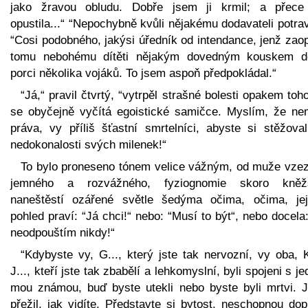
jako žravou obludu. Dobře jsem ji krmil; a přec
opustila...“ “Nepochybně kvůli nějakému dodavateli potra
“Cosi podobného, jakýsi úředník od intendance, jenž zaop
tomu nebohému dítěti nějakým dovedným kouskem d
porci několika vojáků. To jsem aspoň předpokládal.“
“Já,“ pravil čtvrtý, “vytrpěl strašné bolesti opakem toh
se obyčejně vyčítá egoistické samičce. Myslím, že ne
práva, vy příliš šťastní smrtelníci, abyste si stěžoval
nedokonalosti svých milenek!“
To bylo proneseno tónem velice vážným, od muže vzez
jemného a rozvážného, fyziognomie skoro kněž
naneštěstí ozářené světle šedýma očima, očima, jej
pohled praví: “Já chci!“ nebo: “Musí to být“, nebo docela
neodpouštím nikdy!“
“Kdybyste vy, G..., který jste tak nervozní, vy oba, K
J..., kteří jste tak zbabělí a lehkomyslní, byli spojeni s j
mou známou, buď byste utekli nebo byste byli mrtvi. J
přežil, jak vidíte. Představte si bytost, neschopnou dop