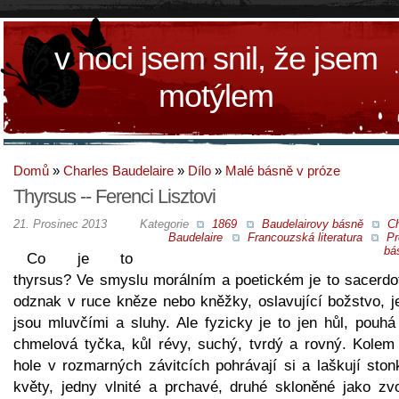
v noci jsem snil, že jsem
motýlem
Domů
»
Charles Baudelaire
»
Dílo
»
Malé básně v próze
Thyrsus -- Ferenci Lisztovi
21. Prosinec 2013
Kategorie
1869
Baudelairovy básně
Ch
Baudelaire
Francouzská literatura
Pr
bá
Co je to
thyrsus? Ve smyslu morálním a poetickém je to sacerdot
odznak v ruce kněze nebo kněžky, oslavující božstvo, j
jsou mluvčími a sluhy. Ale fyzicky je to jen hůl, pouhá
chmelová tyčka, kůl révy, suchý, tvrdý a rovný. Kolem 
hole v rozmarných závitcích pohrávají si a laškují ston
květy, jedny vlnité a prchavé, druhé skloněné jako zv