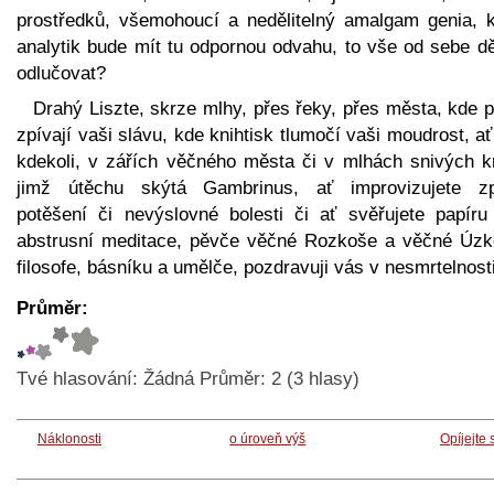
prostředků, všemohoucí a nedělitelný amalgam genia, k
analytik bude mít tu odpornou odvahu, to vše od sebe dě
odlučovat?
Drahý Liszte, skrze mlhy, přes řeky, přes města, kde 
zpívají vaši slávu, kde knihtisk tlumočí vaši moudrost, ať
kdekoli, v zářích věčného města či v mlhách snivých kr
jimž útěchu skýtá Gambrinus, ať improvizujete z
potěšení či nevýslovné bolesti či ať svěřujete papíru
abstrusní meditace, pěvče věčné Rozkoše a věčné Úzko
filosofe, básníku a umělče, pozdravuji vás v nesmrtelnosti
Průměr:
Tvé hlasování:
Žádná
Průměr:
2
(
3
hlasy)
Náklonosti
o úroveň výš
Opíjejte 