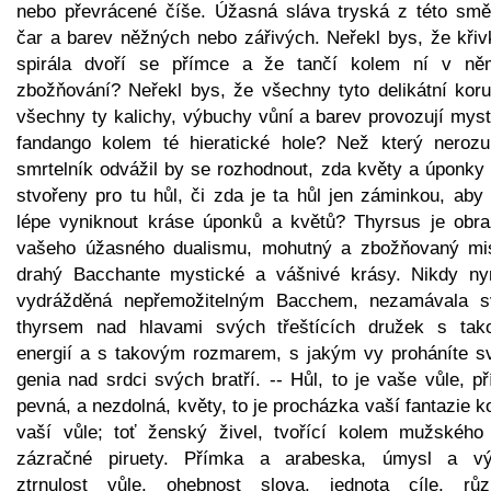
nebo převrácené číše. Úžasná sláva tryská z této smě
čar a barev něžných nebo zářivých. Neřekl bys, že křiv
spirála dvoří se přímce a že tančí kolem ní v n
zbožňování? Neřekl bys, že všechny tyto delikátní koru
všechny ty kalichy, výbuchy vůní a barev provozují myst
fandango kolem té hieratické hole? Než který neroz
smrtelník odvážil by se rozhodnout, zda květy a úponky 
stvořeny pro tu hůl, či zda je ta hůl jen záminkou, aby
lépe vyniknout kráse úponků a květů? Thyrsus je obr
vašeho úžasného dualismu, mohutný a zbožňovaný mis
drahý Bacchante mystické a vášnivé krásy. Nikdy ny
vydrážděná nepřemožitelným Bacchem, nezamávala 
thyrsem nad hlavami svých třeštících družek s tak
energií a s takovým rozmarem, s jakým vy proháníte s
genia nad srdci svých bratří. -- Hůl, to je vaše vůle, p
pevná, a nezdolná, květy, to je procházka vaší fantazie 
vaší vůle; toť ženský živel, tvořící kolem mužského
zázračné piruety. Přímka a arabeska, úmysl a vý
ztrnulost vůle, ohebnost slova, jednota cíle, růz