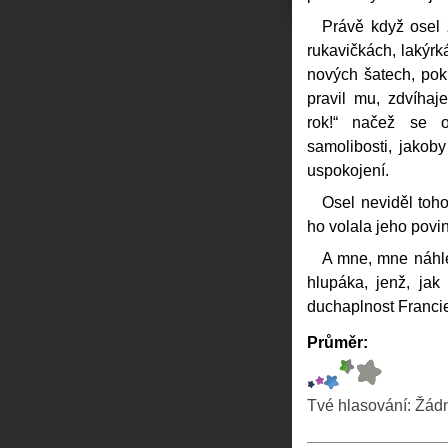
Právě když osel 
rukavičkách, lakýr
nových šatech, pok
pravil mu, zdvíhaj
rok!“ načež se 
samolibosti, jakoby
uspokojení.
Osel neviděl toho
ho volala jeho povi
A mne, mne náhle
hlupáka, jenž, ja
duchaplnost Franci
Průměr:
Tvé hlasování:
Žád