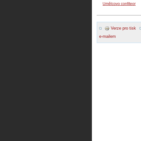
Umělcovo confiteor
Verze pro tisk
e-mailem