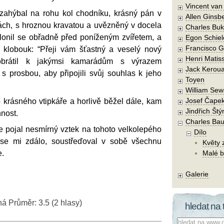
Vincent va
zahýbal na rohu kol chodníku, krásný pán v
Allen Ginsb
kách, s hroznou kravatou a uvězněný v docela
Charles Buk
lonil se obřadně před poníženým zvířetem, a
Egon Schiel
Francisco 
e klobouk: “Přeji vám šťastný a veselý nový
Henri Matis
obrátil k jakýmsi kamarádům s výrazem
Jack Kerou
 s prosbou, aby připojili svůj souhlas k jeho
Toyen
William Sew
Josef Čape
 krásného vtipkáře a horlivě běžel dále, kam
Jindřich Štý
nnost.
Charles Bau
 pojal nesmírný vztek na tohoto velkolepého
Dílo
k se mi zdálo, soustřeďoval v sobě všechnu
Květy 
e.
Malé b
Galerie
ná
Průměr:
3.5
(
2
hlasy)
hledat na 
Co hledat: