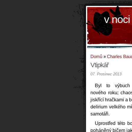
v noci
Domů
»
Charles Baud
Vtipkář
07. Prosinec 2013
Byl to výbuch
nového roku; chaos 
jiskřící hračkami a 
delirium velkého m
samotáři.
Uprostřed této b
poháněný bičem jak