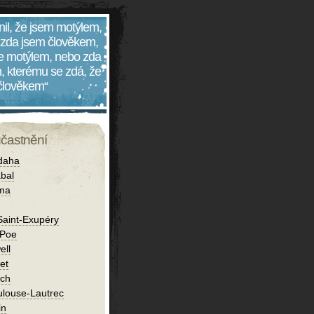
nil, že jsem motýlem,
 zda jsem člověkem,
 je motýlem, nebo zda
, kterému se zdá, že
 člověkem“
účastnění
daha
bal
íma
Saint-Exupéry
 Poe
ell
et
ch
ulouse-Lautrec
in