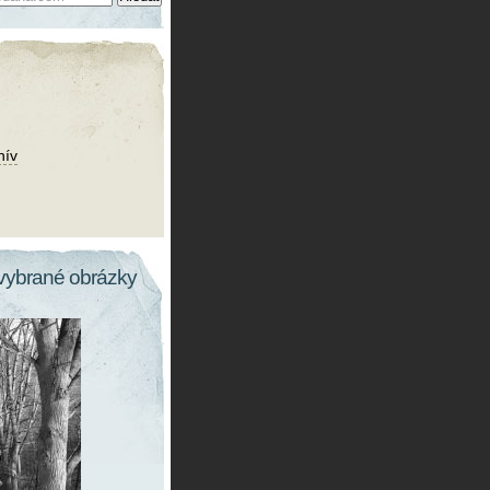
hív
vybrané obrázky