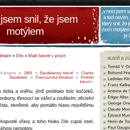
„v noci jsem s
 jsem snil, že jsem
a teď nevím,
který snil, že
motýlem
jsem motýlem
je
elaire
»
Dílo
»
Malé básně v próze
autoři a z
Tomáš V. O
Bohumil Hra
Kategorie
1869
Baudelairovy básně
Charles
Baudelaire
Francouzská literatura
Prokletí
Ladislav Kl
básníci
Franz Kafka
Antoine de 
bláta a sněhu, jímž prolétalo tisíc kočárků,
Edgar Allan
bonbony, třesoucí se vášní a zoufáním, oficielní
George Orw
ěsta, stvořené, aby pomátlo hlavu největšímu
Claude Mon
Edvard Mun
ohapusté vřavy a toho hluku čile cupal osel,
Henri de To
Paul Gaugu
éhosi nemotory.