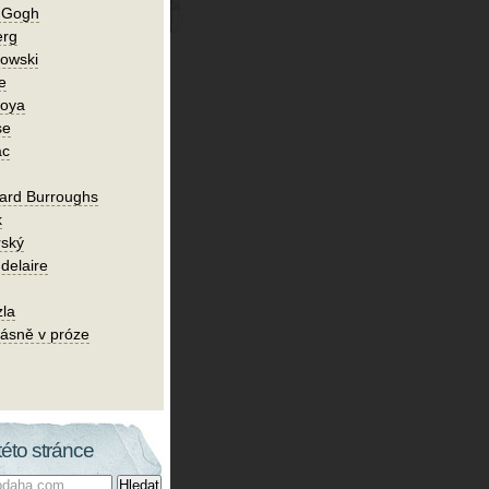
n Gogh
erg
owski
e
Goya
se
ac
ard Burroughs
k
rský
delaire
zla
ásně v próze
této stránce