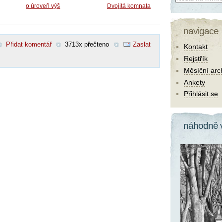
o úroveň výš
Dvojitá komnata
navigace
Přidat komentář
3713x přečteno
Zaslat
Kontakt
Rejstřík
Měsíční arc
Ankety
Přihlásit se
náhodně 