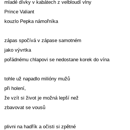
mladé dívky v kabátech z velbloudí vlny
Prince Valiant
kouzlo Pepka námořníka
zápas spočívá v zápase samotném
jako vývrtka
pořádnému chlapovi se nedostane korek do vína
tohle už napadlo milióny mužů
při holení,
že vzít si život je možná lepší než
zbavovat se vousů
plivni na hadřík a očisti si zpětné