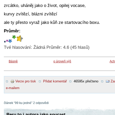
zrcátko, uháněj jako o život, opilej vocase,
kurvy zvítězí, blázni zvítězí
ale ty přesto vyraž jako kůň ze startovacího boxu.
Průměr:
Tvé hlasování:
Žádná
Průměr:
4.6
(
45
hlasů)
Básně
o úroveň výš
Ac
Verze pro tisk
Přidat komentář
46595x přečteno
Za
e-mailem
článek “99 ku jedné” 2 odpovědi
Beru to i autora jako soucast