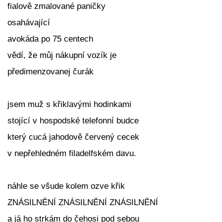
fialově zmalované paničky
osahávající
avokáda po 75 centech
vědí, že můj nákupní vozík je
předimenzovanej čurák
jsem muž s křiklavými hodinkami
stojící v hospodské telefonní budce
který cucá jahodově červený cecek
v nepřehledném filadelfském davu.
náhle se všude kolem ozve křik
ZNÁSILNĚNÍ ZNÁSILNĚNÍ ZNÁSILNĚNÍ
a já ho strkám do čehosi pod sebou