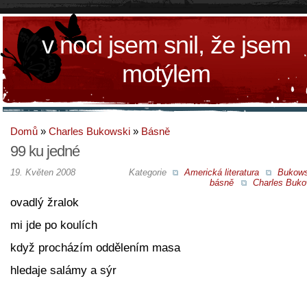
v noci jsem snil, že jsem
motýlem
Domů
»
Charles Bukowski
»
Básně
99 ku jedné
19. Květen 2008
Kategorie
Americká literatura
Bukow
básně
Charles Buko
ovadlý žralok
mi jde po koulích
když procházím oddělením masa
hledaje salámy a sýr