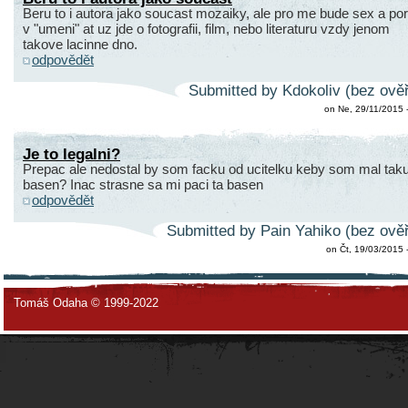
Beru to i autora jako soucast mozaiky, ale pro me bude sex a po
v "umeni" at uz jde o fotografii, film, nebo literaturu vzdy jenom
takove lacinne dno.
odpovědět
Submitted by Kdokoliv (bez ověř
on Ne, 29/11/2015 
Je to legalni?
Prepac ale nedostal by som facku od ucitelku keby som mal tak
basen? Inac strasne sa mi paci ta basen
odpovědět
Submitted by Pain Yahiko (bez ověř
on Čt, 19/03/2015 
Tomáš Odaha © 1999-2022