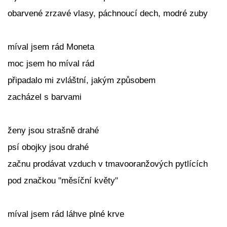
obarvené zrzavé vlasy, páchnoucí dech, modré zuby
míval jsem rád Moneta
moc jsem ho míval rád
připadalo mi zvláštní, jakým způsobem
zacházel s barvami
ženy jsou strašně drahé
psí obojky jsou drahé
začnu prodávat vzduch v tmavooranžových pytlících
pod značkou "měsíční květy"
míval jsem rád láhve plné krve