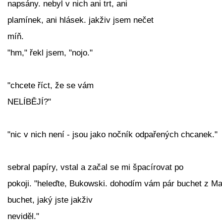
napsány. nebyl v nich ani trt, ani
plamínek, ani hlásek. jakživ jsem nečet
míň.
"hm," řekl jsem, "nojo."
"chcete říct, že se vám
NELÍBĚJÍ?"
"nic v nich není - jsou jako nočník odpařených chcanek."
sebral papíry, vstal a začal se mi špacírovat po
pokoji. "heleďte, Bukowski. dohodím vám pár buchet z Ma
buchet, jaký jste jakživ
neviděl."