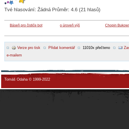
Tvé hlasování:
Žádná
Průměr:
4.6
(
21
hlasů)
Báseň pro čističe bot
o úroveň výš
Chopin Bukows
Verze pro tisk
Přidat komentář
11010x přečteno
Zas
e-mailem
Tomáš Odaha © 1999-2022