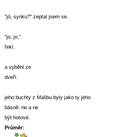
"jó, synku?" zeptal jsem se.
"jo, jo,"
řekl.
a vyběhl ze
dveří.
jeho buchty z Malibu byly jako ty jeho
básně: ne a ne
být hotové.
Průměr: