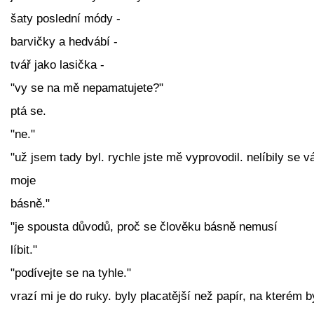
šaty poslední módy -
barvičky a hedvábí -
tvář jako lasička -
"vy se na mě nepamatujete?"
ptá se.
"ne."
"už jsem tady byl. rychle jste mě vyprovodil. nelíbily se 
moje
básně."
"je spousta důvodů, proč se člověku básně nemusí
líbit."
"podívejte se na tyhle."
vrazí mi je do ruky. byly placatější než papír, na kterém b