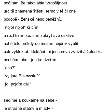
počítám, že takováhle tvrdošíjnost
určitě znamená štěstí, terno v té či oné
podobě - ženské nebo peněžní...
"nojo! nojo!" křičím
a rozhlížím se, čím zakrýt své ošklivé
nahé tělo, někdy se musím nejdřív vyblít,
pak vykloktat; kloktání mi jen znova zvdvíhá žaludek.
nechám toho - jdu ke dveřím -
"ano?"
"vy jste Bukowski?"
"jo, pojďte dál."
sedíme a koukáme na sebe -
je strašně statný a mladý -