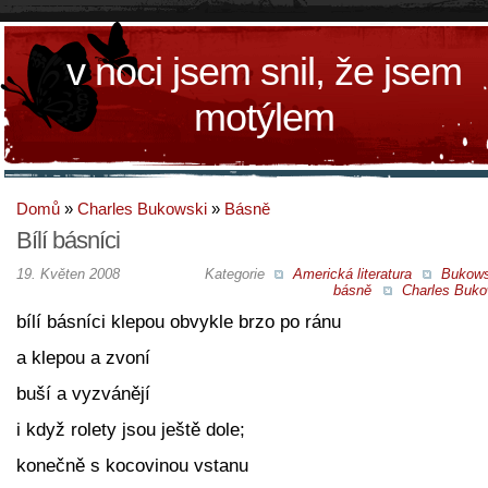
v noci jsem snil, že jsem
motýlem
Domů
»
Charles Bukowski
»
Básně
Bílí básníci
19. Květen 2008
Kategorie
Americká literatura
Bukow
básně
Charles Buko
bílí básníci klepou obvykle brzo po ránu
a klepou a zvoní
buší a vyzvánějí
i když rolety jsou ještě dole;
konečně s kocovinou vstanu