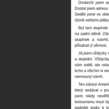
Doslechl jsem s
Dostal jsem adresu 
Seděli jsme ve skl
různě velkými ptáky
Byl tam stupínek 
na zadní stěně. Zdr
stupínek a navrhl
přísahali jí věrnost.
Já jsem vždycky n
a stupidní. Vždyck
sám sobě, ale vsta
ticho a všichni si s
nemravný návrh.
Ten zdravý Američ
který sedával v pr
jsem nikdy nevěřil
komunismu musí být
podnikli kroky k 