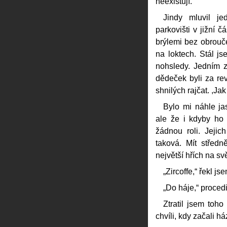
neexistují.“
Jindy mluvil j
parkovišti v jižní č
brýlemi bez obrouče
na loktech. Stál j
nohsledy. Jedním z 
dědeček byli za rev
shnilých rajčat. ,Ja
Bylo mi náhle ja
ale že i kdyby ho 
žádnou roli. Jejic
taková. Mít středn
největší hřích na sv
„Zircoffe,“ řekl js
„Do háje,“ procedi
Ztratil jsem toh
chvíli, kdy začali há