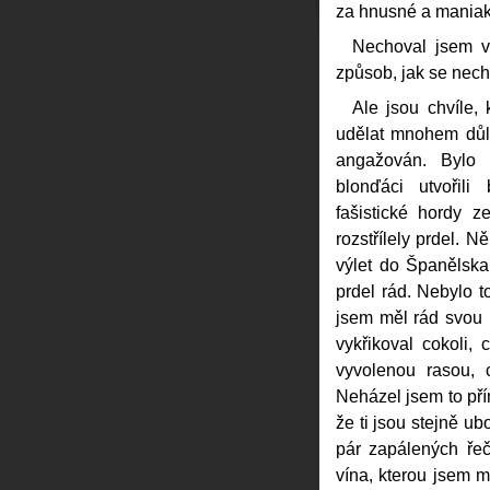
za hnusné a maniak
Nechoval jsem vš
způsob, jak se nec
Ale jsou chvíle, 
udělat mnohem důle
angažován. Bylo t
blonďáci utvořili
fašistické hordy 
rozstřílely prdel. N
výlet do Španělska,
prdel rád. Nebylo t
jsem měl rád svou 
vykřikoval cokoli,
vyvolenou rasou, 
Neházel jsem to pří
že ti jsou stejně ub
pár zapálených řeč
vína, kterou jsem 