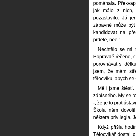
pomáhala. Překvapo
jak málo z nich,
pozastavilo. Já j
zábavné může být
kandidovat na pře
prdele, nee.“
Nechtělo se mi n
Popravdě řečeno, ch
porovnávat si délk
jsem, že mám stř
tělocviku, abych se 
Měli jsme štěstí
zápisného. My se ro
-, že je to protiústa
Škola nám dovolil
některá privilegia. J
Když přišla hodin
Tělocvikář dostal p