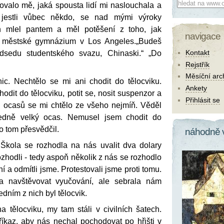
Co hledat:
valo mě, jaká spousta lidí mi naslouchala a
 jestli vůbec někdo, se nad mými výroky
en mlel pantem a měl potěšení z toho, jak
navigace
 městské gymnázium v Los Angeles.„Budeš
Kontakt
dsedu studentského svazu, Chinaski.“ „Do
Rejstřík
Měsíční arc
ic. Nechtělo se mi ani chodit do tělocviku.
Ankety
odit do tělocviku, potit se, nosit suspenzor a
Přihlásit se
u ocasů se mi chtělo ze všeho nejmíň. Věděl
edně velký ocas. Nemusel jsem chodit do
o tom přesvědčil.
náhodně 
. Škola se rozhodla na nás uvalit dva dolary
zhodli - tedy aspoň několik z nás se rozhodlo
vní a odmítli jsme. Protestovali jsme proti tomu.
a navštěvovat vyučování, ale sebrala nám
edním z nich byl tělocvik.
a tělocviku, my tam stáli v civilních šatech.
říkaz, aby nás nechal pochodovat po hřišti v