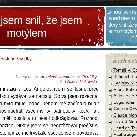
„v noci jsem s
 jsem snil, že jsem
a teď nevím,
který snil, že
motýlem
jsem motýlem
je
owski
»
Povídky
autoři a z
Tomáš V. O
Bohumil Hra
Kategorie
Americká literatura
Povídky
Charles Bukowski
Ladislav Kl
mnáziu v Los Angeles jsem se těsně před
Franz Kafka
Antoine de 
lkou vydával za nacistu. Sotva jsem rozeznal
Edgar Allan
 a bylo mi to jedno. Jenom mě začínalo nudit
George Orw
oslouchat všechny ty patriotický kecy, jak
Claude Mon
měli pustit a tu bestii odkráglovat. Rozhodl
Edvard Mun
pozice. Nikdy jsem se neobtěžoval přečíst si
Henri de To
ostě jen ze mě tryskalo vše, co jsem považoval
Paul Gaugu