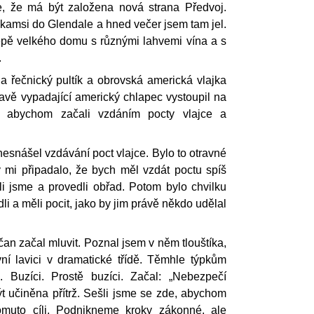
e, že má být založena nová strana Předvoj.
kamsi do Glendale a hned večer jsem tam jel.
epě velkého domu s různými lahvemi vína a s
.
a řečnický pultík a obrovská americká vlajka
avě vypadající americký chlapec vystoupil na
, abychom začali vzdáním pocty vlajce a
esnášel vzdávání poct vlajce. Bylo to otravné
y mi připadalo, že bych měl vzdát poctu spíš
li jsme a provedli obřad. Potom bylo chvilku
edli a měli pocit, jako by jim právě někdo udělal
an začal mluvit. Poznal jsem v něm tlouštíka,
vní lavici v dramatické třídě. Těmhle týpkům
. Buzíci. Prostě buzíci. Začal: „Nebezpečí
 učiněna přítrž. Sešli jsme se zde, abychom
tomuto cíli. Podnikneme kroky zákonné, ale