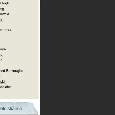
n Gogh
erg
owski
ie
m Vitae
e
Goya
se
ac
ard Burroughs
k
rský
delaire
této stránce