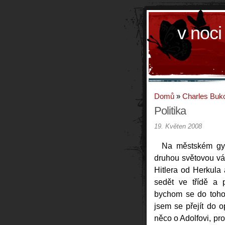
v noci
Domů
»
Charles Buk
Politika
19. Květen 2008
Na městském gy
druhou světovou vá
Hitlera od Herkula
sedět ve třídě a p
bychom se do toho 
jsem se přejít do o
něco o Adolfovi, pr