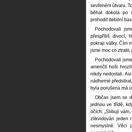
sevřeném útvaru. T
běhat dokola po 
prohodit debilní ba
Pochodovali jsm
přespříliš divocí
pokraji války. Čím m
jsme moc co ztratit,
Pochodovali jsme 
američtí hoši hrozi
nikdy nedostali. Asi
nádherné předstírat,
byla porušena má ús
Občas jsem se do
jednou ve třídě, kd
očích: „Slibuji vám,
zlikvidován jeden 
nesmyslné. Věci j