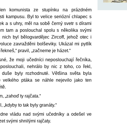
eden komunista ze stupínku na prázdném
ásti kampusu. Byl to velice seriózní chlapec s
k a s uhry, měl na sobě černý svetr s dírami
sem tam a poslouchal spolu s několika svými
nich byl bělogvardějec Zircoff, jehož otec i
oluce zavražděni bolševiky. Ukázal mi pytlík
k řekneš,“ pravil, „začneme je házet.“
sné, že moji učedníci neposlouchají řečníka,
poslouchali, nehrálo by nic z toho, co řekl,
h duše byly rozhodnuté. Většina světa byla
ě velkého ptáka se náhle nejevilo jako ten
ětě.
em, „zahoď ty rajčata.“
l, „kdyby to tak byly granáty.“
o dne vládu nad svými učedníky a odešel ve
zet svými shnilými rajčaty.