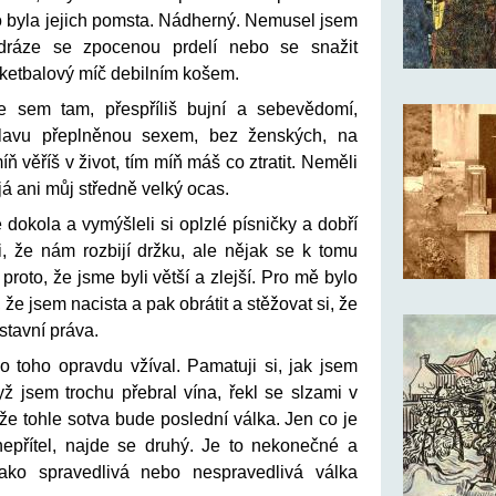
o byla jejich pomsta. Nádherný. Nemusel jsem
dráze se zpocenou prdelí nebo se snažit
sketbalový míč debilním košem.
e sem tam, přespříliš bujní a sebevědomí,
, hlavu přeplněnou sexem, bez ženských, na
íň věříš v život, tím míň máš co ztratit. Neměli
 já ani můj středně velký ocas.
dokola a vymýšleli si oplzlé písničky a dobří
li, že nám rozbijí držku, ale nějak se k tomu
 proto, že jsme byli větší a zlejší. Pro mě bylo
 že jsem nacista a pak obrátit a stěžovat si, že
tavní práva.
 toho opravdu vžíval. Pamatuji si, jak jsem
yž jsem trochu přebral vína, řekl se slzami v
 že tohle sotva bude poslední válka. Jen co je
nepřítel, najde se druhý. Je to nekonečné a
ako spravedlivá nebo nespravedlivá válka