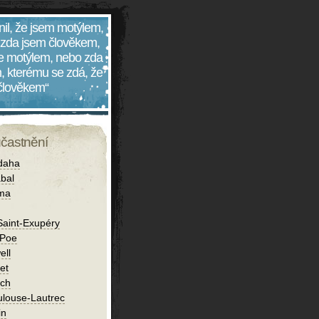
nil, že jsem motýlem,
 zda jsem člověkem,
 je motýlem, nebo zda
, kterému se zdá, že
 člověkem“
účastnění
daha
bal
íma
Saint-Exupéry
 Poe
ell
et
ch
ulouse-Lautrec
in