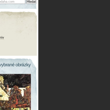
hív
vybrané obrázky