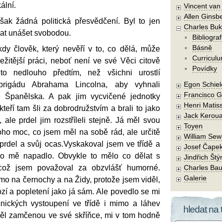
ální.
Vincent va
Allen Ginsb
ak žádná politická přesvědčení. Byl to jen
Charles Buk
hat unášet svobodou.
Bibliograf
Básně
kdy člověk, který nevěří v to, co dělá, může
Curriculu
žitější práci, neboť není ve své Věci citově
Povídky
o nedlouho předtím, než všichni urostlí
 brigádu Abrahama Lincolna, aby vyhnali
Egon Schiel
Francisco 
ze Španělska. A pak jim vycvičené jednotky
Henri Matis
ěkteří tam šli za dobrodružstvím a brali to jako
Jack Kerou
 ale prdel jim rozstříleli stejně. Já měl svou
Toyen
oho moc, co jsem měl na sobě rád, ale určitě
William Sew
prdel a svůj ocas.Vyskakoval jsem ve třídě a
Josef Čape
 co mě napadlo. Obvykle to mělo co dělat s
Jindřich Štý
což jsem považoval za obzvlášť humorné.
Charles Bau
Galerie
mo na černochy a na Židy, protože jsem viděl,
ozí a popletení jako já sám. Ale povedlo se mi
nických vystoupení ve třídě i mimo a láhev
hledat na 
měl zamčenou ve své skříňce, mi v tom hodně