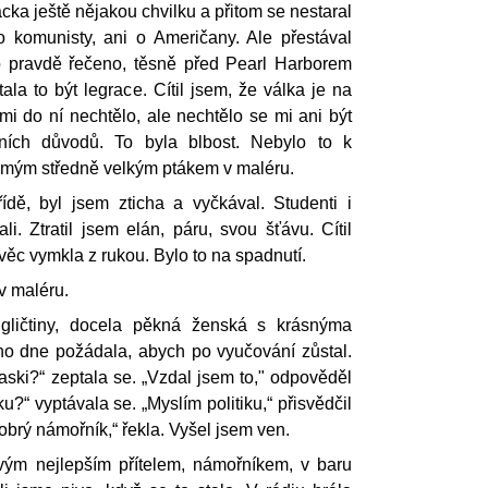
ácka ještě nějakou chvilku a přitom se nestaral
 o komunisty, ani o Američany. Ale přestával
o pravdě řečeno, těsně před Pearl Harborem
ala to být legrace. Cítil jsem, že válka je na
i do ní nechtělo, ale nechtělo se mi ani být
ích důvodů. To byla blbost. Nebylo to k
s mým středně velkým ptákem v maléru.
ídě, byl jsem zticha a vyčkával. Studenti i
li. Ztratil jsem elán, páru, svou šťávu. Cítil
věc vymkla z rukou. Bylo to na spadnutí.
 v maléru.
ngličtiny, docela pěkná ženská s krásnýma
o dne požádala, abych po vyučování zůstal.
aski?“ zeptala se. „Vzdal jsem to," odpověděl
iku?“ vyptávala se. „Myslím politiku,“ přisvědčil
obrý námořník,“ řekla. Vyšel jsem ven.
vým nejlepším přítelem, námořníkem, v baru