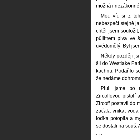
možná i nezákonné, 
Moc víc si z to
nebezpečí stejně ja
chtěl jsem souložit,
půllitrem piva ve 
uvědomělý. Byl jsem
Někdy později js
šli do Westlake Park
kachnu. Podařilo se
že nedáme dohroma
Pluli jsme po 
Zircoffovou pistolí 
Zircoff postavil do 
začala vnikat voda 
loďka potopila a m
se dostali na souš.
. . .