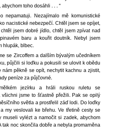
abychom toho dosáhli . . . “
ho nepamatuji. Nezajímalo mě komunistické
ko nacistické nebezpečí. Chtěl jsem se opíjet,
 chtěl jsem dobré jídlo, chtěl jsem zpívat nad
špinavém baru a kouřit doutník. Nebyl jsem
 hlupák, blbec.
me se Zircoffem a dalším bývalým učedníkem
u, půjčili si loďku a pokusili se ulovit k obědu
 nám pěkně se opít, nechytit kachnu a zjistit,
dy peníze za půjčovné.
mělkém jezírku a hráli ruskou ruletu se
a všichni jsme to šťastně přežili. Pak se opilý
měsíčního světla a prostřelil záď lodi. Do loďky
a my veslovali ke břehu. Ve třetině cesty se
y museli vylézt a namočit si zadek, abychom
 A tak noc skončila dobře a nebyla promarněna