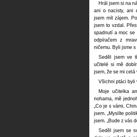
Hrál jsem si na n
ani o nacisty, ani
jsem mít zájem. P
jsem to vzdal. Přest
spadnutí a moc se m
odpíračem z mravn
ničemu. Byli jsme 
Seděl jsem ve tř
učitelé si mě dobíra
jsem, že se mi celá 
Všichni ptáci byli
Moje učitelka a
nohama, mě jednoh
„Co je s vámi, Chin
jsem. „Myslíte polit
jsem. „Bude z vás d
Seděl jsem se s