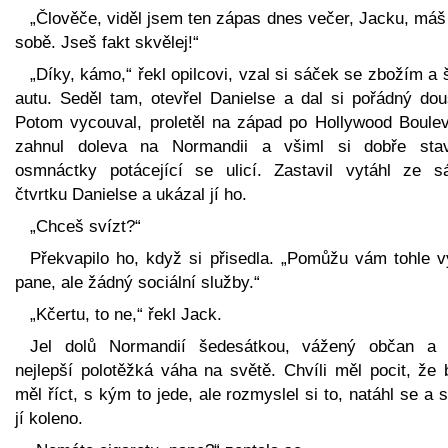
„Člověče, viděl jsem ten zápas dnes večer, Jacku, máš
sobě. Jseš fakt skvělej!“
„Díky, kámo,“ řekl opilcovi, vzal si sáček se zbožím a 
autu. Seděl tam, otevřel Danielse a dal si pořádný dou
Potom vycouval, proletěl na západ po Hollywood Boulev
zahnul doleva na Normandii a všiml si dobře sta
osmnáctky potácející se ulicí. Zastavil vytáhl ze s
čtvrtku Danielse a ukázal jí ho.
„Chceš svízt?“
Překvapilo ho, když si přisedla. „Pomůžu vám tohle vy
pane, ale žádný sociální služby.“
„Kčertu, to ne,“ řekl Jack.
Jel dolů Normandií šedesátkou, vážený občan a t
nejlepší polotěžká váha na světě. Chvíli měl pocit, že 
měl říct, s kým to jede, ale rozmyslel si to, natáhl se a s
jí koleno.