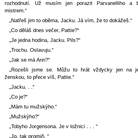
rozhodnutí. Už musím jen porazit Parvanelliho a 
mistrem.“
„Natřeš jim to oběma, Jacku. Já vím, že to dokážeš.“
„Co děláš dnes večer, Pattie?“
„Je jedna hodina, Jacku. Pils?“
„Trochu. Oslavuju.“
„Jak se má Ann?“
„Rozešli jsme se. Můžu to hrát vždycky jen na j
ženskou, to přece víš, Pattie.“
„Jacku. . .“
„Co je?“
„Mám tu mužskýho.“
„Mužskýho?“
„Tobyho Jorgensona. Je v ložnici . . . “
„Jo, tak promiň. “