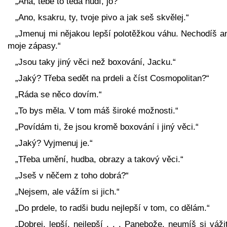
„Aha, tebe to teda nudí, jo?“
„Ano, ksakru, ty, tvoje pivo a jak seš skvělej.“
„Jmenuj mi nějakou lepší polotěžkou váhu. Nechodíš an
moje zápasy.“
„Jsou taky jiný věci než boxování, Jacku.“
„Jaký? Třeba sedět na prdeli a číst Cosmopolitan?“
„Ráda se něco dovím.“
„To bys měla. V tom máš široké možnosti.“
„Povídám ti, že jsou kromě boxování i jiný věci.“
„Jaký? Vyjmenuj je.“
„Třeba umění, hudba, obrazy a takový věci.“
„Jseš v něčem z toho dobrá?“
„Nejsem, ale vážím si jich.“
„Do prdele, to radši budu nejlepší v tom, co dělám.“
„Dobrej, lepší, nejlepší . . . Panebože, neumíš si vážit