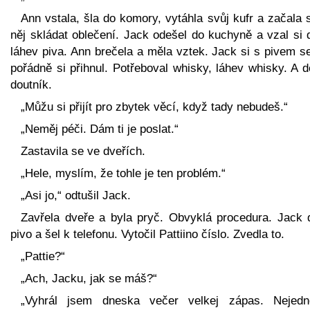
Ann vstala, šla do komory, vytáhla svůj kufr a začala 
něj skládat oblečení. Jack odešel do kuchyně a vzal si 
láhev piva. Ann brečela a měla vztek. Jack si s pivem s
pořádně si přihnul. Potřeboval whisky, láhev whisky. A 
doutník.
„Můžu si přijít pro zbytek věcí, když tady nebudeš.“
„Neměj péči. Dám ti je poslat.“
Zastavila se ve dveřích.
„Hele, myslím, že tohle je ten problém.“
„Asi jo,“ odtušil Jack.
Zavřela dveře a byla pryč. Obvyklá procedura. Jack d
pivo a šel k telefonu. Vytočil Pattiino číslo. Zvedla to.
„Pattie?“
„Ach, Jacku, jak se máš?“
„Vyhrál jsem dneska večer velkej zápas. Nejedn