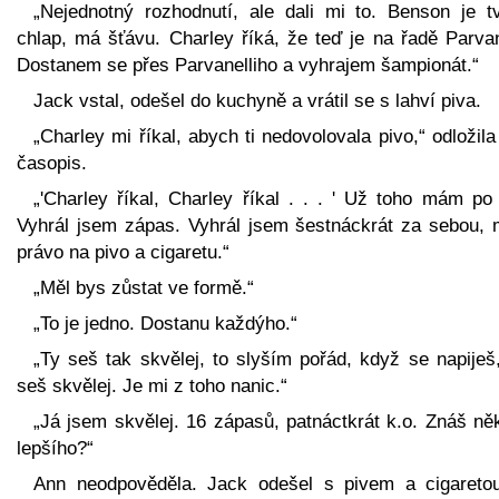
„Nejednotný rozhodnutí, ale dali mi to. Benson je tv
chlap, má šťávu. Charley říká, že teď je na řadě Parvan
Dostanem se přes Parvanelliho a vyhrajem šampionát.“
Jack vstal, odešel do kuchyně a vrátil se s lahví piva.
„Charley mi říkal, abych ti nedovolovala pivo,“ odložil
časopis.
„'Charley říkal, Charley říkal . . . ' Už toho mám po
Vyhrál jsem zápas. Vyhrál jsem šestnáckrát za sebou,
právo na pivo a cigaretu.“
„Měl bys zůstat ve formě.“
„To je jedno. Dostanu každýho.“
„Ty seš tak skvělej, to slyším pořád, když se napiješ
seš skvělej. Je mi z toho nanic.“
„Já jsem skvělej. 16 zápasů, patnáctkrát k.o. Znáš ně
lepšího?“
Ann neodpověděla. Jack odešel s pivem a cigareto