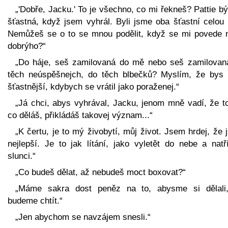
„'Dobře, Jacku.' To je všechno, co mi řekneš? Pattie b
šťastná, když jsem vyhrál. Byli jsme oba šťastní celou 
Nemůžeš se o to se mnou podělit, když se mi povede 
dobrýho?“
„Do háje, seš zamilovaná do mě nebo seš zamilovan
těch neúspěšnejch, do těch blbečků? Myslím, že bys 
šťastnější, kdybych se vrátil jako poraženej.“
„Já chci, abys vyhrával, Jacku, jenom mně vadí, že t
co děláš, přikládáš takovej význam...“
„K čertu, je to mý živobytí, můj život. Jsem hrdej, že
nejlepší. Je to jak lítání, jako vyletět do nebe a natř
slunci.“
„Co budeš dělat, až nebudeš moct boxovat?“
„Máme sakra dost peněz na to, abysme si dělali
budeme chtít.“
„Jen abychom se navzájem snesli.“