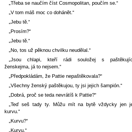
„Třeba se naučím číst Cosmopolitan, poučím se.“
„V tom máš moc co dohánět.“
„Jebu tě.“
„Prosím?“
„Jebu tě.“
„No, tos už pěknou chvilku neudělal.“
„Jsou chlapi, kteří rádi souložej s paštěkují
ženskejma, já to nejsem.“
„Předpokládám, že Pattie nepaštěkovala?“
„Všechny ženský paštěkujou, ty jsi jejich šampión.“
„Dobrá, proč se teda nevrátíš k Pattie?“
„Teď seš tady ty. Můžu mít na bytě vždycky jen j
kurvu.“
„Kurvu?“
„Kurvu.“