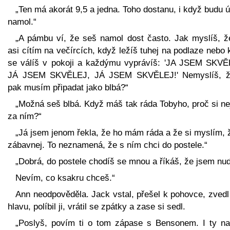
„Ten má akorát 9,5 a jedna. Toho dostanu, i když budu 
namol.“
„A pámbu ví, že seš namol dost často. Jak myslíš, ž
asi cítím na večírcích, když ležíš tuhej na podlaze nebo
se válíš v pokoji a každýmu vyprávíš: 'JA JSEM SKVĚ
JÁ JSEM SKVĚLEJ, JÁ JSEM SKVĚLEJ!' Nemyslíš, ž
pak musím připadat jako blbá?“
„Možná seš blbá. Když máš tak ráda Tobyho, proč si ne
za ním?“
„Já jsem jenom řekla, že ho mám ráda a že si myslím, 
zábavnej. To neznamená, že s ním chci do postele.“
„Dobrá, do postele chodíš se mnou a říkáš, že jsem nud
Nevím, co ksakru chceš.“
Ann neodpověděla. Jack vstal, přešel k pohovce, zvedl
hlavu, políbil ji, vrátil se zpátky a zase si sedl.
„Poslyš, povím ti o tom zápase s Bensonem. I ty n