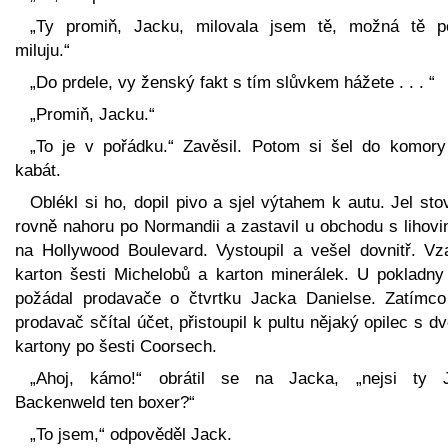
„Ty promiň, Jacku, milovala jsem tě, možná tě p
miluju.“
„Do prdele, vy ženský fakt s tím slůvkem hážete . . . “
„Promiň, Jacku.“
„To je v pořádku.“ Zavěsil. Potom si šel do komory
kabát.
Oblékl si ho, dopil pivo a sjel výtahem k autu. Jel st
rovně nahoru po Normandii a zastavil u obchodu s lihovi
na Hollywood Boulevard. Vystoupil a vešel dovnitř. Vza
karton šesti Michelobů a karton minerálek. U pokladny
požádal prodavače o čtvrtku Jacka Danielse. Zatímc
prodavač sčítal účet, přistoupil k pultu nějaký opilec s 
kartony po šesti Coorsech.
„Ahoj, kámo!“ obrátil se na Jacka, „nejsi ty 
Backenweld ten boxer?“
„To jsem,“ odpověděl Jack.