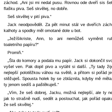
záchod. „Ani jsi mi nedal pusu. Rovnou ode dveří sis še
flašku piva. Seš skvělej, no dobře.
Seš skvělej v pití piva.“
Jack neodpověděl. Za pět minut stál ve dveřích zách
kalhoty a spodky měl omotané dole u bot.
„Ježíšikriste, Ann, to ani nemůžeš vyměnit rul
toaletního papíru?“
Promiň.“
„Šla do komory a podala mu papír. Jack si dokončil sv
vyšel ven. Pak dopil pivo a vytáhl si další. „Ty tady ži
nejlepší polotěžkou váhou na světě, a přitom si pořád j
stěžuješ. Spousta holek by se zbláznila, kdyby mě měla,
ty jenom sedíš a paštěkuješ.“
„Vím, že seš dobrej, Jacku, možná nejlepší, ale ty ne
jak to strašně nudí, sedět a poslouchat, jak pořád opak
že seš skvělej.“