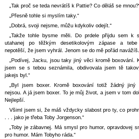
„Tak proč se teda nevrátíš k Pattie? Co děláš se mnou?
„Přesně tohle si myslím taky.“
„Dobrá, svoji nejsme, můžu kdykoliv odejít.“
„Takže tohle bysme měli. Do prdele přijdu sem k s
utahanej po těžkým desetikolovým zápase a tebe
nepotěší, že jsem vyhrál. Jenom se do mě pořád navážíš.
„Podívej, Jacku, jsou taky jiný věci kromě boxování. 
jsem se s tebou seznámila, obdivovala jsem tě takov
jakejs byl.“
„Byl jsem boxer. Kromě boxování totiž žádný jiný 
nejsou. A já jsem boxer. To je můj život, a jsem v tom do
Nejlepší.
Všiml jsem si, že máš vždycky slabost pro ty, co proh
. . . jako je třeba Toby Jorgenson.“
„Toby je zábavnej. Má smysl pro humor, opravdovej s
pro humor. Mám Tobyho ráda.“