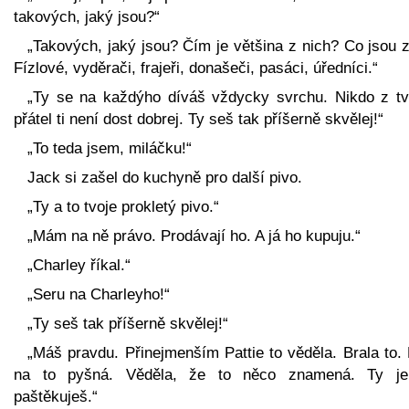
takových, jaký jsou?“
„Takových, jaký jsou? Čím je většina z nich? Co jsou 
Fízlové, vyděrači, frajeři, donašeči, pasáci, úředníci.“
„Ty se na každýho díváš vždycky svrchu. Nikdo z tv
přátel ti není dost dobrej. Ty seš tak příšerně skvělej!“
„To teda jsem, miláčku!“
Jack si zašel do kuchyně pro další pivo.
„Ty a to tvoje prokletý pivo.“
„Mám na ně právo. Prodávají ho. A já ho kupuju.“
„Charley říkal.“
„Seru na Charleyho!“
„Ty seš tak příšerně skvělej!“
„Máš pravdu. Přinejmenším Pattie to věděla. Brala to.
na to pyšná. Věděla, že to něco znamená. Ty j
paštěkuješ.“