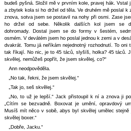
budeš pyšná. Složil mě v prvním kole, pravej hák. Vstal
a zbytek kola si ho držel od těla. Ve druhém mě poslal k
znova, sotva jsem se postavil na nohy při osmi. Zase js
ho držel od sebe. Několik dalších kol jsem se d
dohromady. Dostal jsem se do formy v šestém, sed
osmém. V devátém jsem ho poslal jednou k zemi a v des
dvakrát. Tomu já neříkám nejednotný rozhodnutí. To oni 
tak říkají. No nic, je to 45 táců, slyšíš, holka? 45 táců.
skvělej, nemůžeš popřít, že jsem skvělej, co?“
Ann neodpověděla.
„No tak, řekni, že jsem skvělej.“
„Tak jo, seš skvělej.“
„No, to už je lepší.“ Jack přistoupil k ní a znova ji pol
„Cítím se bezvadně. Boxovat je umění, opravdový um
Musíš mít něco v sobě, abys byl skvělej umělec stejně 
skvělej boxer.“
„Dobře, Jacku.“