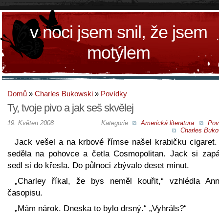
v noci jsem snil, že jsem
motýlem
Domů
»
Charles Bukowski
»
Povídky
Ty, tvoje pivo a jak seš skvělej
19. Květen 2008
Kategorie
Americká literatura
Pov
Charles Buko
Jack vešel a na krbové římse našel krabičku cigaret.
seděla na pohovce a četla Cosmopolitan. Jack si zapál
sedl si do křesla. Do půlnoci zbývalo deset minut.
„Charley říkal, že bys neměl kouřit,“ vzhlédla An
časopisu.
„Mám nárok. Dneska to bylo drsný.“ „Vyhráls?“