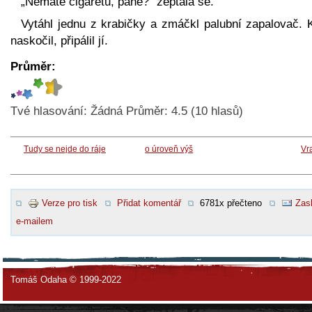
„Nemáte cigaretu, pane?“ zeptala se.
Vytáhl jednu z krabičky a zmáčkl palubní zapalovač. 
naskočil, připálil jí.
Průměr:
Tvé hlasování:
Žádná
Průměr:
4.5
(
10
hlasů)
Tudy se nejde do ráje
o úroveň výš
Vr
Verze pro tisk
Přidat komentář
6781x přečteno
Zasl
e-mailem
Tomáš Odaha © 1999-2022