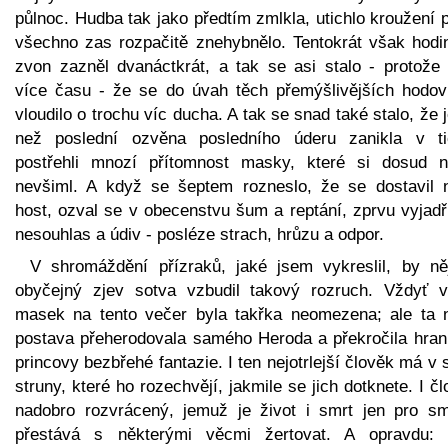
půlnoc. Hudba tak jako předtím zmlkla, utichlo kroužení 
všechno zas rozpačitě znehybnělo. Tentokrát však hodi
zvon zazněl dvanáctkrát, a tak se asi stalo - protože 
více času - že se do úvah těch přemýšlivějších hodov
vloudilo o trochu víc ducha. A tak se snad také stalo, že 
než poslední ozvěna posledního úderu zanikla v ti
postřehli mnozí přítomnost masky, které si dosud n
nevšiml. A když se šeptem rozneslo, že se dostavil 
host, ozval se v obecenstvu šum a reptání, zprvu vyjadř
nesouhlas a údiv - posléze strach, hrůzu a odpor.
V shromáždění přízraků, jaké jsem vykreslil, by ně
obyčejný zjev sotva vzbudil takový rozruch. Vždyť v
masek na tento večer byla takřka neomezena; ale ta 
postava přeherodovala samého Heroda a překročila hrani
princovy bezbřehé fantazie. I ten nejotrlejší člověk má v 
struny, které ho rozechvějí, jakmile se jich dotknete. I č
nadobro rozvrácený, jemuž je život i smrt jen pro sm
přestává s některými věcmi žertovat. A opravdu: 