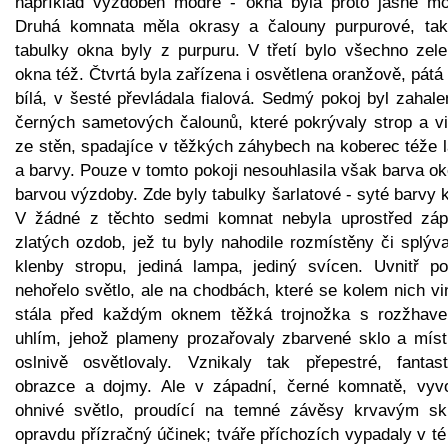
například vyzdoben modře - okna byla proto jasně mo
Druhá komnata měla okrasy a čalouny purpurové, tak
tabulky okna byly z purpuru. V třetí bylo všechno zele
okna též. Čtvrtá byla zařízena i osvětlena oranžově, pátá
bílá, v šesté převládala fialová. Sedmý pokoj byl zahal
černých sametových čalounů, které pokrývaly strop a vi
ze stěn, spadajíce v těžkých záhybech na koberec téže l
a barvy. Pouze v tomto pokoji nesouhlasila však barva o
barvou výzdoby. Zde byly tabulky šarlatové - syté barvy 
V žádné z těchto sedmi komnat nebyla uprostřed záp
zlatých ozdob, jež tu byly nahodile rozmístěny či splýv
klenby stropu, jediná lampa, jediný svícen. Uvnitř po
nehořelo světlo, ale na chodbách, které se kolem nich vi
stála před každým oknem těžká trojnožka s rozžhav
uhlím, jehož plameny prozařovaly zbarvené sklo a míst
oslnivě osvětlovaly. Vznikaly tak přepestré, fantast
obrazce a dojmy. Ale v západní, černé komnatě, vyvo
ohnivé světlo, proudící na temné závěsy krvavým sk
opravdu přízračný účinek; tváře příchozích vypadaly v té