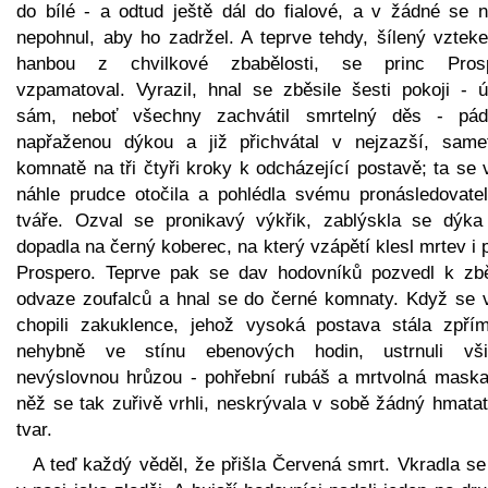
do bílé - a odtud ještě dál do fialové, a v žádné se n
nepohnul, aby ho zadržel. A teprve tehdy, šílený vztek
hanbou z chvilkové zbabělosti, se princ Pros
vzpamatoval. Vyrazil, hnal se zběsile šesti pokoji - ú
sám, neboť všechny zachvátil smrtelný děs - pád
napřaženou dýkou a již přichvátal v nejzazší, same
komnatě na tři čtyři kroky k odcházející postavě; ta se
náhle prudce otočila a pohlédla svému pronásledovatel
tváře. Ozval se pronikavý výkřik, zablýskla se dýka
dopadla na černý koberec, na který vzápětí klesl mrtev i 
Prospero. Teprve pak se dav hodovníků pozvedl k zbě
odvaze zoufalců a hnal se do černé komnaty. Když se 
chopili zakuklence, jehož vysoká postava stála zpří
nehybně ve stínu ebenových hodin, ustrnuli vši
nevýslovnou hrůzou - pohřební rubáš a mrtvolná maska
něž se tak zuřivě vrhli, neskrývala v sobě žádný hmatat
tvar.
A teď každý věděl, že přišla Červená smrt. Vkradla se