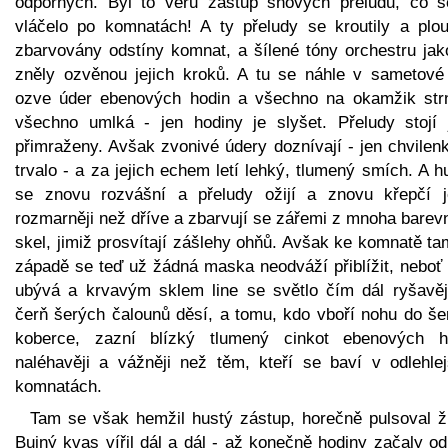
odporných. Byl to věru zástup snových přeludů, co s
vláčelo po komnatách! A ty přeludy se kroutily a plouž
zbarvovány odstíny komnat, a šílené tóny orchestru jak
zněly ozvěnou jejich kroků. A tu se náhle v sametové 
ozve úder ebenových hodin a všechno na okamžik str
všechno umlká - jen hodiny je slyšet. Přeludy stojí 
přimraženy. Avšak zvonivé údery doznívají - jen chvilen
trvalo - a za jejich echem letí lehký, tlumený smích. A 
se znovu rozvášní a přeludy ožijí a znovu křepčí j
rozmarněji než dříve a zbarvují se zářemi z mnoha barev
skel, jimiž prosvítají zášlehy ohňů. Avšak ke komnatě t
západě se teď už žádná maska neodváží přiblížit, neboť 
ubývá a krvavým sklem line se světlo čím dál ryšavěj
čerň šerých čalounů děsí, a tomu, kdo vboří nohu do še
koberce, zazní blízký tlumený cinkot ebenových h
naléhavěji a vážněji než těm, kteří se baví v odlehlej
komnatách.
Tam se však hemžil hustý zástup, horečně pulsoval ži
Bujný kvas vířil dál a dál - až konečně hodiny začaly od