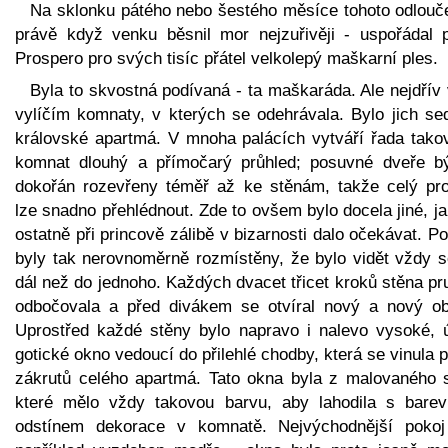
Na sklonku pátého nebo šestého měsíce tohoto odlouče
právě když venku běsnil mor nejzuřivěji - uspořádal p
Prospero pro svých tisíc přátel velkolepý maškarní ples.
Byla to skvostná podívaná - ta maškaráda. Ale nejdřív
vylíčím komnaty, v kterých se odehrávala. Bylo jich se
královské apartmá. V mnoha palácích vytváří řada tako
komnat dlouhý a přímočarý průhled; posuvné dveře bý
dokořán rozevřeny téměř až ke stěnám, takže celý pro
lze snadno přehlédnout. Zde to ovšem bylo docela jiné, j
ostatně při princově zálibě v bizarnosti dalo očekávat. P
byly tak nerovnoměrně rozmístěny, že bylo vidět vždy s
dál než do jednoho. Každých dvacet třicet kroků stěna p
odbočovala a před divákem se otvíral nový a nový ob
Uprostřed každé stěny bylo napravo i nalevo vysoké, 
gotické okno vedoucí do přilehlé chodby, která se vinula 
zákrutů celého apartmá. Tato okna byla z malovaného s
které mělo vždy takovou barvu, aby lahodila s bare
odstínem dekorace v komnatě. Nejvýchodnější pokoj