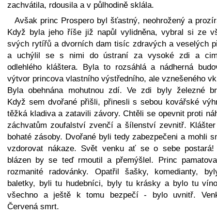
zachvátila, rdousila a v půlhodině sklála.
Avšak princ Prospero byl šťastný, neohrožený a prozír
Když byla jeho říše již napůl vylidněna, vybral si ze v
svých rytířů a dvorních dam tisíc zdravých a veselých p
a uchýlil se s nimi do ústraní za vysoké zdi a cim
odlehlého kláštera. Byla to rozsáhlá a nádherná budo
výtvor princova vlastního výstředního, ale vznešeného v
Byla obehnána mohutnou zdí. Ve zdi byly železné br
Když sem dvořané přišli, přinesli s sebou kovářské výh
těžká kladiva a zatavili závory. Chtěli se opevnit proti n
záchvatům zoufalství zvenčí a šílenství zevnitř. Klášte
bohaté zásoby. Dvořané byli tedy zabezpečeni a mohli s
vzdorovat nákaze. Svět venku ať se o sebe postará!
blázen by se teď rmoutil a přemýšlel. Princ pamatova
rozmanité radovánky. Opatřil šašky, komedianty, byl
baletky, byli tu hudebníci, byly tu krásky a bylo tu vín
všechno a ještě k tomu bezpečí - bylo uvnitř. Ven
Červená smrt.