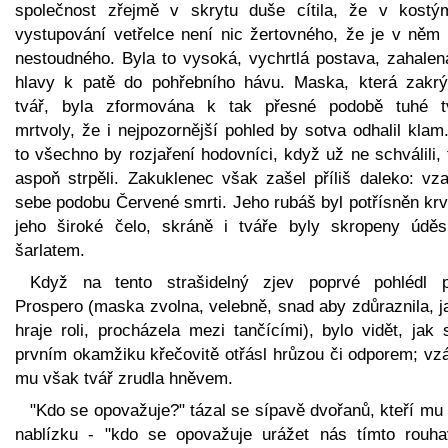
společnost zřejmě v skrytu duše cítila, že v kostý
vystupování vetřelce není nic žertovného, že je v něm 
nestoudného. Byla to vysoká, vychrtlá postava, zahalen
hlavy k patě do pohřebního hávu. Maska, která zakrý
tvář, byla zformována k tak přesné podobě tuhé t
mrtvoly, že i nejpozornější pohled by sotva odhalil klam
to všechno by rozjaření hodovníci, když už ne schválili,
aspoň strpěli. Zakuklenec však zašel příliš daleko: vza
sebe podobu Červené smrti. Jeho rubáš byl potřísněn krv
jeho široké čelo, skráně i tváře byly skropeny údě
šarlatem.
Když na tento strašidelný zjev poprvé pohlédl p
Prospero (maska zvolna, velebně, snad aby zdůraznila, j
hraje roli, procházela mezi tančícími), bylo vidět, jak
prvním okamžiku křečovitě otřásl hrůzou či odporem; vzá
mu však tvář zrudla hněvem.
"Kdo se opovažuje?" tázal se sípavě dvořanů, kteří mu 
nablízku - "kdo se opovažuje urážet nás tímto rouh