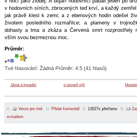
v noci jako zloděj. A bujaří hodovníci padali jeden po d
v hodovních síních, zbrocených teď krví, a každý zemřel
jak právě klesl k zemi; a z ebenových hodin odešel živ
životem posledního rozmařilce; a plameny v trojnož
dohasly a tma a zkáza a Červená smrt rozprostřely 
vším svou bezmeznou moc.
Průměr:
Tvé hlasování:
Žádná
Průměr:
4.5
(
41
hlasů)
Jáma a kyvadlo
o úroveň výš
Medail
Verze pro tisk
Přidat komentář
13027x přečteno
Za
e-mailem