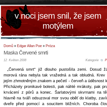
v noci jsem snil, že jsem
motýlem
Domů
»
Edgar Allan Poe
»
Próza
Maska Červené smrti
12. Květen 2008
Kategorie
P
„Červená smrt“ již dlouho pustošila zemi. Dosud ž
morová rána nebyla tak vražedná a tak obludná. Krev 
jejím zhmotněným znakem a pečetí - červeň a úděsnost k
Přicházely pronikavé bolesti, pak náhlé mrákoty, pak pr
krvácení z pórů a konec. Šarlatovými skvrnami na tě
hlavně na tváři odsuzoval mor svou oběť do klatby, zavír
dveře před pomocí a soucitem bližních. Choroba člo