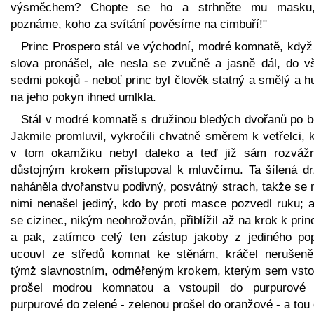
výsměchem? Chopte se ho a strhněte mu masku
poznáme, koho za svítání pověsíme na cimbuří!"
Princ Prospero stál ve východní, modré komnatě, když 
slova pronášel, ale nesla se zvučně a jasně dál, do v
sedmi pokojů - neboť princ byl člověk statný a smělý a 
na jeho pokyn ihned umlkla.
Stál v modré komnatě s družinou bledých dvořanů po b
Jakmile promluvil, vykročili chvatně směrem k vetřelci, 
v tom okamžiku nebyl daleko a teď již sám rozváž
důstojným krokem přistupoval k mluvčímu. Ta šílená dr
naháněla dvořanstvu podivný, posvátný strach, takže se 
nimi nenašel jediný, kdo by proti masce pozvedl ruku; a
se cizinec, nikým neohrožován, přiblížil až na krok k prin
a pak, zatímco celý ten zástup jakoby z jediného po
ucouvl ze středů komnat ke stěnám, kráčel nerušeně
týmž slavnostním, odměřeným krokem, kterým sem vstou
prošel modrou komnatou a vstoupil do purpurové
purpurové do zelené - zelenou prošel do oranžové - a tou