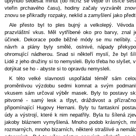
uplynulo šedesát minut (do nichž se vejde tři tisíce šes
vteřin prchavého času), hodiny začaly vyzvánět znov
znovu se přikradly rozpaky, neklid a zamyšlení jako předt
Ale přesto byl to ples bujný a velkolepý. Vévoda
prazvláštní vkus. Měl vytříbené oko pro barvy, znal je
účinek. Dekorace podle běžné módy se mu nelíbily. 
návrh a plány byly smělé, oslnivé, nápady překypo
ohromující nádherou. Snad si někteří myslí, že byl šíl
Lidé z jeho družiny si to nemysleli. Bylo třeba ho slyšet, v
dotýkat se ho - abyste si to opravdu nemysleli.
K této velké slavnosti uspořádal téměř sám celo
proměnlivou výzdobu sedmi komnat a svým podman
vkusem sám určoval výběr masek. Byly to postavy sk
pitvorné - samý lesk a třpyt, dráždivost a přízračno
připomínající Hugovy Hernani. Byly tu fantaskní posta
údy a výstrojí, které k nim nepatřily. Byla tu šílená zje
jakoby bláznem vymyšlená. Mnoho podob krásných, m
rozmarných, mnoho bizarních, některé strašlivé a nemálo