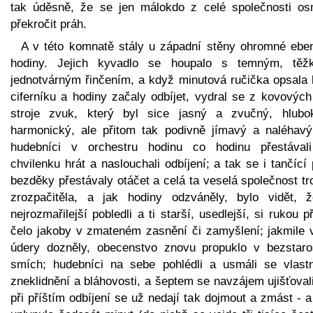
tak úděsně, že se jen málokdo z celé společnosti osm
překročit práh.
A v této komnatě stály u západní stěny ohromné ebe
hodiny. Jejich kyvadlo se houpalo s temným, těž
jednotvárným řinčením, a když minutová ručička opsala 
ciferníku a hodiny začaly odbíjet, vydral se z kovových
stroje zvuk, který byl sice jasný a zvučný, hlubo
harmonický, ale přitom tak podivně jímavý a naléhavý
hudebníci v orchestru hodinu co hodinu přestával
chvilenku hrát a naslouchali odbíjení; a tak se i tančící
bezděky přestávaly otáčet a celá ta veselá společnost t
zrozpačitěla, a jak hodiny odzváněly, bylo vidět, ž
nejrozmařilejší pobledli a ti starší, usedlejší, si rukou př
čelo jakoby v zmateném zasnění či zamyšlení; jakmile 
údery dozněly, obecenstvo znovu propuklo v bezstaro
smích; hudebníci na sebe pohlédli a usmáli se vlast
zneklidnění a bláhovosti, a šeptem se navzájem ujišťoval
při příštím odbíjení se už nedají tak dojmout a zmást - 