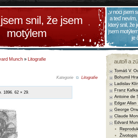
„v noci jsem s
 jsem snil, že jsem
a teď nevím,
který snil, že
motýlem
jsem motýlem
je
vard Munch
»
Litografie
autoři a z
Tomáš V. O
Bohumil Hra
Kategorie
Litografie
Ladislav Kl
Franz Kafka
ie. 1896. 62 × 29.
Antoine de 
Edgar Allan
George Orw
Claude Mon
Edvard Mun
Reprodu
Životopis