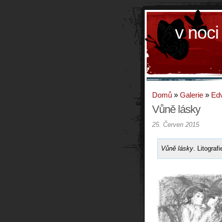
v noci
Domů
»
Galerie
»
Ed
Vůně lásky
25. Červen 2015
Vůně lásky
. Litograf