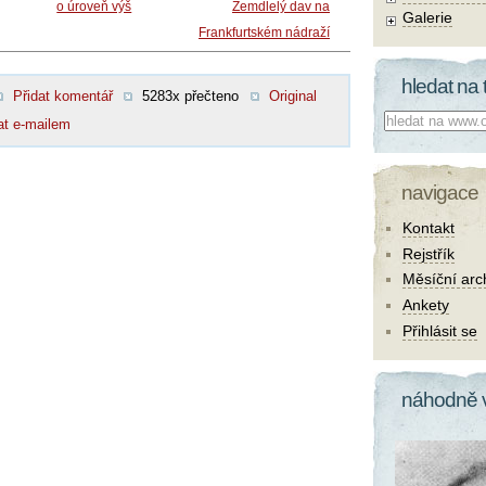
o úroveň výš
Zemdlelý dav na
Galerie
Frankfurtském nádraží
hledat na 
Přidat komentář
5283x přečteno
Original
Co hledat:
at e-mailem
navigace
Kontakt
Rejstřík
Měsíční arc
Ankety
Přihlásit se
náhodně 