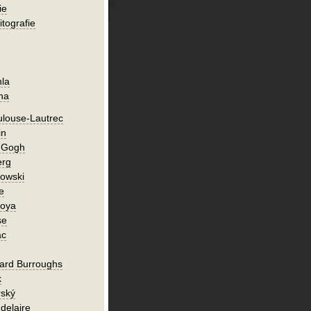
ie
itografie
hla
ha
ulouse-Lautrec
in
n Gogh
erg
owski
e
Goya
se
ac
ard Burroughs
k
rský
delaire