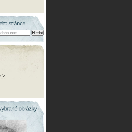
této stránce
hív
vybrané obrázky