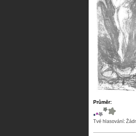
Průměr:
Tvé hlasování:
Žád