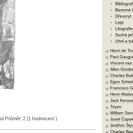
Bibliograf
Barevné l
Dřevoryt
Lept
Litografie
Suchá je
Uhel a tu
Henri de To
Paul Gaugu
Vincent va
Allen Ginsb
Charles Buk
Egon Schiel
Francisco 
Henri Matis
Jack Kerou
Toyen
William Sew
ná
Průměr:
2
(
1
hodnocení )
Josef Čape
Jindřich Štý
Charles Bau