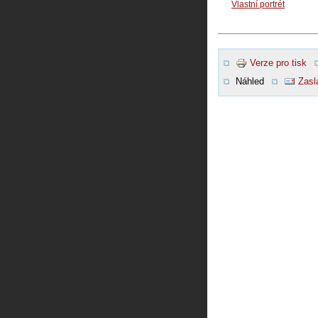
Vlastní portrét
Verze pro tisk
Náhled
Zasl