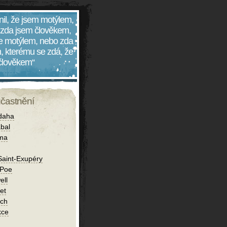
nil, že jsem motýlem,
 zda jsem člověkem,
 je motýlem, nebo zda
, kterému se zdá, že
 člověkem“
účastnění
daha
bal
íma
Saint-Exupéry
 Poe
ell
et
ch
kce