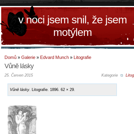
v noci jsem snil, že jsem
motýlem
Domů
»
Galerie
»
Edvard Munch
»
Litografie
Vůně lásky
25. Červen 2015
Kategorie
Litog
Vůně lásky
. Litografie. 1896. 62 × 29.