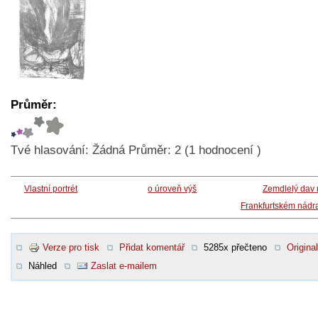
Průměr:
Tvé hlasování:
Žádná
Průměr:
2
(
1
hodnocení )
Vlastní portrét
o úroveň výš
Zemdlelý dav 
Frankfurtském nádr
Verze pro tisk
Přidat komentář
5285x přečteno
Original
Náhled
Zaslat e-mailem