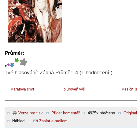
Průměr:
Tvé hlasování:
Žádná
Průměr:
4
(
1
hodnocení )
Maratova smrt
o úroveň výš
Měsíční s
Verze pro tisk
Přidat komentář
4925x přečteno
Original
Náhled
Zaslat e-mailem