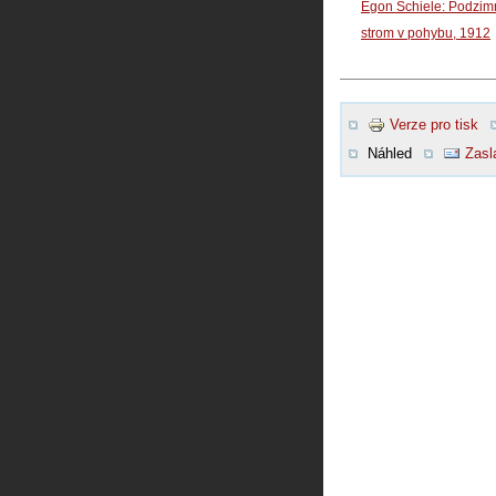
Egon Schiele: Podzim
strom v pohybu, 1912
Verze pro tisk
Náhled
Zasl