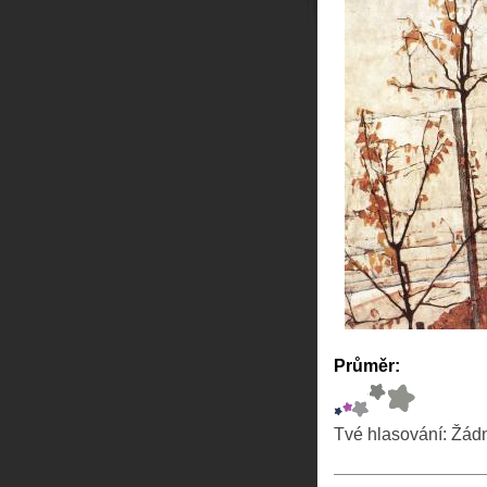
Průměr:
Tvé hlasování:
Žád