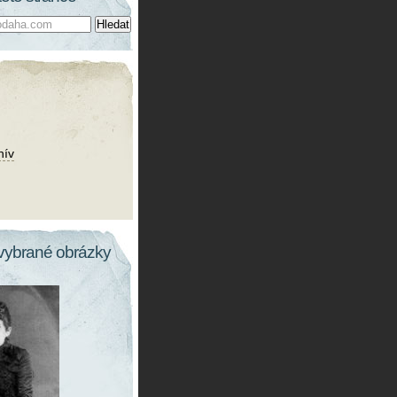
hív
vybrané obrázky