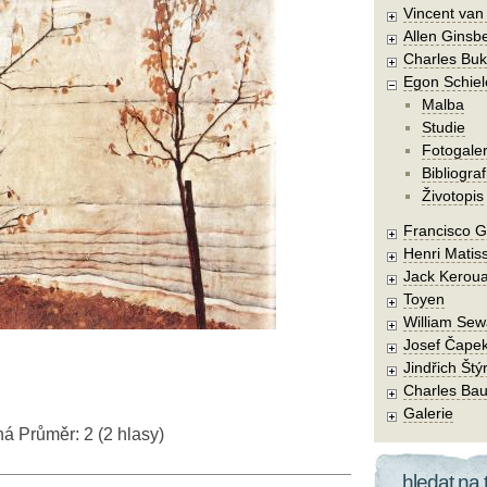
Vincent va
Allen Ginsb
Charles Buk
Egon Schiel
Malba
Studie
Fotogaler
Bibliograf
Životopis
Francisco 
Henri Matis
Jack Kerou
Toyen
William Sew
Josef Čape
Jindřich Štý
Charles Bau
Galerie
ná
Průměr:
2
(
2
hlasy)
hledat na 