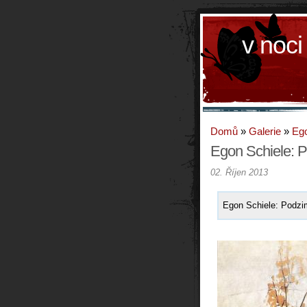
v noci
Domů
»
Galerie
»
Ego
Egon Schiele: P
02. Říjen 2013
Egon Schiele: Podzi