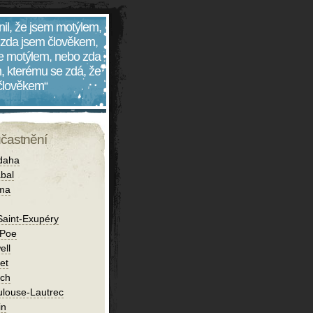
nil, že jsem motýlem,
 zda jsem člověkem,
 je motýlem, nebo zda
, kterému se zdá, že
 člověkem“
účastnění
daha
bal
íma
Saint-Exupéry
 Poe
ell
et
ch
ulouse-Lautrec
in