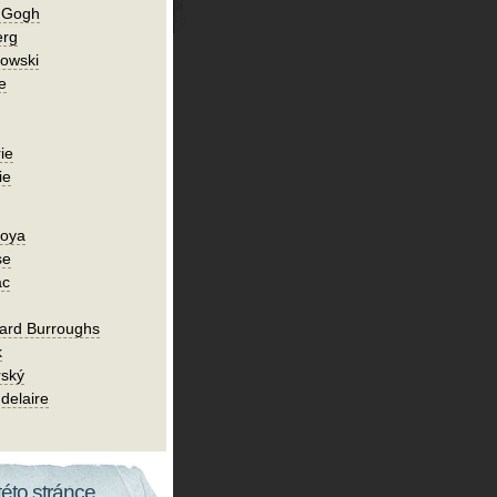
n Gogh
erg
owski
e
ie
ie
Goya
se
ac
ard Burroughs
k
rský
delaire
této stránce