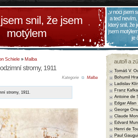
„v noci jsem s
 jsem snil, že jsem
a teď nevím,
který snil, že
motýlem
jsem motýlem
je
n Schiele
»
Malba
autoři a z
odzimní stromy, 1911
Tomáš V. O
Bohumil Hra
Kategorie
Malba
Ladislav Kl
Franz Kafka
mní stromy, 1911.
Antoine de 
Edgar Allan
George Orw
Claude Mon
Edvard Mun
Henri de To
Paul Gaugu