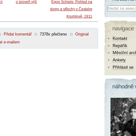
ní
o úroveň výš
Egon Schiele: Pohled na
Co hledat:
domy a střechy v Českém
Krumlově, 1911
navigace
Přidat komentář
7378x přečteno
Original
Kontakt
at e-mailem
Rejstřík
Měsíční arc
Ankety
Přihlásit se
náhodně 