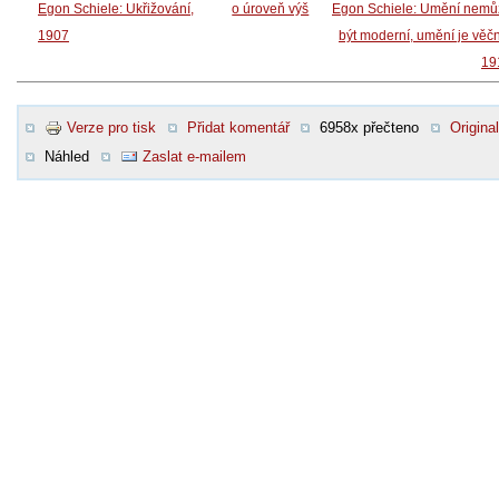
Egon Schiele: Ukřižování,
o úroveň výš
Egon Schiele: Umění nemů
1907
být moderní, umění je věč
19
Verze pro tisk
Přidat komentář
6958x přečteno
Original
Náhled
Zaslat e-mailem