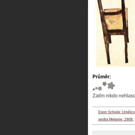
Průměr:
Zatím nikdo nehlas
Egon Schiele: Umělco
sestra Melanie, 1908.