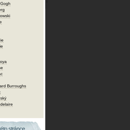
n Gogh
erg
owski
e
ie
ie
Goya
se
ac
ard Burroughs
k
rský
delaire
této stránce