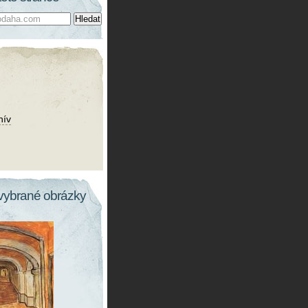
hív
vybrané obrázky