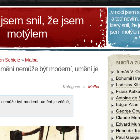
„v noci jsem s
 jsem snil, že jsem
a teď nevím,
který snil, že
motýlem
jsem motýlem
je
n Schiele
»
Malba
autoři a z
Umění nemůže být moderní, umění je
Tomáš V. O
Bohumil Hra
Ladislav Kl
Kategorie
Malba
Franz Kafka
Antoine de 
 nemůže být moderní, umění je věčné,
Edgar Allan
George Orw
Claude Mon
Edvard Mun
Henri de To
Paul Gaugu