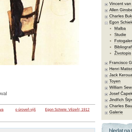
Vincent va
Allen Ginsb
Charles Buk
Egon Schiel
Malba
Studie
Fotogaler
Bibliograf
Životopis
Francisco 
Henri Matis
Jack Kerou
Toyen
William Sew
oval
Josef Čape
Jindřich Štý
Charles Bau
va
o úroveň výš
Egon Schiele: Vězeň!, 1912
Galerie
hledat na 