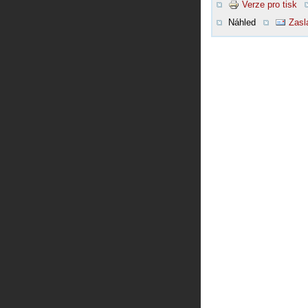
Verze pro tisk
Náhled
Zasl