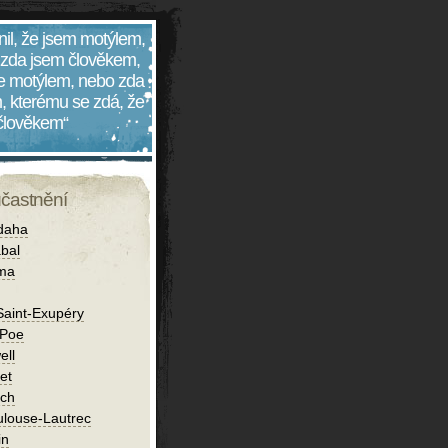
nil, že jsem motýlem,
 zda jsem člověkem,
 je motýlem, nebo zda
, kterému se zdá, že
 člověkem“
účastnění
daha
bal
íma
Saint-Exupéry
 Poe
ell
et
ch
ulouse-Lautrec
in