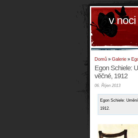
v noci
Domů
»
Galerie
»
Ego
Egon Schiele: 
věčné, 1912
06. Říjen 2013
Egon Schiele: Umění
1912.