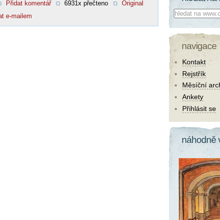
Přidat komentář
6931x přečteno
Original
Co hledat:
at e-mailem
navigace
Kontakt
Rejstřík
Měsíční arc
Ankety
Přihlásit se
náhodně 