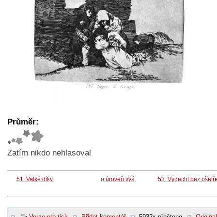
Průměr:
Zatím nikdo nehlasoval
51. Velké díky
o úroveň výš
53. Vydechl bez ošetř
Verze pro tisk
Přidat komentář
5932x přečteno
Original