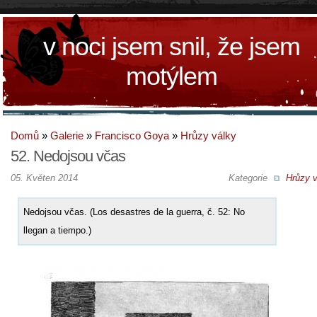
v noci jsem snil, že jsem
motýlem
Domů
»
Galerie
»
Francisco Goya
»
Hrůzy války
52. Nedojsou včas
05. Květen 2014
Kategorie
Hrůzy v
Nedojsou včas. (Los desastres de la guerra, č. 52: No
llegan a tiempo.)