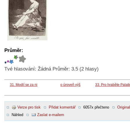
Průměr:
Tvé hlasování:
Žádná
Průměr:
3.5
(
2
hlasy)
31. Modlí se za ni
o úroveň výš
33. Pro hraběte Palat
Verze pro tisk
Přidat komentář
6057x přečteno
Original
Náhled
Zaslat e-mailem