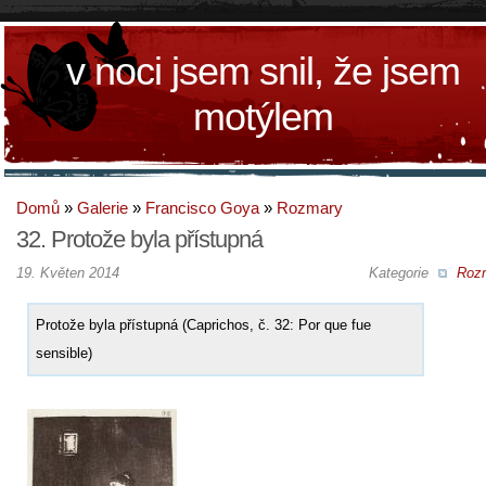
v noci jsem snil, že jsem
motýlem
Domů
»
Galerie
»
Francisco Goya
»
Rozmary
32. Protože byla přístupná
19. Květen 2014
Kategorie
Roz
Protože byla přístupná (Caprichos, č. 32: Por que fue
sensible)