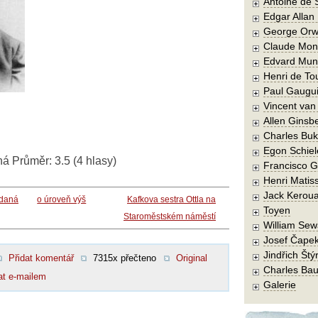
Antoine de 
Edgar Allan
George Orw
Claude Mon
Edvard Mun
Henri de To
Paul Gaugu
Vincent va
Allen Ginsb
Charles Buk
Egon Schiel
ná
Průměr:
3.5
(
4
hlasy)
Francisco 
Henri Matis
Jack Kerou
vdaná
o úroveň výš
Kafkova sestra Ottla na
Toyen
Staroměstském náměstí
William Sew
Josef Čape
Jindřich Štý
Přidat komentář
7315x přečteno
Original
Charles Bau
at e-mailem
Galerie