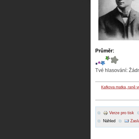
Průměr:
Tvé hlasování:
Žád
Kafkova matka, raně 
Verze pro tisk
Náhled
Zasl