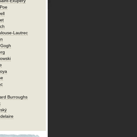
Saint-Exupéry
 Poe
ell
et
ch
ulouse-Lautrec
in
n Gogh
erg
owski
e
Goya
se
ac
ard Burroughs
k
rský
delaire