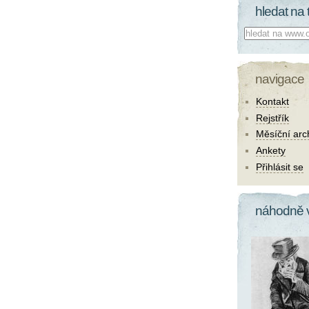
hledat na 
Co hledat:
navigace
Kontakt
Rejstřík
Měsíční arc
Ankety
Přihlásit se
náhodně 