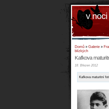
v noci
Domů
»
Galerie
»
Fra
blízkých
Kafkova maturitn
18. Březen 2012
Kafkova maturitní fot