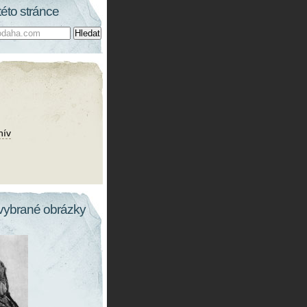
této stránce
hív
vybrané obrázky