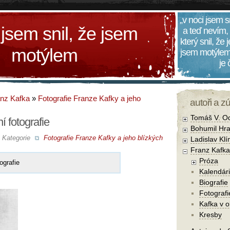
„v noci jsem s
 jsem snil, že jsem
a teď nevím,
který snil, že
motýlem
jsem motýlem
je
nz Kafka
»
Fotografie Franze Kafky a jeho
autoři a z
Tomáš V. O
í fotografie
Bohumil Hra
Kategorie
Fotografie Franze Kafky a jeho blízkých
Ladislav Kl
Franz Kafka
Próza
ografie
Kalendár
Biografie
Fotografi
Kafka v 
Kresby