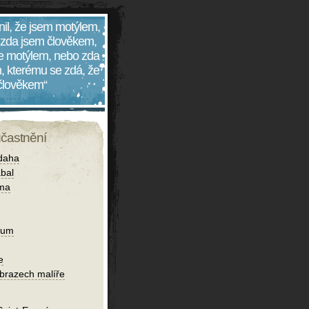
nil, že jsem motýlem,
 zda jsem člověkem,
 je motýlem, nebo zda
, kterému se zdá, že
 člověkem“
účastnění
daha
bal
íma
ium
e
obrazech malíře